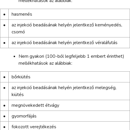
mellékhatások az alábbiak:
•
hasmenés
•
az injekció beadásának helyén jelentkező keményedés,
csomó
•
az injekció beadásának helyén jelentkező véraláfutás
Nem gyakori (100-ból legfeljebb 1 embert érinthet)
mellékhatások az alábbiak:
•
bőrkiütés
•
az injekció beadásának helyén jelentkező melegség,
kiütés
•
megnövekedett étvágy
•
gyomorfájás
•
fokozott verejtékezés