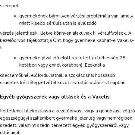
szerepel.
gyermekének bármilyen vérzési problémája van, amely
miatt kisebb sérülés után is elhúzódó
vérzés jelentkezik, illetve könnyen alakulnak ki véraláfutások. A
kezelőorvos tájékoztatja Önt, hogy gyermeke kaphat-e Vaxelis-
t.
gyermeke jóval idő előtt született (a terhesség 28.
hetében vagy ennél korábban). Ezeknél a
csecsemőknél előfordulhatnak a szokásosnál hosszabb
szünetek két lélegzetvétel között az oltás utáni 2-3 napban.
Egyéb gyógyszerek vagy oltások és a Vaxelis
Feltétlenül tájékoztassa a kezelőorvost vagy a gondozást végző
egészségügyi szakembert gyermeke jelenleg vagy nemrégiben
szedett, valamint szedni tervezett egyéb gyógyszereiről vagy
oltásairól.