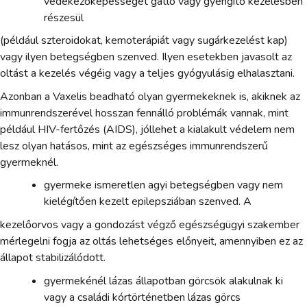
védekezőképességét gátló vagy gyengítő kezelésben
részesül
(például szteroidokat, kemoterápiát vagy sugárkezelést kap)
vagy ilyen betegségben szenved. Ilyen esetekben javasolt az
oltást a kezelés végéig vagy a teljes gyógyulásig elhalasztani.
Azonban a Vaxelis beadható olyan gyermekeknek is, akiknek az
immunrendszerével hosszan fennálló problémák vannak, mint
például HIV-fertőzés (AIDS), jóllehet a kialakult védelem nem
lesz olyan hatásos, mint az egészséges immunrendszerű
gyermeknél.
gyermeke ismeretlen agyi betegségben vagy nem
kielégítően kezelt epilepsziában szenved. A
kezelőorvos vagy a gondozást végző egészségügyi szakember
mérlegelni fogja az oltás lehetséges előnyeit, amennyiben ez az
állapot stabilizálódott.
gyermekénél lázas állapotban görcsök alakulnak ki
vagy a családi kórtörténetben lázas görcs