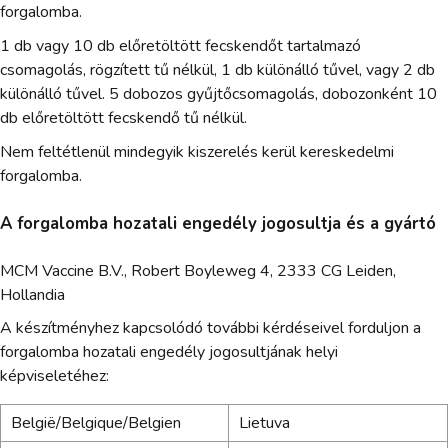
forgalomba.
1 db vagy 10 db előretöltött fecskendőt tartalmazó
csomagolás, rögzített tű nélkül, 1 db különálló tűvel, vagy 2 db
különálló tűvel. 5 dobozos gyűjtőcsomagolás, dobozonként 10
db előretöltött fecskendő tű nélkül.
Nem feltétlenül mindegyik kiszerelés kerül kereskedelmi
forgalomba.
A forgalomba hozatali engedély jogosultja és a gyártó
MCM Vaccine B.V., Robert Boyleweg 4, 2333 CG Leiden,
Hollandia
A készítményhez kapcsolódó további kérdéseivel forduljon a
forgalomba hozatali engedély jogosultjának helyi
képviseletéhez:
België/Belgique/Belgien
Lietuva