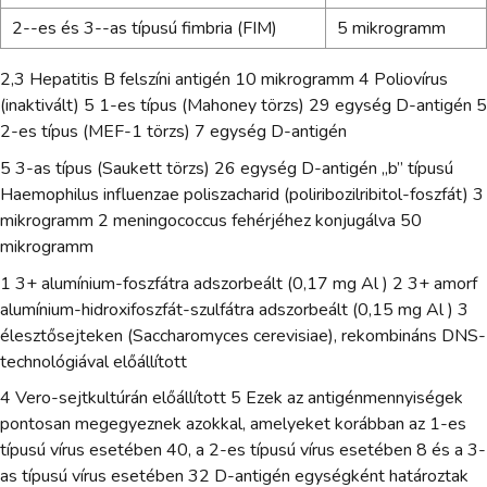
2--es és 3--as típusú fimbria (FIM)
5 mikrogramm
2,3 Hepatitis B felszíni antigén 10 mikrogramm 4 Poliovírus
(inaktivált) 5 1-es típus (Mahoney törzs) 29 egység D-antigén 5
2-es típus (MEF-1 törzs) 7 egység D-antigén
5 3-as típus (Saukett törzs) 26 egység D-antigén „b” típusú
Haemophilus influenzae poliszacharid (poliribozilribitol-foszfát) 3
mikrogramm 2 meningococcus fehérjéhez konjugálva 50
mikrogramm
1 3+ alumínium-foszfátra adszorbeált (0,17 mg Al ) 2 3+ amorf
alumínium-hidroxifoszfát-szulfátra adszorbeált (0,15 mg Al ) 3
élesztősejteken (Saccharomyces cerevisiae), rekombináns DNS-
technológiával előállított
4 Vero-sejtkultúrán előállított 5 Ezek az antigénmennyiségek
pontosan megegyeznek azokkal, amelyeket korábban az 1-es
típusú vírus esetében 40, a 2-es típusú vírus esetében 8 és a 3-
as típusú vírus esetében 32 D-antigén egységként határoztak