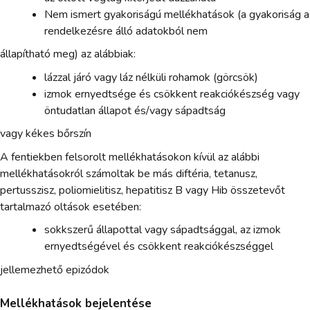
Nem ismert gyakoriságú mellékhatások (a gyakoriság a
rendelkezésre álló adatokból nem
állapítható meg) az alábbiak:
lázzal járó vagy láz nélküli rohamok (görcsök)
izmok ernyedtsége és csökkent reakciókészség vagy
öntudatlan állapot és/vagy sápadtság
vagy kékes bőrszín
A fentiekben felsorolt mellékhatásokon kívül az alábbi
mellékhatásokról számoltak be más diftéria, tetanusz,
pertusszisz, poliomielitisz, hepatitisz B vagy Hib összetevőt
tartalmazó oltások esetében:
sokkszerű állapottal vagy sápadtsággal, az izmok
ernyedtségével és csökkent reakciókészséggel
jellemezhető epizódok
Mellékhatások bejelentése