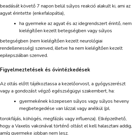
beadását követő 7 napon belül súlyos reakció alakult ki, ami az
agyat érintette (enkefalopátia),
ha gyermeke az agyat és az idegrendszert érintő, nem
kielégítően kezelt betegségben vagy súlyos
betegségben (nem kielégítően kezelt neurológiai
rendellenesség) szenved, illetve ha nem kielégítően kezelt
epilepsziában szenved.
Figyelmeztetések és óvintézkedések
Az oltás előtt tájékoztassa a kezelőorvost, a gyógyszerészt
vagy a gondozást végző egészségügyi szakembert, ha:
gyermekének közepesen súlyos vagy súlyos heveny
megbetegedése van lázzal vagy anélkül (pl.
torokfájás, köhögés, megfázás vagy influenza). Elképzelhető,
hogy a Vaxelis vakcinával történő oltást el kell halasztani addig,
amíg gyermeke jobban nem lesz.