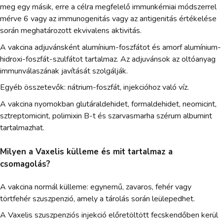
meg egy másik, erre a célra megfelelő immunkémiai módszerrel
mérve 6 vagy az immunogenitás vagy az antigenitás értékelése
során meghatározott ekvivalens aktivitás.
A vakcina adjuvánsként alumínium-foszfátot és amorf alumínium-
hidroxi-foszfát-szulfátot tartalmaz. Az adjuvánsok az oltóanyag
immunválaszának javítását szolgálják.
Egyéb összetevők: nátrium-foszfát, injekcióhoz való víz.
A vakcina nyomokban glutáraldehidet, formaldehidet, neomicint,
sztreptomicint, polimixin B-t és szarvasmarha szérum albumint
tartalmazhat.
Milyen a Vaxelis külleme és mit tartalmaz a
csomagolás?
A vakcina normál külleme: egynemű, zavaros, fehér vagy
törtfehér szuszpenzió, amely a tárolás során leülepedhet.
A Vaxelis szuszpenziós injekció előretöltött fecskendőben kerül