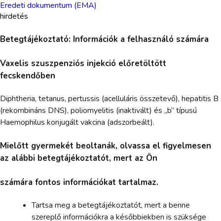
Eredeti dokumentum (EMA)
hirdetés
Betegtájékoztató: Információk a felhasználó számára
Vaxelis szuszpenziós injekció előretöltött
fecskendőben
Diphtheria, tetanus, pertussis (acelluláris összetevő), hepatitis B
(rekombináns DNS), poliomyelitis (inaktivált) és „b” típusú
Haemophilus konjugált vakcina (adszorbeált).
Mielőtt gyermekét beoltanák, olvassa el figyelmesen
az alábbi betegtájékoztatót, mert az Ön
számára fontos információkat tartalmaz.
Tartsa meg a betegtájékoztatót, mert a benne
szereplő információkra a későbbiekben is szüksége