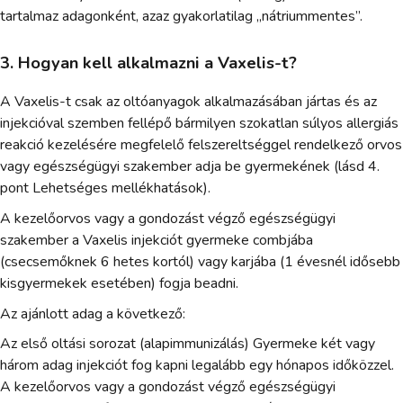
tartalmaz adagonként, azaz gyakorlatilag „nátriummentes”.
3. Hogyan kell alkalmazni a Vaxelis-t?
A Vaxelis-t csak az oltóanyagok alkalmazásában jártas és az
injekcióval szemben fellépő bármilyen szokatlan súlyos allergiás
reakció kezelésére megfelelő felszereltséggel rendelkező orvos
vagy egészségügyi szakember adja be gyermekének (lásd 4.
pont Lehetséges mellékhatások).
A kezelőorvos vagy a gondozást végző egészségügyi
szakember a Vaxelis injekciót gyermeke combjába
(csecsemőknek 6 hetes kortól) vagy karjába (1 évesnél idősebb
kisgyermekek esetében) fogja beadni.
Az ajánlott adag a következő:
Az első oltási sorozat (alapimmunizálás) Gyermeke két vagy
három adag injekciót fog kapni legalább egy hónapos időközzel.
A kezelőorvos vagy a gondozást végző egészségügyi