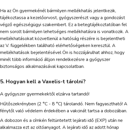
Ha az Ön gyermekénél bármilyen mellékhatás jelentkezik,
tájékoztassa a kezelőorvost, gyógyszerészt vagy a gondozást
végző egészségügyi szakembert. Ez a betegtájékoztatóban fel
nem sorolt bármilyen lehetséges mellékhatásra is vonatkozik. A
mellékhatásokat közvetlenül a hatóság részére is bejelentheti
az V. függelékben található elérhetőségeken keresztül. A
mellékhatások bejelentésével Ön is hozzájárulhat ahhoz, hogy
minél több információ álljon rendelkezésre a gyógyszer
biztonságos alkalmazásával kapcsolatban.
5. Hogyan kell a Vaxelis-t tárolni?
A gyógyszer gyermekektől elzárva tartandó!
Hűtőszekrényben (2 °C - 8 °C) tárolandó. Nem fagyasztható! A
fénytől való védelem érdekében a vakcinát tartsa a dobozában.
A dobozon és a címkén feltüntetett lejárati idő (EXP) után ne
alkalmazza ezt az oltóanyagot. A lejárati idő az adott hónap