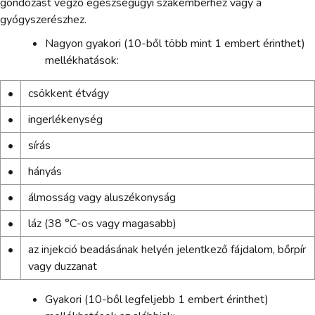
gondozást végző egészségügyi szakemberhez vagy a
gyógyszerészhez.
Nagyon gyakori (10-ből több mint 1 embert érinthet)
mellékhatások:
•
csökkent étvágy
•
ingerlékenység
•
sírás
•
hányás
•
álmosság vagy aluszékonyság
•
láz (38 °C-os vagy magasabb)
•
az injekció beadásának helyén jelentkező fájdalom, bőrpír
vagy duzzanat
Gyakori (10-ből legfeljebb 1 embert érinthet)