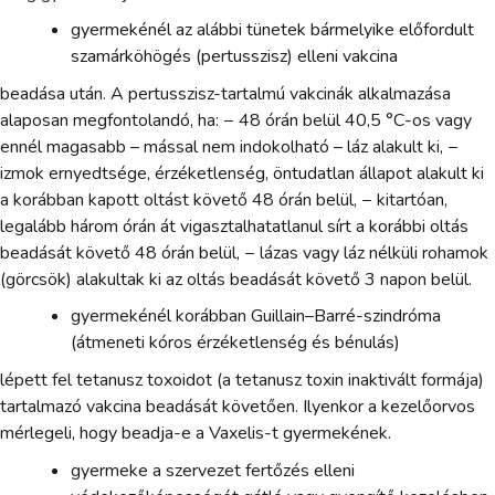
gyermekénél az alábbi tünetek bármelyike előfordult
szamárköhögés (pertusszisz) elleni vakcina
beadása után. A pertusszisz-tartalmú vakcinák alkalmazása
alaposan megfontolandó, ha: − 48 órán belül 40,5 °C-os vagy
ennél magasabb – mással nem indokolható – láz alakult ki, −
izmok ernyedtsége, érzéketlenség, öntudatlan állapot alakult ki
a korábban kapott oltást követő 48 órán belül, − kitartóan,
legalább három órán át vigasztalhatatlanul sírt a korábbi oltás
beadását követő 48 órán belül, − lázas vagy láz nélküli rohamok
(görcsök) alakultak ki az oltás beadását követő 3 napon belül.
gyermekénél korábban Guillain–Barré-szindróma
(átmeneti kóros érzéketlenség és bénulás)
lépett fel tetanusz toxoidot (a tetanusz toxin inaktivált formája)
tartalmazó vakcina beadását követően. Ilyenkor a kezelőorvos
mérlegeli, hogy beadja-e a Vaxelis-t gyermekének.
gyermeke a szervezet fertőzés elleni