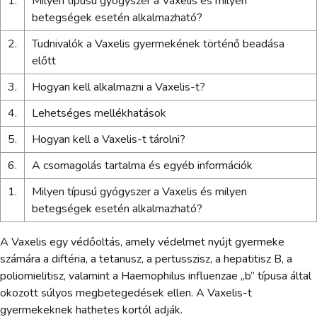
1.
Milyen típusú gyógyszer a Vaxelis és milyen
betegségek esetén alkalmazható?
2.
Tudnivalók a Vaxelis gyermekének történő beadása
előtt
3.
Hogyan kell alkalmazni a Vaxelis-t?
4.
Lehetséges mellékhatások
5.
Hogyan kell a Vaxelis-t tárolni?
6.
A csomagolás tartalma és egyéb információk
1.
Milyen típusú gyógyszer a Vaxelis és milyen
betegségek esetén alkalmazható?
A Vaxelis egy védőoltás, amely védelmet nyújt gyermeke
számára a diftéria, a tetanusz, a pertusszisz, a hepatitisz B, a
poliomielitisz, valamint a Haemophilus influenzae „b” típusa által
okozott súlyos megbetegedések ellen. A Vaxelis-t
gyermekeknek hathetes kortól adják.