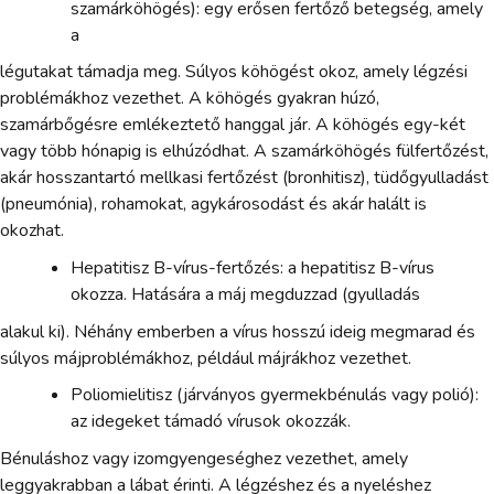
szamárköhögés): egy erősen fertőző betegség, amely
a
légutakat támadja meg. Súlyos köhögést okoz, amely légzési
problémákhoz vezethet. A köhögés gyakran húzó,
szamárbőgésre emlékeztető hanggal jár. A köhögés egy-két
vagy több hónapig is elhúzódhat. A szamárköhögés fülfertőzést,
akár hosszantartó mellkasi fertőzést (bronhitisz), tüdőgyulladást
(pneumónia), rohamokat, agykárosodást és akár halált is
okozhat.
Hepatitisz B-vírus-fertőzés: a hepatitisz B-vírus
okozza. Hatására a máj megduzzad (gyulladás
alakul ki). Néhány emberben a vírus hosszú ideig megmarad és
súlyos májproblémákhoz, például májrákhoz vezethet.
Poliomielitisz (járványos gyermekbénulás vagy polió):
az idegeket támadó vírusok okozzák.
Bénuláshoz vagy izomgyengeséghez vezethet, amely
leggyakrabban a lábat érinti. A légzéshez és a nyeléshez