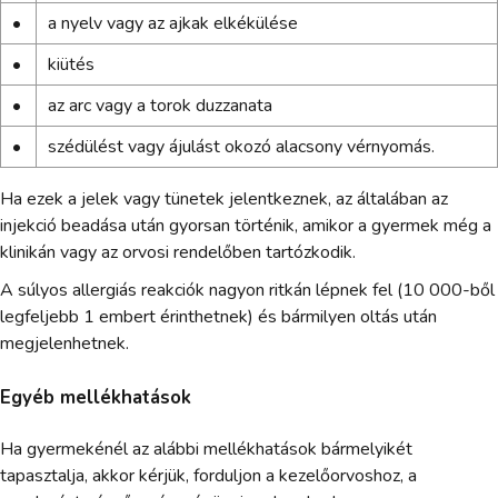
•
a nyelv vagy az ajkak elkékülése
•
kiütés
•
az arc vagy a torok duzzanata
•
szédülést vagy ájulást okozó alacsony vérnyomás.
Ha ezek a jelek vagy tünetek jelentkeznek, az általában az
injekció beadása után gyorsan történik, amikor a gyermek még a
klinikán vagy az orvosi rendelőben tartózkodik.
A súlyos allergiás reakciók nagyon ritkán lépnek fel (10 000-ből
legfeljebb 1 embert érinthetnek) és bármilyen oltás után
megjelenhetnek.
Egyéb mellékhatások
Ha gyermekénél az alábbi mellékhatások bármelyikét
tapasztalja, akkor kérjük, forduljon a kezelőorvoshoz, a