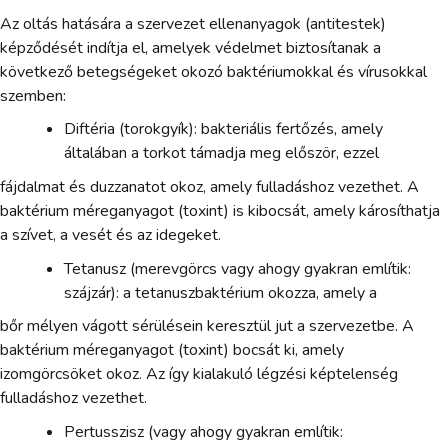
Az oltás hatására a szervezet ellenanyagok (antitestek)
képződését indítja el, amelyek védelmet biztosítanak a
következő betegségeket okozó baktériumokkal és vírusokkal
szemben:
Diftéria (torokgyík): bakteriális fertőzés, amely
általában a torkot támadja meg először, ezzel
fájdalmat és duzzanatot okoz, amely fulladáshoz vezethet. A
baktérium méreganyagot (toxint) is kibocsát, amely károsíthatja
a szívet, a vesét és az idegeket.
Tetanusz (merevgörcs vagy ahogy gyakran említik:
szájzár): a tetanuszbaktérium okozza, amely a
bőr mélyen vágott sérülésein keresztül jut a szervezetbe. A
baktérium méreganyagot (toxint) bocsát ki, amely
izomgörcsöket okoz. Az így kialakuló légzési képtelenség
fulladáshoz vezethet.
Pertusszisz (vagy ahogy gyakran említik: