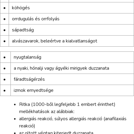
•
köhögés
•
orrdugulás és orrfolyás
•
sápadtság
•
alvászavarok, beleértve a kialvatlanságot
•
nyugtalanság
•
a nyaki, hónalji vagy ágyéki mirigyek duzzanata
•
fáradtságérzés
•
izmok ernyedtsége
Ritka (1000-ből legfeljebb 1 embert érinthet)
mellékhatások az alábbiak:
allergiás reakció, súlyos allergiás reakció (anafilaxiás
reakció)
az oltott végtag kiterjedt duzzanata