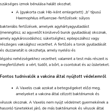
szükséges izmok bénulása halált okozhat.
A (gyakorta csak Hib-ként emlegetett) „b” típusú
Haemophilus influenzae-fertőzések: súlyos
bakteriális fertőzések, amelyek agyhártyagyulladást
(meningitisz, az agyvelőt körülvevő burok gyulladása) okoznak,
amely agykárosodáshoz, süketséghez, epilepsziához vagy
részleges vaksághoz vezethet. A fertőzés a torok gyulladását
és duzzanatát is okozhatja, amely nyelési és
légzési nehézségekhez vezethet; valamint a test más részeit is
megfertőzheti: a vért, tüdőt, a bőrt, a csontokat és az ízületeket.
Fontos tudnivalók a vakcina által nyújtott védelemről
A Vaxelis csak azokat a betegségeket előzi meg,
amelyeket a vakcina által célzott baktériumok és
vírusok okoznak. A Vaxelis nem nyújt védelmet gyermekének a
hasonló tünetekkel járó, de más baktériumok és vírusok által