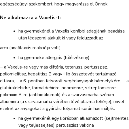
egészségügyi szakembert, hogy magyarázza el Önnek.
Ne alkalmazza a Vaxelis-t:
ha gyermekénél a Vaxelis korábbi adagjának beadása
után légszomj alakult ki vagy felduzzadt az
arca (anafilaxiás reakciója volt),
ha gyermeke allergiás (túlérzékeny)
− a Vaxelis-re vagy más diftéria, tetanusz, pertusszisz,
poliomielitisz, hepatitisz B vagy Hib összetevőt tartalmazó
oltásra, − a 6. pontban felsorolt segédanyagok bármelyikére, − a
glutáraldehidre, formaldehidre, neomicinre, sztreptomicinre,
polimixin B-re (antibiotikumok) és a szarvasmarha szérum
albuminra (a szarvasmarha vérében lévő plazma fehérje), mivel
ezeket az anyagokat a gyártási folyamat során használják.
ha gyermekénél egy korábban alkalmazott (sejtmentes
vagy teljessejtes) pertusszisz vakcina