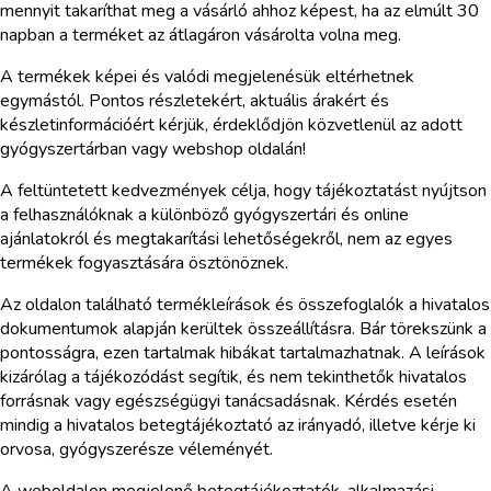
mennyit takaríthat meg a vásárló ahhoz képest, ha az elmúlt 30
napban a terméket az átlagáron vásárolta volna meg.
A termékek képei és valódi megjelenésük eltérhetnek
egymástól. Pontos részletekért, aktuális árakért és
készletinformációért kérjük, érdeklődjön közvetlenül az adott
gyógyszertárban vagy webshop oldalán!
A feltüntetett kedvezmények célja, hogy tájékoztatást nyújtson
a felhasználóknak a különböző gyógyszertári és online
ajánlatokról és megtakarítási lehetőségekről, nem az egyes
termékek fogyasztására ösztönöznek.
Az oldalon található termékleírások és összefoglalók a hivatalos
dokumentumok alapján kerültek összeállításra. Bár törekszünk a
pontosságra, ezen tartalmak hibákat tartalmazhatnak. A leírások
kizárólag a tájékozódást segítik, és nem tekinthetők hivatalos
forrásnak vagy egészségügyi tanácsadásnak. Kérdés esetén
mindig a hivatalos betegtájékoztató az irányadó, illetve kérje ki
orvosa, gyógyszerésze véleményét.
A weboldalon megjelenő betegtájékoztatók, alkalmazási