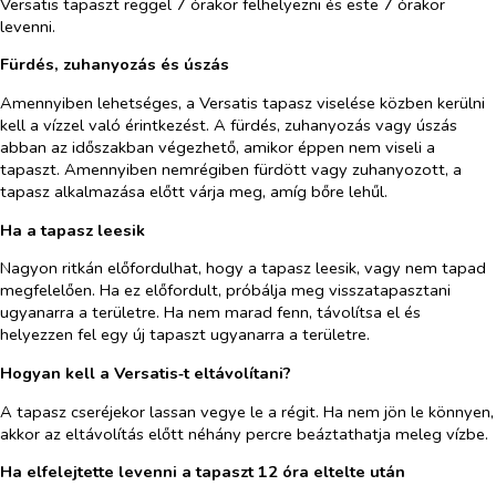
Versatis tapaszt reggel 7 órakor felhelyezni és este 7 órakor
levenni.
Fürdés, zuhanyozás és úszás
Amennyiben lehetséges, a Versatis tapasz viselése közben kerülni
kell a vízzel való érintkezést. A fürdés, zuhanyozás vagy úszás
abban az időszakban végezhető, amikor éppen nem viseli a
tapaszt. Amennyiben nemrégiben fürdött vagy zuhanyozott, a
tapasz alkalmazása előtt várja meg, amíg bőre lehűl.
Ha a tapasz leesik
Nagyon ritkán előfordulhat, hogy a tapasz leesik, vagy nem tapad
megfelelően. Ha ez előfordult, próbálja meg visszatapasztani
ugyanarra a területre. Ha nem marad fenn, távolítsa el és
helyezzen fel egy új tapaszt ugyanarra a területre.
Hogyan kell a Versatis‑t eltávolítani?
A tapasz cseréjekor lassan vegye le a régit. Ha nem jön le könnyen,
akkor az eltávolítás előtt néhány percre beáztathatja meleg vízbe.
Ha elfelejtette levenni a tapaszt 12 óra eltelte után