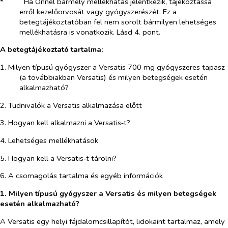
*​
Ha Önnél bármely mellékhatás jelentkezik, tájékoztassa
erről kezelőorvosát vagy gyógyszerészét. Ez a
betegtájékoztatóban fel nem sorolt bármilyen lehetséges
mellékhatásra is vonatkozik. Lásd 4. pont.
A betegtájékoztató tartalma:
1. Milyen típusú gyógyszer a Versatis 700 mg gyógyszeres tapasz
(a továbbiakban Versatis) és milyen betegségek esetén
alkalmazható?
2. Tudnivalók a Versatis alkalmazása előtt
3. Hogyan kell alkalmazni a Versatis‑t?
4. Lehetséges mellékhatások
5. Hogyan kell a Versatis‑t tárolni?
6. A csomagolás tartalma és egyéb információk
1. Milyen típusú gyógyszer a Versatis és milyen betegségek
esetén alkalmazható?
A Versatis egy helyi fájdalomcsillapítót, lidokaint tartalmaz, amely