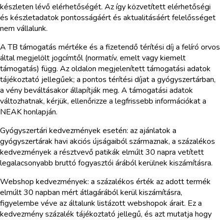
készleten lévő elérhetőségét. Az így közvetített elérhetőségi
és készletadatok pontosságáért és aktualitásáért felelősséget
nem vállalunk.
A TB támogatás mértéke és a fizetendő térítési díj a felíró orvos
által megjelölt jogcímtől (normatív, emelt vagy kiemelt
támogatás) függ. Az oldalon megjelenített támogatási adatok
tájékoztató jellegűek; a pontos térítési díjat a gyógyszertárban,
a vény beváltásakor állapítják meg. A támogatási adatok
változhatnak, kérjük, ellenőrizze a legfrissebb információkat a
NEAK honlapján.
Gyógyszertári kedvezmények esetén: az ajánlatok a
gyógyszertárak havi akciós újságaiból származnak, a százalékos
kedvezmények a résztvevő patikák elmúlt 30 napra vetített
legalacsonyabb bruttó fogyasztói árából kerülnek kiszámításra.
Webshop kedvezmények: a százalékos érték az adott termék
elmúlt 30 napban mért átlagárából kerül kiszámításra,
figyelembe véve az általunk listázott webshopok árait. Ez a
kedvezmény százalék tájékoztató jellegű, és azt mutatja hogy