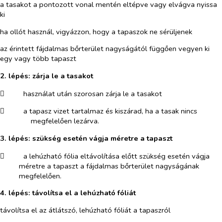
a tasakot a pontozott vonal mentén eltépve vagy elvágva nyissa
ki
ha ollót használ, vigyázzon, hogy a tapaszok ne sérüljenek
az érintett fájdalmas bőrterület nagyságától függően vegyen ki
egy vagy több tapaszt
2. lépés: zárja le a tasakot
​
használat után szorosan zárja le a tasakot
​
a tapasz vizet tartalmaz és kiszárad, ha a tasak nincs
megfelelően lezárva.
3.
lépés: szükség esetén vágja méretre a tapaszt
​
a lehúzható fólia eltávolítása előtt szükség esetén vágja
méretre a tapaszt a fájdalmas bőrterület nagyságának
megfelelően.
4. lépés: távolítsa el a lehúzható fóliát
távolítsa el az átlátszó, lehúzható fóliát a tapaszról