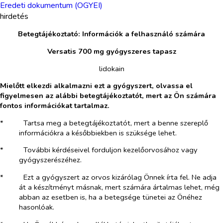
Eredeti dokumentum (OGYEI)
hirdetés
Betegtájékoztató: Információk a felhasználó számára
Versatis
700 mg
gyógyszeres tapasz
lidokain
Mielőtt elkezdi alkalmazni ezt a gyógyszert, olvassa el
figyelmesen az alábbi betegtájékoztatót, mert az Ön számára
fontos információkat tartalmaz.
*​
Tartsa meg a betegtájékoztatót, mert a benne szereplő
információkra a későbbiekben is szüksége lehet.
*​
További kérdéseivel forduljon kezelőorvosához vagy
gyógyszerészéhez.
*​
Ezt a gyógyszert az orvos kizárólag Önnek írta fel. Ne adja
át a készítményt másnak, mert számára ártalmas lehet, még
abban az esetben is, ha a betegsége tünetei az Önéhez
hasonlóak.