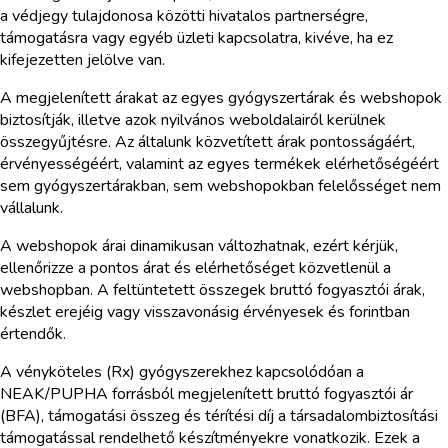
a védjegy tulajdonosa közötti hivatalos partnerségre,
támogatásra vagy egyéb üzleti kapcsolatra, kivéve, ha ez
kifejezetten jelölve van.
A megjelenített árakat az egyes gyógyszertárak és webshopok
biztosítják, illetve azok nyilvános weboldalairól kerülnek
összegyűjtésre. Az általunk közvetített árak pontosságáért,
érvényességéért, valamint az egyes termékek elérhetőségéért
sem gyógyszertárakban, sem webshopokban felelősséget nem
vállalunk.
A webshopok árai dinamikusan változhatnak, ezért kérjük,
ellenőrizze a pontos árat és elérhetőséget közvetlenül a
webshopban. A feltüntetett összegek bruttó fogyasztói árak,
készlet erejéig vagy visszavonásig érvényesek és forintban
értendők.
A vényköteles (Rx) gyógyszerekhez kapcsolódóan a
NEAK/PUPHA forrásból megjelenített bruttó fogyasztói ár
(BFA), támogatási összeg és térítési díj a társadalombiztosítási
támogatással rendelhető készítményekre vonatkozik. Ezek a