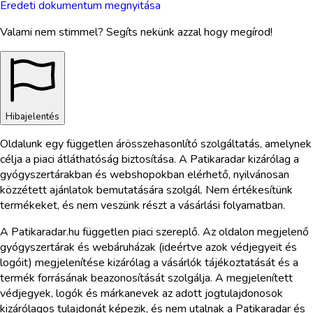
Eredeti dokumentum megnyitása
Valami nem stimmel? Segíts nekünk azzal hogy megírod!
Hibajelentés
Oldalunk egy független árösszehasonlító szolgáltatás, amelynek
célja a piaci átláthatóság biztosítása. A Patikaradar kizárólag a
gyógyszertárakban és webshopokban elérhető, nyilvánosan
közzétett ajánlatok bemutatására szolgál. Nem értékesítünk
termékeket, és nem veszünk részt a vásárlási folyamatban.
A Patikaradar.hu független piaci szereplő. Az oldalon megjelenő
gyógyszertárak és webáruházak (ideértve azok védjegyeit és
logóit) megjelenítése kizárólag a vásárlók tájékoztatását és a
termék forrásának beazonosítását szolgálja. A megjelenített
védjegyek, logók és márkanevek az adott jogtulajdonosok
kizárólagos tulajdonát képezik, és nem utalnak a Patikaradar és