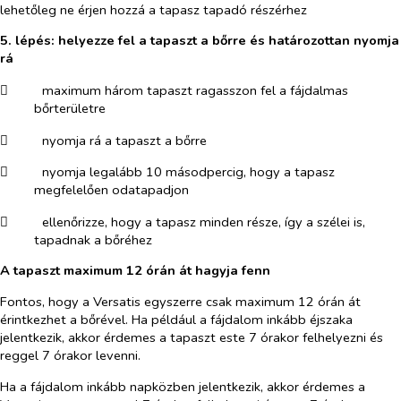
lehetőleg ne érjen hozzá a tapasz tapadó részérhez
5. lépés: helyezze fel a tapaszt a bőrre és határozottan nyomja
rá
​
maximum három tapaszt ragasszon fel a fájdalmas
bőrterületre
​
nyomja rá a tapaszt a bőrre
​
nyomja legalább 10 másodpercig, hogy a tapasz
megfelelően odatapadjon
​
ellenőrizze, hogy a tapasz minden része, így a szélei is,
tapadnak a bőréhez
A tapaszt maximum 12 órán át hagyja fenn
Fontos, hogy a Versatis egyszerre csak maximum 12 órán át
érintkezhet a bőrével. Ha például a fájdalom inkább éjszaka
jelentkezik, akkor érdemes a tapaszt este 7 órakor felhelyezni és
reggel 7 órakor levenni.
Ha a fájdalom inkább napközben jelentkezik, akkor érdemes a