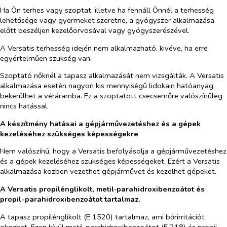
Ha Ön terhes vagy szoptat, illetve ha fennáll Önnél a terhesség
lehetősége vagy gyermeket szeretne, a gyógyszer alkalmazása
előtt beszéljen kezelőorvosával vagy gyógyszerészével.
A Versatis terhesség idején nem alkalmazható, kivéve, ha erre
egyértelműen szükség van.
Szoptató nőknél a tapasz alkalmazását nem vizsgálták. A Versatis
alkalmazása esetén nagyon kis mennyiségű lidokain hatóanyag
bekerülhet a véráramba. Ez a szoptatott csecsemőre valószínűleg
nincs hatással.
A készítmény hatásai a gépjárművezetéshez és a gépek
kezeléséhez szükséges képességekre
Nem valószínű, hogy a Versatis befolyásolja a gépjárművezetéshez
és a gépek kezeléséhez szükséges képességeket. Ezért a Versatis
alkalmazása közben vezethet gépjárművet és kezelhet gépeket.
A Versatis propilénglikolt, metil‑parahidroxibenzoátot és
propil-parahidroxibenzoátot tartalmaz.
A tapasz p
r
o
pi
lénglikolt (E
1520) tartalmaz, ami bőrirritációt
okozhat. Ezen kívül metil
‑
parahidroxibenzoátot (E
218) és propil-