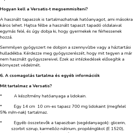
Hogyan kell a Versatis‑t megsemmisíteni?
A használt tapaszok is tartalmazhatnak hatóanyagot, ami másokra
káros lehet. Hajtsa félbe a használt tapaszt tapadó oldalaival
egymás felé, és úgy dobja ki, hogy gyermekek ne férhessenek
hozzá.
Semmilyen gyógyszert ne dobjon a szennyvízbe vagy a háztartási
hulladékba. Kérdezze meg gyógyszerészét, hogy mit tegyen a már
nem használt gyógyszereivel. Ezek az intézkedések elősegítik a
környezet védelmét.
6. A csomagolás tartalma és egyéb információk
Mit tartalmaz a Versatis?
*​
A készítmény hatóanyaga a lidokain.
*​
Egy 14 cm 10 cm-es tapasz 700 mg lidokaint (megfelel
5% m/m‑nak) tartalmaz.
*​
Egyéb összetevők a tapaszban (segédanyagok): glicerin,
szorbit szirup, karmellóz-nátrium, propilénglikol (E 1520),