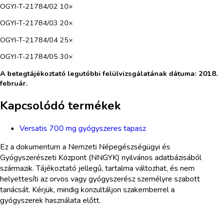
OGYI-T-21784/02 10×
OGYI-T-21784/03 20×
OGYI-T-21784/04 25×
OGYI-T-21784/05 30×
A betegtájékoztató legutóbbi felülvizsgálatának dátuma: 2018.
február.
Kapcsolódó termékek
Versatis 700 mg gyógyszeres tapasz
Ez a dokumentum a Nemzeti Népegészségügyi és
Gyógyszerészeti Központ (NNGYK) nyilvános adatbázisából
származik. Tájékoztató jellegű, tartalma változhat, és nem
helyettesíti az orvos vagy gyógyszerész személyre szabott
tanácsát. Kérjük, mindig konzultáljon szakemberrel a
gyógyszerek használata előtt.