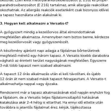
parahidroxibenzoátot (E
216) tartalmaz, amik allergiás reakciókat
okozhatnak. Az allergiás reakciók esetenként csak bizonyos idővel
a tapasz használata után alakulnak ki.
3. Hogyan kell alkalmazni a Versatis‑t?
A gyógyszert mindig a kezelőorvos által elmondottaknak
megfelelően alkalmazza. Amennyiben nem biztos benne, kérdezze
meg kezelőorvosát vagy gyógyszerészét.
A készítmény ajánlott napi adagja a fájdalmas bőrterületnek
megfelelő méretű egy-három tapasz. A Versatis kisebb darabokra
vágható az érintett terület nagyságának megfelelően. Egyszerre
3‑nál több tapaszt nem szabad alkalmazni.
A tapaszt 12 órás alkalmazás után el kell távolítani, és újabb
12 órán át nem szabad másik tapaszt felragasztani. A Versatis‑t
alkalmazhatja nappal vagy éjszaka.
Rendszerint már a tapasz alkalmazásának első napján enyhülni fog
a fájdalom, de a Versatis teljes fájdalomcsillapító hatásának
kialakulása akár 2‑4 hétig is eltarthat. Ha ennyi idő eltelte után
továbbra is jelentős fájdalmat érez, kérjük, tájékoztassa