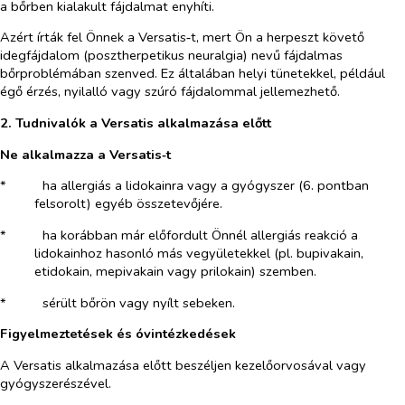
a bőrben kialakult fájdalmat enyhíti.
Azért írták fel Önnek a Versatis‑t, mert Ön a herpeszt követő
idegfájdalom (posztherpetikus neuralgia) nevű fájdalmas
bőrproblémában szenved. Ez általában helyi tünetekkel, például
égő érzés, nyilalló vagy szúró fájdalommal jellemezhető.
2. Tudnivalók a Versatis alkalmazása előtt
Ne alkalmazza a Versatis‑t
*​
ha allergiás a lidokainra vagy a gyógyszer (6. pontban
felsorolt) egyéb összetevőjére.
*​
ha korábban már előfordult Önnél allergiás reakció a
lidokainhoz hasonló más vegyületekkel (pl. bupivakain,
etidokain, mepivakain vagy prilokain) szemben.
*​
sérült bőrön vagy nyílt sebeken.
Figyelmeztetések és óvintézkedések
A Versatis alkalmazása előtt beszéljen kezelőorvosával vagy
gyógyszerészével.