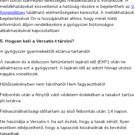
nem sorolt bármilyen lehetséges mellékhatásra is vonatkozik. A
mellékhatásokat közvetlenül a hatóság részére is bejelentheti az
V.
függelékben
található elérhetőségeken keresztül. A mellékhatások
bejelentésével Ön is hozzájárulhat ahhoz, hogy minél több
információ álljon rendelkezésre a gyógyszer biztonságos
alkalmazásával kapcsolatban.
5. Hogyan kell a Versatis‑t tárolni?
A gyógyszer gyermekektől elzárva tartandó!
A tasakon és a dobozon feltüntetett lejárati idő (EXP:) után ne
alkalmazza ezt a gyógyszert. A lejárati idő az adott hónap utolsó
napjára vonatkozik.
Hűtőszekrényben nem tárolható! Nem fagyasztható!
Felbontás után a fénytől való védelem érdekében a tasakot tartsa
jól lezárva.
Felhasználhatósági időtartam az első felbontás után: 14 napon.
Ne használja a Versatis
‑
t
, ha azt észleli, hogy a tasak sérült. Ilyen
esetben elképzelhető, hogy a tapaszok kiszáradnak és kevésbé
tapadnak
.