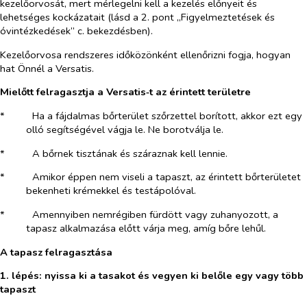
kezelőorvosát, mert mérlegelni kell a kezelés előnyeit és
lehetséges kockázatait (lásd a 2. pont „Figyelmeztetések és
óvintézkedések” c. bekezdésben).
Kezelőorvosa rendszeres időközönként ellenőrizni fogja, hogyan
hat Önnél a Versatis.
Mielőtt felragasztja a Versatis‑t az érintett területre
*​
Ha a fájdalmas bőrterület szőrzettel borított, akkor ezt egy
olló segítségével vágja le. Ne borotválja le.
*​
A bőrnek tisztának és száraznak kell lennie.
*​
Amikor éppen nem viseli a tapaszt, az érintett bőrterületet
bekenheti krémekkel és testápolóval.
*​
Amennyiben nemrégiben fürdött vagy zuhanyozott, a
tapasz alkalmazása előtt várja meg, amíg bőre lehűl.
A tapasz felragasztása
1. lépés: nyissa ki a tasakot és vegyen ki belőle egy vagy több
tapaszt