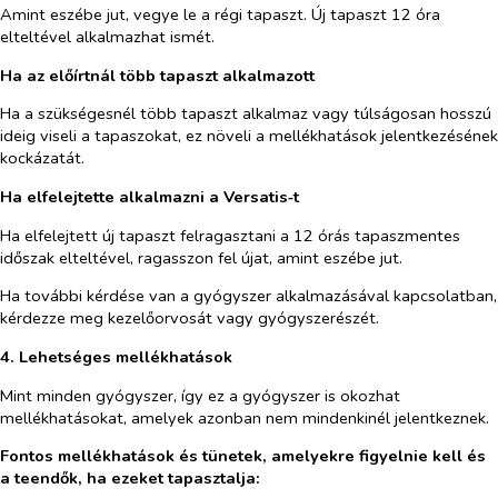
Amint eszébe jut, vegye le a régi tapaszt. Új tapaszt 12 óra
elteltével alkalmazhat ismét.
Ha az előírtnál több tapaszt alkalmazott
Ha a szükségesnél több tapaszt alkalmaz vagy túlságosan hosszú
ideig viseli a tapaszokat, ez növeli a mellékhatások jelentkezésének
kockázatát.
Ha elfelejtette alkalmazni a Versatis‑t
Ha elfelejtett új tapaszt felragasztani a 12 órás tapaszmentes
időszak elteltével, ragasszon fel újat, amint eszébe jut.
Ha további kérdése van a gyógyszer alkalmazásával kapcsolatban,
kérdezze meg kezelőorvosát vagy gyógyszerészét.
4. Lehetséges mellékhatások
Mint minden gyógyszer, így
ez
a
gyógyszer
is okozhat
mellékhatásokat, amelyek azonban nem mindenkinél jelentkeznek.
Fontos mellékhatások és tünetek, amelyekre figyelnie kell és
a teendők, ha ezeket tapasztalja: