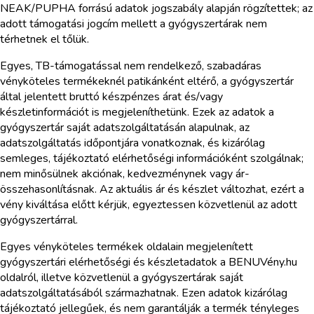
NEAK/PUPHA forrású adatok jogszabály alapján rögzítettek; az
adott támogatási jogcím mellett a gyógyszertárak nem
térhetnek el tőlük.
Egyes, TB-támogatással nem rendelkező, szabadáras
vényköteles termékeknél patikánként eltérő, a gyógyszertár
által jelentett bruttó készpénzes árat és/vagy
készletinformációt is megjeleníthetünk. Ezek az adatok a
gyógyszertár saját adatszolgáltatásán alapulnak, az
adatszolgáltatás időpontjára vonatkoznak, és kizárólag
semleges, tájékoztató elérhetőségi információként szolgálnak;
nem minősülnek akciónak, kedvezménynek vagy ár-
összehasonlításnak. Az aktuális ár és készlet változhat, ezért a
vény kiváltása előtt kérjük, egyeztessen közvetlenül az adott
gyógyszertárral.
Egyes vényköteles termékek oldalain megjelenített
gyógyszertári elérhetőségi és készletadatok a BENUVény.hu
oldalról, illetve közvetlenül a gyógyszertárak saját
adatszolgáltatásából származhatnak. Ezen adatok kizárólag
tájékoztató jellegűek, és nem garantálják a termék tényleges