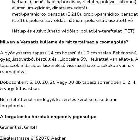
karbamid, nehéz kaolin, borkősav, zselatin, poli(vinil-alkohol),
alumínium-glicinát, dinátrium‑edetát,
metil‑parahidroxibenzoát (E 218), propil‑parahidroxibenzoát
(E 216), poliakrilsav oldat, nátrium-poliakrilát, tisztított víz.
Hátlap és eltávolítható védőlap: polietilén-tereftalát (PET).
Milyen a Versatis külleme és mit tartalmaz a csomagolás?
A gyógyszeres tapasz 14 cm hosszú és 10 cm széles. Fehér színű,
gyapjúszövetből készült és „Lidocaine 5%” felirattal van ellátva. A
tapaszok 5 darabos kiszerelésű visszazárható tasakokba vannak
csomagolva.
Dobozonként 5, 10, 20, 25 vagy 30 db tapasz sorrendben 1, 2, 4,
5 vagy 6 tasakban.
Nem feltétlenül mindegyik kiszerelés kerül kereskedelmi
forgalomba.
A forgalomba hozatali engedély jogosultja:
Grünenthal GmbH
Zieglerstrasse 6, 52078 Aachen