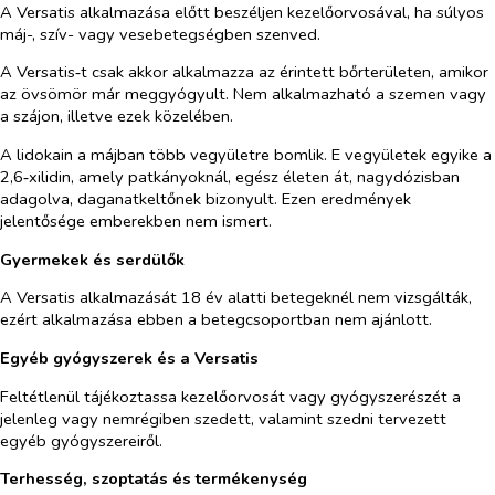
A Versatis alkalmazása előtt beszéljen kezelőorvosával, ha súlyos
máj-, szív- vagy vesebetegségben szenved.
A Versatis‑t csak akkor alkalmazza az érintett bőrterületen, amikor
az övsömör már meggyógyult. Nem alkalmazható a szemen vagy
a szájon, illetve ezek közelében.
A lidokain a májban több vegyületre bomlik. E vegyületek egyike a
2,6‑xilidin, amely patkányoknál, egész életen át, nagydózisban
adagolva, daganatkeltőnek bizonyult. Ezen eredmények
jelentősége emberekben nem ismert.
Gyermekek és serdülők
A Versatis alkalmazását 18 év alatti betegeknél nem vizsgálták,
ezért alkalmazása ebben a betegcsoportban nem ajánlott.
Egyéb gyógyszerek és a Versatis
Feltétlenül tájékoztassa kezelőorvosát vagy gyógyszerészét a
jelenleg vagy nemrégiben szedett, valamint szedni tervezett
egyéb gyógyszereiről.
Terhesség, szoptatás és termékenység