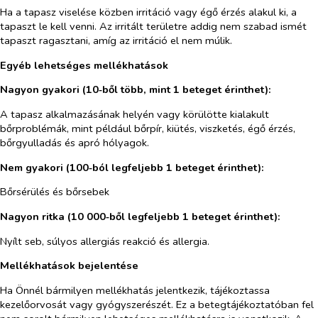
Ha a tapasz viselése közben irritáció vagy égő érzés alakul ki, a
tapaszt le kell venni. Az irritált területre addig nem szabad ismét
tapaszt ragasztani, amíg az irritáció el nem múlik.
Egyéb lehetséges mellékhatások
Nagyon gyakori (10‑ből több, mint 1 beteget érinthet):
A tapasz alkalmazásának helyén vagy körülötte kialakult
bőrproblémák, mint például bőrpír, kiütés, viszketés, égő érzés,
bőrgyulladás és apró hólyagok.
Nem gyakori (100‑ból legfeljebb 1 beteget érinthet):
Bőrsérülés és bőrsebek
Nagyon ritka (10 000‑ből legfeljebb 1 beteget érinthet):
Nyílt seb, súlyos allergiás reakció és allergia.
Mellékhatások bejelentése
Ha Önnél bármilyen mellékhatás jelentkezik, tájékoztassa
kezelőorvosát vagy gyógyszerészét. Ez a betegtájékoztatóban fel