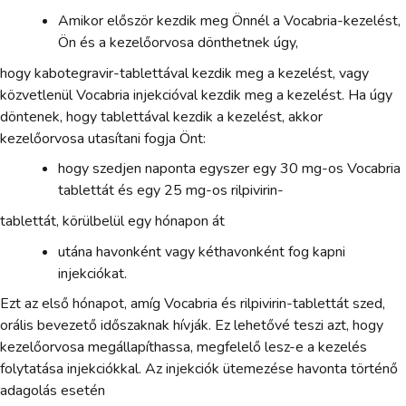
Amikor először kezdik meg Önnél a Vocabria-kezelést,
Ön és a kezelőorvosa dönthetnek úgy,
hogy kabotegravir-tablettával kezdik meg a kezelést, vagy
közvetlenül Vocabria injekcióval kezdik meg a kezelést. Ha úgy
döntenek, hogy tablettával kezdik a kezelést, akkor
kezelőorvosa utasítani fogja Önt:
hogy szedjen naponta egyszer egy 30 mg-os Vocabria
tablettát és egy 25 mg-os rilpivirin-
tablettát, körülbelül egy hónapon át
utána havonként vagy kéthavonként fog kapni
injekciókat.
Ezt az első hónapot, amíg Vocabria és rilpivirin-tablettát szed,
orális bevezető időszaknak hívják. Ez lehetővé teszi azt, hogy
kezelőorvosa megállapíthassa, megfelelő lesz-e a kezelés
folytatása injekciókkal. Az injekciók ütemezése havonta történő
adagolás esetén