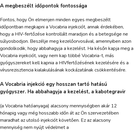
A megbeszélt időpontok fontossága
Fontos, hogy Ön elmenjen minden egyes megbeszélt
időpontban megkapni a Vocabria injekciót, annak érdekében,
hogy a HIV-fertőzése kontrollált maradjon és a betegsége ne
súlyosbodjon. Beszélje meg kezelőorvosával, amennyiben azon
gondolkodik, hogy abbahagyja a kezelést. Ha későn kapja meg a
Vocabria injekciót, vagy nem kap többé Vocabria-t, más
gyógyszereket kell kapnia a HIVfertőzésének kezelésére és a
vírusrezisztencia kialakulásának kockázatának csökkentésére.
A Vocabria injekció egy hosszan tartó hatású
gyógyszer. Ha abbahagyja a kezelést, a kabotegravir
(a Vocabria hatóanyaga) alacsony mennyiségben akár 12
hónapig vagy még hosszabb időn át az Ön szervezetében
maradhat az utolsó injekciót követően. Ez az alacsony
mennyiség nem nyújt védelmet a