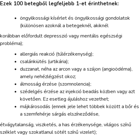
Ezek 100 betegből legfeljebb 1-et érinthetnek:
öngyilkossági kísérlet és öngyilkossági gondolatok
(különösen azoknál a betegeknél, akiknél
korábban előfordult depresszió vagy mentális egészségi
probléma);
allergiás reakció (túlérzékenység);
csalánkiütés (urtikária);
duzzanat, néha az arcon vagy a szájon (angioödéma),
amely nehézlégzést okoz;
álmosság érzése (szomnolencia);
szédelgés érzése az injekció beadás közben vagy azt
követően. Ez esetleg ájuláshoz vezethet;
májkárosodás (ennek jele lehet többek között a bőr és
a szemfehérje sárgás elszíneződése,
étvágytalanság, viszketés, a has érzékenysége, világos színű
széklet vagy szokatlanul sötét színű vizelet);