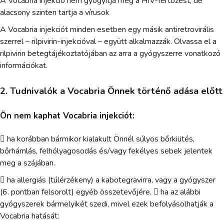
A Vocabria injekció nem gyógyítja meg a HIV-fertőzést, de
alacsony szinten tartja a vírusok
A Vocabria injekciót minden esetben egy másik antiretrovirális
szerrel – rilpivirin-injekcióval – együtt alkalmazzák. Olvassa el a
rilpivirin betegtájékoztatójában az arra a gyógyszerre vonatkozó
információkat.
2. Tudnivalók a Vocabria Önnek történő adása előtt
Ön nem kaphat Vocabria injekciót:
 ha korábban bármikor kialakult Önnél súlyos bőrkiütés,
bőrhámlás, felhólyagosodás és/vagy fekélyes sebek jelentek
meg a szájában.
 ha allergiás (túlérzékeny) a kabotegravirra, vagy a gyógyszer
(6. pontban felsorolt) egyéb összetevőjére.  ha az alábbi
gyógyszerek bármelyikét szedi, mivel ezek befolyásolhatják a
Vocabria hatását: