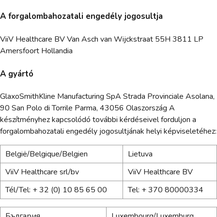
A forgalombahozatali engedély jogosultja
ViiV Healthcare BV Van Asch van Wijckstraat 55H 3811 LP
Amersfoort Hollandia
A gyártó
GlaxoSmithKline Manufacturing SpA Strada Provinciale Asolana,
90 San Polo di Torrile Parma, 43056 Olaszország A
készítményhez kapcsolódó további kérdéseivel forduljon a
forgalombahozatali engedély jogosultjának helyi képviseletéhez:
België/Belgique/Belgien
Lietuva
ViiV Healthcare srl/bv
ViiV Healthcare BV
Tél/Tel: + 32 (0) 10 85 65 00
Tel: + 370 80000334
България
Luxembourg/Luxemburg