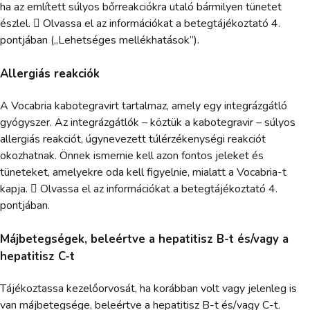
ha az említett súlyos bőrreakciókra utaló bármilyen tünetet
észlel.  Olvassa el az információkat a betegtájékoztató 4.
pontjában („Lehetséges mellékhatások”).
Allergiás reakciók
A Vocabria kabotegravirt tartalmaz, amely egy integrázgátló
gyógyszer. Az integrázgátlók – köztük a kabotegravir – súlyos
allergiás reakciót, úgynevezett túlérzékenységi reakciót
okozhatnak. Önnek ismernie kell azon fontos jeleket és
tüneteket, amelyekre oda kell figyelnie, mialatt a Vocabria-t
kapja.  Olvassa el az információkat a betegtájékoztató 4.
pontjában.
Májbetegségek, beleértve a hepatitisz B-t és/vagy a
hepatitisz C-t
Tájékoztassa kezelőorvosát, ha korábban volt vagy jelenleg is
van májbetegsége, beleértve a hepatitisz B-t és/vagy C-t.