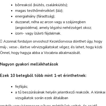
bőrreakció (kiütés, csalánkiütés);
magas testhőmérséklet (láz);
energiahiány (fáradtság);
duzzanat, néha az arcon vagy a szájüregben
(angioödéma), amely légzési nehézséget okoz;
izom- vagy ízületi fájdalmak.
 Azonnal forduljon orvoshoz! Kezelőorvosa dönthet úgy, hogy
máj-, vese-, illetve vérvizsgálatokat végez, és lehet, hogy közli
Önnel, hogy hagyja abba a Vocabria alkalmazását.
Nagyon gyakori mellékhatások
Ezek 10 betegből több mint 1-et érinthetnek:
fejfájás;
a tű beszúrásának helyén jelentkező reakciók. A klinikai
vizsgálatok során ezek általában
enyhék vagy közepesen súlyos mértékűek voltak, és az idő