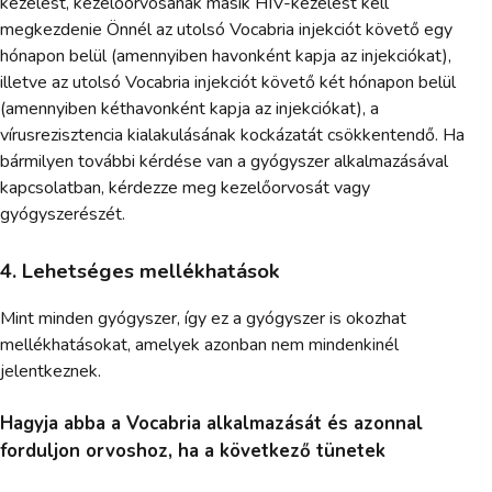
kezelést, kezelőorvosának másik HIV-kezelést kell
megkezdenie Önnél az utolsó Vocabria injekciót követő egy
hónapon belül (amennyiben havonként kapja az injekciókat),
illetve az utolsó Vocabria injekciót követő két hónapon belül
(amennyiben kéthavonként kapja az injekciókat), a
vírusrezisztencia kialakulásának kockázatát csökkentendő. Ha
bármilyen további kérdése van a gyógyszer alkalmazásával
kapcsolatban, kérdezze meg kezelőorvosát vagy
gyógyszerészét.
4. Lehetséges mellékhatások
Mint minden gyógyszer, így ez a gyógyszer is okozhat
mellékhatásokat, amelyek azonban nem mindenkinél
jelentkeznek.
Hagyja abba a Vocabria alkalmazását és azonnal
forduljon orvoshoz, ha a következő tünetek