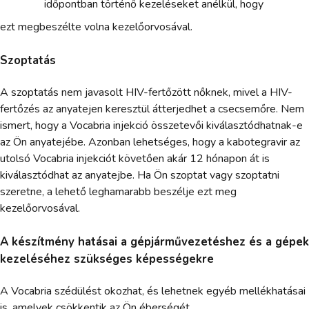
időpontban történő kezeléseket anélkül, hogy
ezt megbeszélte volna kezelőorvosával.
Szoptatás
A szoptatás nem javasolt HIV-fertőzött nőknek, mivel a HIV-
fertőzés az anyatejen keresztül átterjedhet a csecsemőre. Nem
ismert, hogy a Vocabria injekció összetevői kiválasztódhatnak-e
az Ön anyatejébe. Azonban lehetséges, hogy a kabotegravir az
utolsó Vocabria injekciót követően akár 12 hónapon át is
kiválasztódhat az anyatejbe. Ha Ön szoptat vagy szoptatni
szeretne, a lehető leghamarabb beszélje ezt meg
kezelőorvosával.
A készítmény hatásai a gépjárművezetéshez és a gépek
kezeléséhez szükséges képességekre
A Vocabria szédülést okozhat, és lehetnek egyéb mellékhatásai
is, amelyek csökkentik az Ön éberségét.