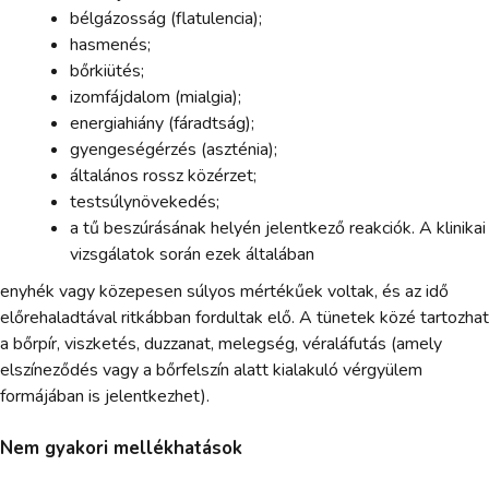
bélgázosság (flatulencia);
hasmenés;
bőrkiütés;
izomfájdalom (mialgia);
energiahiány (fáradtság);
gyengeségérzés (aszténia);
általános rossz közérzet;
testsúlynövekedés;
a tű beszúrásának helyén jelentkező reakciók. A klinikai
vizsgálatok során ezek általában
enyhék vagy közepesen súlyos mértékűek voltak, és az idő
előrehaladtával ritkábban fordultak elő. A tünetek közé tartozhat
a bőrpír, viszketés, duzzanat, melegség, véraláfutás (amely
elszíneződés vagy a bőrfelszín alatt kialakuló vérgyülem
formájában is jelentkezhet).
Nem gyakori mellékhatások