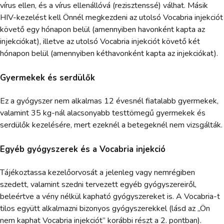
vírus ellen, és a vírus ellenállóvá (rezisztenssé) válhat. Másik
HIV-kezelést kell Önnél megkezdeni az utolsó Vocabria injekciót
követő egy hónapon belül (amennyiben havonként kapta az
injekciókat), illetve az utolsó Vocabria injekciót követő két
hónapon belül (amennyiben kéthavonként kapta az injekciókat).
Gyermekek és serdülők
Ez a gyógyszer nem alkalmas 12 évesnél fiatalabb gyermekek,
valamint 35 kg-nál alacsonyabb testtömegű gyermekek és
serdülők kezelésére, mert ezeknél a betegeknél nem vizsgálták.
Egyéb gyógyszerek és a Vocabria injekció
Tájékoztassa kezelőorvosát a jelenleg vagy nemrégiben
szedett, valamint szedni tervezett egyéb gyógyszereiről,
beleértve a vény nélkül kapható gyógyszereket is. A Vocabria-t
tilos együtt alkalmazni bizonyos gyógyszerekkel (lásd az „Ön
nem kaphat Vocabria injekciót” korábbi részt a 2. pontban).