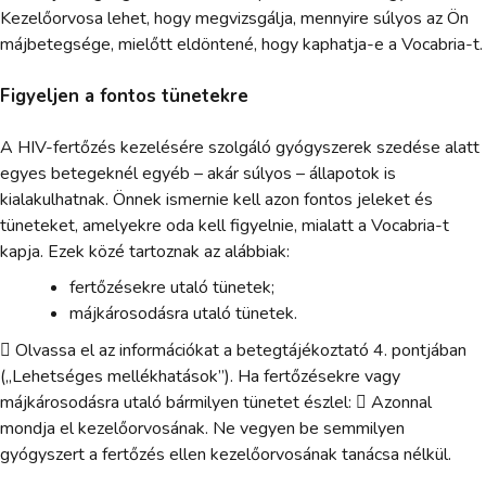
Kezelőorvosa lehet, hogy megvizsgálja, mennyire súlyos az Ön
májbetegsége, mielőtt eldöntené, hogy kaphatja-e a Vocabria-t.
Figyeljen a fontos tünetekre
A HIV-fertőzés kezelésére szolgáló gyógyszerek szedése alatt
egyes betegeknél egyéb – akár súlyos – állapotok is
kialakulhatnak. Önnek ismernie kell azon fontos jeleket és
tüneteket, amelyekre oda kell figyelnie, mialatt a Vocabria-t
kapja. Ezek közé tartoznak az alábbiak:
fertőzésekre utaló tünetek;
májkárosodásra utaló tünetek.
 Olvassa el az információkat a betegtájékoztató 4. pontjában
(„Lehetséges mellékhatások”). Ha fertőzésekre vagy
májkárosodásra utaló bármilyen tünetet észlel:  Azonnal
mondja el kezelőorvosának. Ne vegyen be semmilyen
gyógyszert a fertőzés ellen kezelőorvosának tanácsa nélkül.