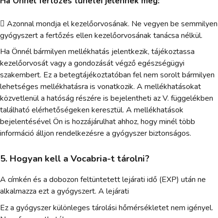
Ha Önnél fertőzés tünetei jelennek meg:
 Azonnal mondja el kezelőorvosának. Ne vegyen be semmilyen
gyógyszert a fertőzés ellen kezelőorvosának tanácsa nélkül.
Ha Önnél bármilyen mellékhatás jelentkezik, tájékoztassa
kezelőorvosát vagy a gondozását végző egészségügyi
szakembert. Ez a betegtájékoztatóban fel nem sorolt bármilyen
lehetséges mellékhatásra is vonatkozik. A mellékhatásokat
közvetlenül a hatóság részére is bejelentheti az V. függelékben
található elérhetőségeken keresztül. A mellékhatások
bejelentésével Ön is hozzájárulhat ahhoz, hogy minél több
információ álljon rendelkezésre a gyógyszer biztonságos.
5. Hogyan kell a Vocabria-t tárolni?
A címkén és a dobozon feltüntetett lejárati idő (EXP) után ne
alkalmazza ezt a gyógyszert. A lejárati
Ez a gyógyszer különleges tárolási hőmérsékletet nem igényel.