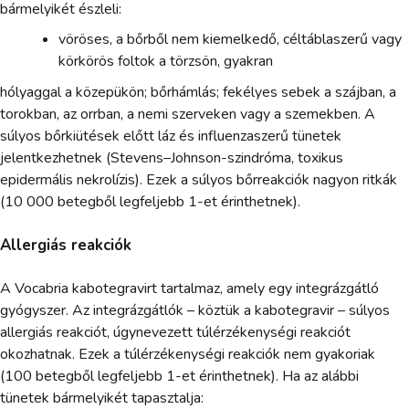
bármelyikét észleli:
vöröses, a bőrből nem kiemelkedő, céltáblaszerű vagy
körkörös foltok a törzsön, gyakran
hólyaggal a közepükön; bőrhámlás; fekélyes sebek a szájban, a
torokban, az orrban, a nemi szerveken vagy a szemekben. A
súlyos bőrkiütések előtt láz és influenzaszerű tünetek
jelentkezhetnek (Stevens–Johnson-szindróma, toxikus
epidermális nekrolízis). Ezek a súlyos bőrreakciók nagyon ritkák
(10 000 betegből legfeljebb 1-et érinthetnek).
Allergiás reakciók
A Vocabria kabotegravirt tartalmaz, amely egy integrázgátló
gyógyszer. Az integrázgátlók – köztük a kabotegravir – súlyos
allergiás reakciót, úgynevezett túlérzékenységi reakciót
okozhatnak. Ezek a túlérzékenységi reakciók nem gyakoriak
(100 betegből legfeljebb 1-et érinthetnek). Ha az alábbi
tünetek bármelyikét tapasztalja: