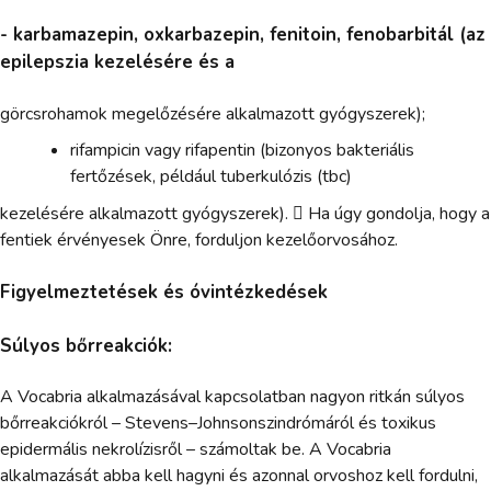
- karbamazepin, oxkarbazepin, fenitoin, fenobarbitál (az
epilepszia kezelésére és a
görcsrohamok megelőzésére alkalmazott gyógyszerek);
rifampicin vagy rifapentin (bizonyos bakteriális
fertőzések, például tuberkulózis (tbc)
kezelésére alkalmazott gyógyszerek).  Ha úgy gondolja, hogy a
fentiek érvényesek Önre, forduljon kezelőorvosához.
Figyelmeztetések és óvintézkedések
Súlyos bőrreakciók:
A Vocabria alkalmazásával kapcsolatban nagyon ritkán súlyos
bőrreakciókról – Stevens–Johnsonszindrómáról és toxikus
epidermális nekrolízisről – számoltak be. A Vocabria
alkalmazását abba kell hagyni és azonnal orvoshoz kell fordulni,