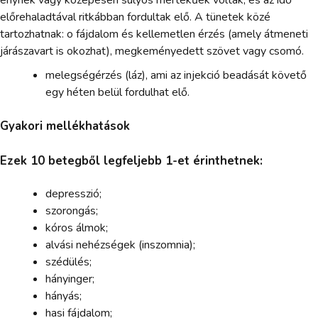
előrehaladtával ritkábban fordultak elő. A tünetek közé
tartozhatnak: o fájdalom és kellemetlen érzés (amely átmeneti
járászavart is okozhat), megkeményedett szövet vagy csomó.
melegségérzés (láz), ami az injekció beadását követő
egy héten belül fordulhat elő.
Gyakori mellékhatások
Ezek 10 betegből legfeljebb 1-et érinthetnek:
depresszió;
szorongás;
kóros álmok;
alvási nehézségek (inszomnia);
szédülés;
hányinger;
hányás;
hasi fájdalom;