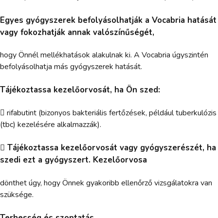
Egyes gyógyszerek befolyásolhatják a Vocabria hatását
vagy fokozhatják annak valószínűségét,
hogy Önnél mellékhatások alakulnak ki. A Vocabria úgyszintén
befolyásolhatja más gyógyszerek hatását.
Tájékoztassa kezelőorvosát, ha Ön szed:
 rifabutint (bizonyos bakteriális fertőzések, például tuberkulózis
(tbc) kezelésére alkalmazzák).
 Tájékoztassa kezelőorvosát vagy gyógyszerészét, ha
szedi ezt a gyógyszert. Kezelőorvosa
dönthet úgy, hogy Önnek gyakoribb ellenőrző vizsgálatokra van
szüksége.
Terhesség és szoptatás