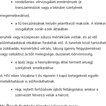
rendellenes vérvizsgálati eredmények (a
transzaminázok vagy a bilirubin szintjének
megemelkedése);
a tű beszúrásának helyén jelentkező reakciók. A klinikai
vizsgálatok során ezek általában
enyhék vagy közepesen súlyos mértékűek voltak, és az idő
előrehaladtával ritkábban fordultak elő. A tünetek közé tartozhat
a zsibbadás, kismértékű vérzés, tályog (genny felgyülemlése)
vagy cellulitisz (a bőr melegsége, duzzanat, bőrvörösség.
a lipáz (egy, a hasnyálmirigy által termelt anyag)
szintjének emelkedése.
A HIV ellen Vocabria-t és rilpivirin-t kapó betegeknél egyéb
mellékhatások is előfordulhatnak.
régi, rejtett fertőzések újbóli fellángolása, amikor a
szervezet felveszi velük a harcot;