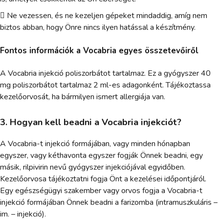
 Ne vezessen, és ne kezeljen gépeket mindaddig, amíg nem
biztos abban, hogy Önre nincs ilyen hatással a készítmény.
Fontos információk a Vocabria egyes összetevőiről
A Vocabria injekció poliszorbátot tartalmaz. Ez a gyógyszer 40
mg poliszorbátot tartalmaz 2 ml-es adagonként. Tájékoztassa
kezelőorvosát, ha bármilyen ismert allergiája van.
3. Hogyan kell beadni a Vocabria injekciót?
A Vocabria-t injekció formájában, vagy minden hónapban
egyszer, vagy kéthavonta egyszer fogják Önnek beadni, egy
másik, rilpivirin nevű gyógyszer injekciójával egyidőben.
Kezelőorvosa tájékoztatni fogja Önt a kezelései időpontjáról.
Egy egészségügyi szakember vagy orvos fogja a Vocabria-t
injekció formájában Önnek beadni a farizomba (intramuszkuláris –
im. – injekció).