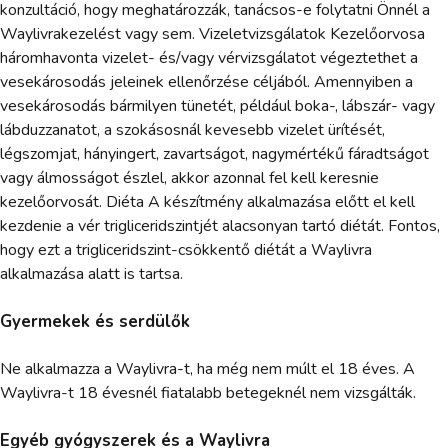
konzultáció, hogy meghatározzák, tanácsos-e folytatni Önnél a
Waylivrakezelést vagy sem. Vizeletvizsgálatok Kezelőorvosa
háromhavonta vizelet- és/vagy vérvizsgálatot végeztethet a
vesekárosodás jeleinek ellenőrzése céljából. Amennyiben a
vesekárosodás bármilyen tünetét, például boka-, lábszár- vagy
lábduzzanatot, a szokásosnál kevesebb vizelet ürítését,
légszomjat, hányingert, zavartságot, nagymértékű fáradtságot
vagy álmosságot észlel, akkor azonnal fel kell keresnie
kezelőorvosát. Diéta A készítmény alkalmazása előtt el kell
kezdenie a vér trigliceridszintjét alacsonyan tartó diétát. Fontos,
hogy ezt a trigliceridszint-csökkentő diétát a Waylivra
alkalmazása alatt is tartsa.
Gyermekek és serdülők
Ne alkalmazza a Waylivra-t, ha még nem múlt el 18 éves. A
Waylivra-t 18 évesnél fiatalabb betegeknél nem vizsgálták.
Egyéb gyógyszerek és a Waylivra