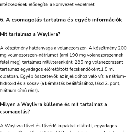
intézkedések elősegítik a környezet védelmét.
6. A csomagolás tartalma és egyéb információk
Mit tartalmaz a Waylivra?
A készítmény hatóanyaga a volanezorszen. A készítmény 200
mg volanezorszen-nátriumot (ami 190 mg volanezorszennek
felel meg) tartalmaz milliliterenként. 285 mg volanezorszent
tartalmaz egyadagos előretöltött fecskendőként,1,5 ml
oldatban. Egyéb összetevők az injekcióhoz való víz, a nátrium-
hidroxid és a sósav (a kémhatás beállításához, lásd 2. pont,
Nátrium című rész).
Milyen a Waylivra külleme és mit tartalmaz a
csomagolás?
A Waylivra tűvel és tűvédő kupakkal ellátott, egyadagos