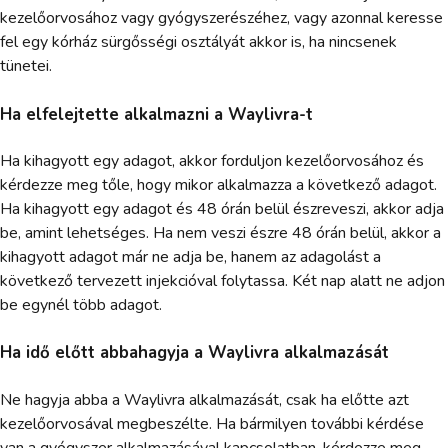
kezelőorvosához vagy gyógyszerészéhez, vagy azonnal keresse
fel egy kórház sürgősségi osztályát akkor is, ha nincsenek
tünetei.
Ha elfelejtette alkalmazni a Waylivra-t
Ha kihagyott egy adagot, akkor forduljon kezelőorvosához és
kérdezze meg tőle, hogy mikor alkalmazza a következő adagot.
Ha kihagyott egy adagot és 48 órán belül észreveszi, akkor adja
be, amint lehetséges. Ha nem veszi észre 48 órán belül, akkor a
kihagyott adagot már ne adja be, hanem az adagolást a
következő tervezett injekcióval folytassa. Két nap alatt ne adjon
be egynél több adagot.
Ha idő előtt abbahagyja a Waylivra alkalmazását
Ne hagyja abba a Waylivra alkalmazását, csak ha előtte azt
kezelőorvosával megbeszélte. Ha bármilyen további kérdése
van a gyógyszer alkalmazásával kapcsolatban, kérdezze meg