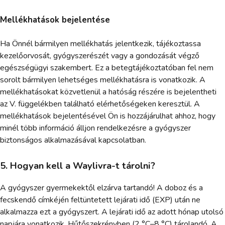
Mellékhatások bejelentése
Ha Önnél bármilyen mellékhatás jelentkezik, tájékoztassa
kezelőorvosát, gyógyszerészét vagy a gondozását végző
egészségügyi szakembert. Ez a betegtájékoztatóban fel nem
sorolt bármilyen lehetséges mellékhatásra is vonatkozik. A
mellékhatásokat közvetlenül a hatóság részére is bejelentheti
az V. függelékben található elérhetőségeken keresztül. A
mellékhatások bejelentésével Ön is hozzájárulhat ahhoz, hogy
minél több információ álljon rendelkezésre a gyógyszer
biztonságos alkalmazásával kapcsolatban.
5. Hogyan kell a Waylivra-t tárolni?
A gyógyszer gyermekektől elzárva tartandó! A doboz és a
fecskendő címkéjén feltüntetett lejárati idő (EXP) után ne
alkalmazza ezt a gyógyszert. A lejárati idő az adott hónap utolsó
napjára vonatkozik. Hűtőszekrényben (2 °C–8 °C) tárolandó. A