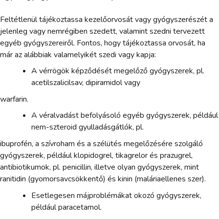
Feltétlenül tájékoztassa kezelőorvosát vagy gyógyszerészét a
jelenleg vagy nemrégiben szedett, valamint szedni tervezett
egyéb gyógyszereiről. Fontos, hogy tájékoztassa orvosát, ha
már az alábbiak valamelyikét szedi vagy kapja:
A vérrögök képződését megelőző gyógyszerek, pl.
acetilszalicilsav, dipiramidol vagy
warfarin.
A véralvadást befolyásoló egyéb gyógyszerek, például
nem-szteroid gyulladásgátlók, pl.
ibuprofén, a szívroham és a szélütés megelőzésére szolgáló
gyógyszerek, például klopidogrel, tikagrelor és prazugrel,
antibiotikumok, pl. penicillin, illetve olyan gyógyszerek, mint
ranitidin (gyomorsavcsökkentő) és kinin (maláriaellenes szer).
Esetlegesen májproblémákat okozó gyógyszerek,
például paracetamol.