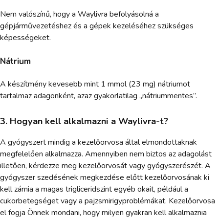
Nem valószínű, hogy a Waylivra befolyásolná a
gépjárművezetéshez és a gépek kezeléséhez szükséges
képességeket.
Nátrium
A készítmény kevesebb mint 1 mmol (23 mg) nátriumot
tartalmaz adagonként, azaz gyakorlatilag „nátriummentes”.
3. Hogyan kell alkalmazni a Waylivra-t?
A gyógyszert mindig a kezelőorvosa által elmondottaknak
megfelelően alkalmazza. Amennyiben nem biztos az adagolást
illetően, kérdezze meg kezelőorvosát vagy gyógyszerészét. A
gyógyszer szedésének megkezdése előtt kezelőorvosának ki
kell zárnia a magas trigliceridszint egyéb okait, például a
cukorbetegséget vagy a pajzsmirigyproblémákat. Kezelőorvosa
el fogja Önnek mondani, hogy milyen gyakran kell alkalmaznia