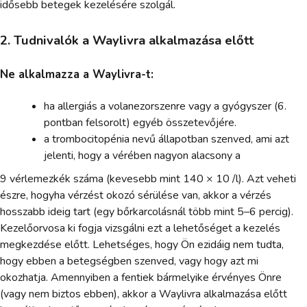
idősebb betegek kezelésére szolgál.
2. Tudnivalók a Waylivra alkalmazása előtt
Ne alkalmazza a Waylivra-t:
ha allergiás a volanezorszenre vagy a gyógyszer (6.
pontban felsorolt) egyéb összetevőjére.
a trombocitopénia nevű állapotban szenved, ami azt
jelenti, hogy a vérében nagyon alacsony a
9 vérlemezkék száma (kevesebb mint 140 × 10 /l). Azt veheti
észre, hogyha vérzést okozó sérülése van, akkor a vérzés
hosszabb ideig tart (egy bőrkarcolásnál több mint 5–6 percig).
Kezelőorvosa ki fogja vizsgálni ezt a lehetőséget a kezelés
megkezdése előtt. Lehetséges, hogy Ön ezidáig nem tudta,
hogy ebben a betegségben szenved, vagy hogy azt mi
okozhatja. Amennyiben a fentiek bármelyike érvényes Önre
(vagy nem biztos ebben), akkor a Waylivra alkalmazása előtt