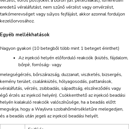
vérzést, vörös pöttyöket a bőrön (ún. petechiákat), ismeretlen
eredetű véraláfutást, nem szűnő vérzést vagy orrvérzést,
tarkómerevséget vagy súlyos fejfájást, akkor azonnal forduljon
kezelőorvosához.
Egyéb mellékhatások
Nagyon gyakori (10 betegből több mint 1 beteget érinthet)
Az injekció helyén előforduló reakciók (kiütés, fájdalom,
bőrpír, forróság- vagy
melegségérzés, bőrszárazság, duzzanat, viszketés, bizsergés,
kemény terület, csalánkiütés, hólyagosodás, pattanások,
véraláfutás, vérzés, zsibbadás, sápadtság, elszíneződés vagy
égő érzés az injekció helyén). Csökkenthető az injekció beadási
helyén kialakuló reakciók valószínűsége, ha a beadás előtt
megvárja, hogy a Waylivra szobahőmérsékletűre melegedjen,
és a beadás után jegeli az injekció beadási helyét.