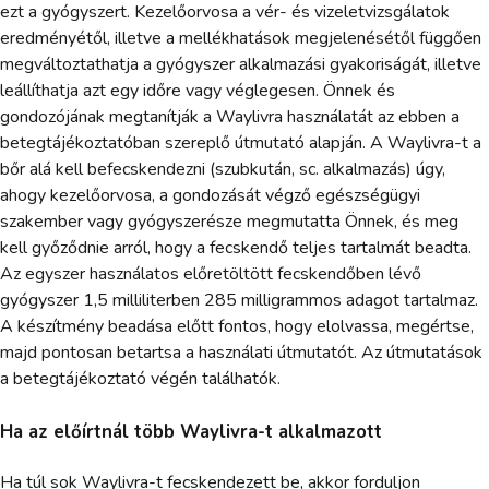
ezt a gyógyszert. Kezelőorvosa a vér- és vizeletvizsgálatok
eredményétől, illetve a mellékhatások megjelenésétől függően
megváltoztathatja a gyógyszer alkalmazási gyakoriságát, illetve
leállíthatja azt egy időre vagy véglegesen. Önnek és
gondozójának megtanítják a Waylivra használatát az ebben a
betegtájékoztatóban szereplő útmutató alapján. A Waylivra-t a
bőr alá kell befecskendezni (szubkután, sc. alkalmazás) úgy,
ahogy kezelőorvosa, a gondozását végző egészségügyi
szakember vagy gyógyszerésze megmutatta Önnek, és meg
kell győződnie arról, hogy a fecskendő teljes tartalmát beadta.
Az egyszer használatos előretöltött fecskendőben lévő
gyógyszer 1,5 milliliterben 285 milligrammos adagot tartalmaz.
A készítmény beadása előtt fontos, hogy elolvassa, megértse,
majd pontosan betartsa a használati útmutatót. Az útmutatások
a betegtájékoztató végén találhatók.
Ha az előírtnál több Waylivra-t alkalmazott
Ha túl sok Waylivra-t fecskendezett be, akkor forduljon