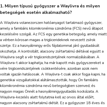
1. Milyen típusú gyógyszer a Waylivra és milyen
betegségek esetén alkalmazható?
A Waylivra volanezorszen hatóanyagot tartalmazó gyógyszer,
amely a familiáris kilomikronémia szindróma (FCS) nevű állapot
kezelésére szolgál. Az FCS egy genetikai betegség, amely miatt
a vérben kórosan magas a triglicerideknek nevezett zsírok
szintje. Ez a hasnyálmirigy erős fájdalommal járó gyulladását
okozhatja. A kontrollált, alacsony zsírtartalmú diétával együtt a
Waylivra segít a vér trigliceridszintjének normalizálásában. A
Waylivra-t akkor kaphatja, ha már kapott más gyógyszereket a
vére trigliceridszintjének csökkentésére, azonban azok nem
voltak igazán hatásosak. A Waylivra-t csak akkor fogja kapni, ha
genetikai vizsgálatokkal alátámasztották, hogy Ön familiáris
kilomikronémia szindróma nevű betegségben szenved, és
nagyon magas Önnél a hasnyálmirigygyulladás kockázata. A
Waylivra-kezelés alatt folytatnia kell az orvos által előírt,
nagyon alacsony zsírtartalmú diétát. Ez a gyógyszer 18 éves és