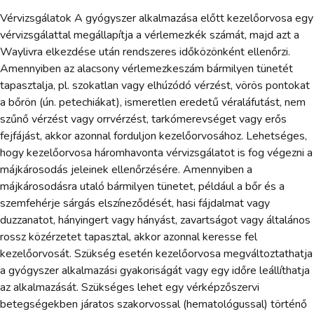
Vérvizsgálatok A gyógyszer alkalmazása előtt kezelőorvosa egy
vérvizsgálattal megállapítja a vérlemezkék számát, majd azt a
Waylivra elkezdése után rendszeres időközönként ellenőrzi.
Amennyiben az alacsony vérlemezkeszám bármilyen tünetét
tapasztalja, pl. szokatlan vagy elhúzódó vérzést, vörös pontokat
a bőrön (ún. petechiákat), ismeretlen eredetű véraláfutást, nem
szűnő vérzést vagy orrvérzést, tarkómerevséget vagy erős
fejfájást, akkor azonnal forduljon kezelőorvosához. Lehetséges,
hogy kezelőorvosa háromhavonta vérvizsgálatot is fog végezni a
májkárosodás jeleinek ellenőrzésére. Amennyiben a
májkárosodásra utaló bármilyen tünetet, például a bőr és a
szemfehérje sárgás elszíneződését, hasi fájdalmat vagy
duzzanatot, hányingert vagy hányást, zavartságot vagy általános
rossz közérzetet tapasztal, akkor azonnal keresse fel
kezelőorvosát. Szükség esetén kezelőorvosa megváltoztathatja
a gyógyszer alkalmazási gyakoriságát vagy egy időre leállíthatja
az alkalmazását. Szükséges lehet egy vérképzőszervi
betegségekben járatos szakorvossal (hematológussal) történő