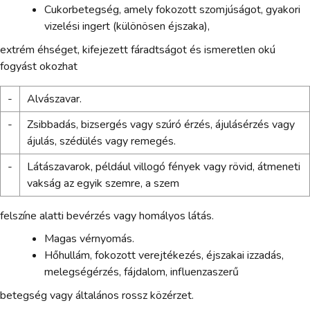
Cukorbetegség, amely fokozott szomjúságot, gyakori
vizelési ingert (különösen éjszaka),
extrém éhséget, kifejezett fáradtságot és ismeretlen okú
fogyást okozhat
-
Alvászavar.
-
Zsibbadás, bizsergés vagy szúró érzés, ájulásérzés vagy
ájulás, szédülés vagy remegés.
-
Látászavarok, például villogó fények vagy rövid, átmeneti
vakság az egyik szemre, a szem
felszíne alatti bevérzés vagy homályos látás.
Magas vérnyomás.
Hőhullám, fokozott verejtékezés, éjszakai izzadás,
melegségérzés, fájdalom, influenzaszerű
betegség vagy általános rossz közérzet.