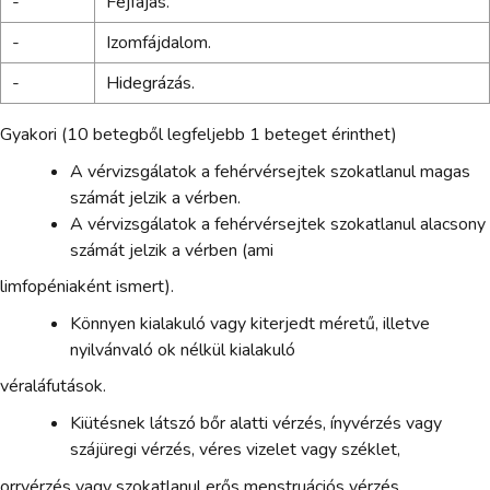
-
Fejfájás.
-
Izomfájdalom.
-
Hidegrázás.
Gyakori (10 betegből legfeljebb 1 beteget érinthet)
A vérvizsgálatok a fehérvérsejtek szokatlanul magas
számát jelzik a vérben.
A vérvizsgálatok a fehérvérsejtek szokatlanul alacsony
számát jelzik a vérben (ami
limfopéniaként ismert).
Könnyen kialakuló vagy kiterjedt méretű, illetve
nyilvánvaló ok nélkül kialakuló
véraláfutások.
Kiütésnek látszó bőr alatti vérzés, ínyvérzés vagy
szájüregi vérzés, véres vizelet vagy széklet,
orrvérzés vagy szokatlanul erős menstruációs vérzés.