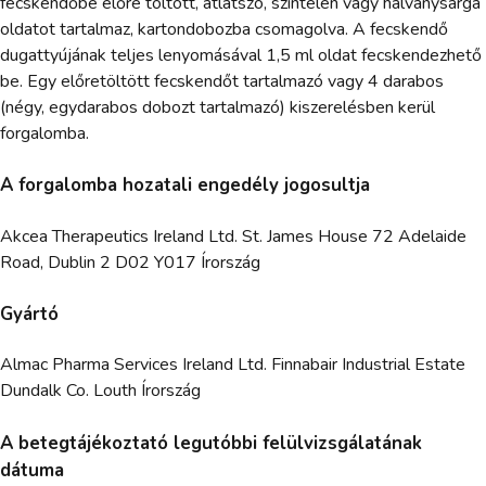
fecskendőbe előre töltött, átlátszó, színtelen vagy halványsárga
oldatot tartalmaz, kartondobozba csomagolva. A fecskendő
dugattyújának teljes lenyomásával 1,5 ml oldat fecskendezhető
be. Egy előretöltött fecskendőt tartalmazó vagy 4 darabos
(négy, egydarabos dobozt tartalmazó) kiszerelésben kerül
forgalomba.
A forgalomba hozatali engedély jogosultja
Akcea Therapeutics Ireland Ltd. St. James House 72 Adelaide
Road, Dublin 2 D02 Y017 Írország
Gyártó
Almac Pharma Services Ireland Ltd. Finnabair Industrial Estate
Dundalk Co. Louth Írország
A betegtájékoztató legutóbbi felülvizsgálatának
dátuma