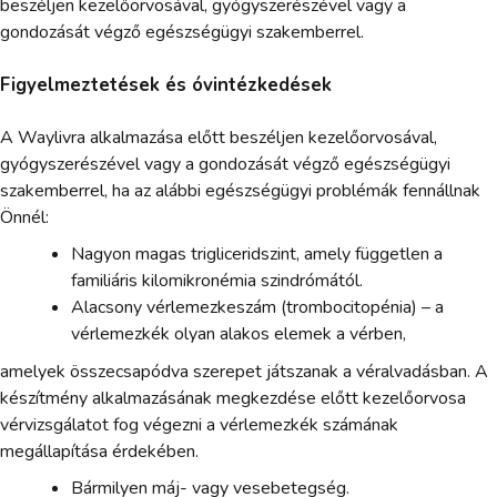
beszéljen kezelőorvosával, gyógyszerészével vagy a
gondozását végző egészségügyi szakemberrel.
Figyelmeztetések és óvintézkedések
A Waylivra alkalmazása előtt beszéljen kezelőorvosával,
gyógyszerészével vagy a gondozását végző egészségügyi
szakemberrel, ha az alábbi egészségügyi problémák fennállnak
Önnél:
Nagyon magas trigliceridszint, amely független a
familiáris kilomikronémia szindrómától.
Alacsony vérlemezkeszám (trombocitopénia) – a
vérlemezkék olyan alakos elemek a vérben,
amelyek összecsapódva szerepet játszanak a véralvadásban. A
készítmény alkalmazásának megkezdése előtt kezelőorvosa
vérvizsgálatot fog végezni a vérlemezkék számának
megállapítása érdekében.
Bármilyen máj- vagy vesebetegség.