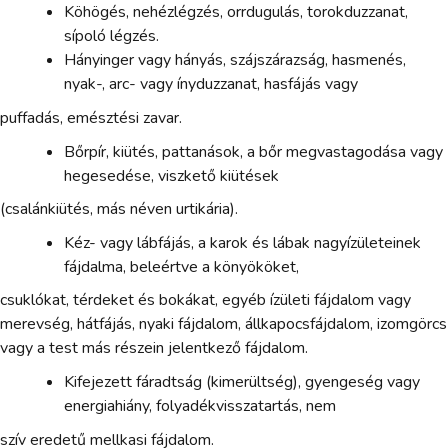
Köhögés, nehézlégzés, orrdugulás, torokduzzanat,
sípoló légzés.
Hányinger vagy hányás, szájszárazság, hasmenés,
nyak-, arc- vagy ínyduzzanat, hasfájás vagy
puffadás, emésztési zavar.
Bőrpír, kiütés, pattanások, a bőr megvastagodása vagy
hegesedése, viszkető kiütések
(csalánkiütés, más néven urtikária).
Kéz- vagy lábfájás, a karok és lábak nagyízületeinek
fájdalma, beleértve a könyököket,
csuklókat, térdeket és bokákat, egyéb ízületi fájdalom vagy
merevség, hátfájás, nyaki fájdalom, állkapocsfájdalom, izomgörcs
vagy a test más részein jelentkező fájdalom.
Kifejezett fáradtság (kimerültség), gyengeség vagy
energiahiány, folyadékvisszatartás, nem
szív eredetű mellkasi fájdalom.