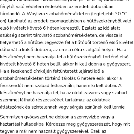
fénytől való védelem érdekében az eredeti dobozában
tárolandó. A Waylivra szobahőmérsékleten (legfeljebb 30 °C-
on) tárolható az eredeti csomagolásban a hűtőszekrényből való
első kivételt követő 6 héten keresztül. Ezalatt az idő alatt
szükség szerint tárolható szobahőmérsékleten, de vissza is
helyezhető a hűtőbe. Jegyezze fel a hűtőből történő első kivétel
dátumát a külső dobozra, az erre a célra szolgáló helyre. Ha a
készítményt nem használja fel a hűtőszekrényből történő első
kivételt követő 6 héten belül, akkor ki kell dobnia a gyógyszert.
Ha a fecskendő címkéjén feltüntetett lejárati idő a
szobahőmérsékleten történő tárolás 6 hetére esik, akkor a
fecskendőt nem szabad felhasználni, hanem ki kell dobni. A
készítményt ne használja fel, ha az oldat zavaros vagy szabad
szemmel látható részecskéket tartalmaz; az oldatnak
átlátszónak és színtelennek vagy sárgás színűnek kell lennie.
Semmilyen gyógyszert ne dobjon a szennyvízbe vagy a
háztartási hulladékba. Kérdezze meg gyógyszerészét, hogy mit
tegyen a már nem használt gyógyszereivel. Ezek az