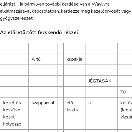
eljárást. Ha bármilyen további kérdése van a Waylivra
alkalmazásával kapcsolatban, kérdezze meg kezelőorvosát vagy
gyógyszerészét.
Az előretöltött fecskendő részei
A tű
kupakja
JÉGTASAK
Tű
kezet és
szappannal
elő
a
kellé
készítse
tiszta,
(lega
kezet
vízszi
helyezze