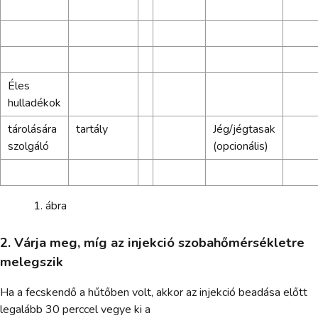
Éles
hulladékok
tárolására
tartály
Jég/jégtasak
szolgáló
(opcionális)
ábra
2. Várja meg, míg az injekció szobahőmérsékletre
melegszik
Ha a fecskendő a hűtőben volt, akkor az injekció beadása előtt
legalább 30 perccel vegye ki a