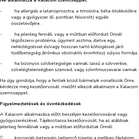
Ne alkalmazza a Xalacom szemcseppet:
-​
ha allergiás a latanoprosztra, a timololra, béta-blokkolókra
vagy a gyógyszer (6. pontban felsorolt) egyéb
összetevőjére.
-​
ha jelenleg fennáll, vagy a múltban előfordult Önnél
légzőszervi probléma, úgymint asztma, illetve egy,
nehézlégzéssel és/vagy hosszan tartó köhögéssel járó
tüdőbetegség (krónikus obstruktív bronhitisz) súlyos formája.
-​
ha bizonyos szívbetegségei vannak, lassú a szívverése,
szívelégtelenségben szenved, vagy szívritmuszavarai vannak.
Ha úgy gondolja, hogy a fentiek közül bármelyik vonatkozik Önre,
kérdezze meg kezelőorvosát, mielőtt elkezdi alkalmazni a Xalacom
szemcseppet.
Figyelmeztetések és óvintézkedések
A Xalacom alkalmazása előtt beszéljen kezelőorvosával vagy
gyógyszerészével. Tájékoztassa kezelőorvosát, ha az alábbiak
jelenleg fennállnak vagy a múltban előfordultak Önnél:
​
koszorúér-betegség (jellemző tünetei a mellkasi fájdalom,