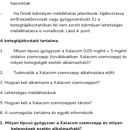
hasonlóak.
-​
Ha Önnél bármilyen mellékhatás jelentkezik, tájékoztassa
erről kezelőorvosát vagy gyógyszerészét. Ez a
betegtájékoztatóban fel nem sorolt bármilyen lehetséges
mellékhatásra is vonatkozik. Lásd 4. pont.
A betegtájékoztató tartalma:
1.​
Milyen típusú gyógyszer a Xalacom 0,05 mg/ml + 5 mg/ml
oldatos szemcsepp (továbbiakban: Xalacom szemcsepp) és
milyen betegségek esetén alkalmazható?
2.​
Tudnivalók a Xalacom szemcsepp alkalmazása előtt
3. Hogyan kell alkalmazni a Xalacom szemcseppet?
4. Lehetséges mellékhatások
5. Hogyan kell a Xalacom szemcseppet tárolni?
6. A csomagolás tartalma és egyéb információk
1. Milyen típusú gyógyszer a Xalacom szemcsepp és milyen
betegségek esetén alkalmazható?