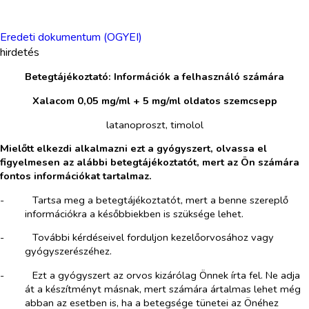
Eredeti dokumentum (OGYEI)
hirdetés
Betegtájékoztató: Információk a felhasználó számára
Xalacom 0,05 mg/ml + 5 mg/ml oldatos szemcsepp
latanoproszt, timolol
Mielőtt elkezdi alkalmazni ezt a gyógyszert, olvassa el
figyelmesen az alábbi betegtájékoztatót, mert az Ön számára
fontos információkat tartalmaz.
-​
Tartsa meg a betegtájékoztatót, mert a benne szereplő
információkra a későbbiekben is szüksége lehet.
-​
További kérdéseivel forduljon kezelőorvosához vagy
gyógyszerészéhez.
-​
Ezt a gyógyszert az orvos kizárólag Önnek írta fel. Ne adja
át a készítményt másnak, mert számára ártalmas lehet még
abban az esetben is, ha a betegsége tünetei az Önéhez