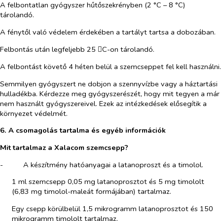
A felbontatlan gyógyszer hűtőszekrényben (2 °C – 8 °C)
tárolandó.
A fénytől való védelem érdekében a tartályt tartsa a dobozában.
Felbontás után legfeljebb 25
C-on tárolandó.

A felbontást követő 4 héten belül a szemcseppet fel kell használni.
Semmilyen gyógyszert ne dobjon a szennyvízbe vagy a háztartási
hulladékba. Kérdezze meg gyógyszerészét, hogy mit tegyen a már
nem használt gyógyszereivel. Ezek az intézkedések elősegítik a
környezet védelmét.
6. A csomagolás tartalma és egyéb információk
Mit tartalmaz a Xalacom szemcsepp?
-​
A készítmény hatóanyagai a latanoproszt és a timolol.
1 ml szemcsepp 0,05 mg latanoprosztot és 5 mg timololt
(6,83 mg timolol-maleát formájában) tartalmaz.
Egy csepp körülbelül 1,5 mikrogramm latanoprosztot és 150
mikrogramm timololt tartalmaz.