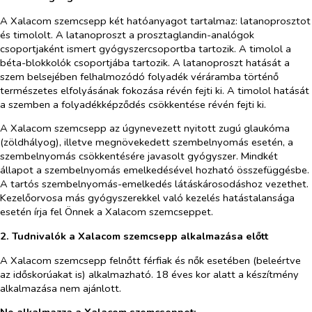
A Xalacom szemcsepp két hatóanyagot tartalmaz: latanoprosztot
és timololt. A latanoproszt a prosztaglandin-analógok
csoportjaként ismert gyógyszercsoportba tartozik. A timolol a
béta-blokkolók csoportjába tartozik. A latanoproszt hatását a
szem belsejében felhalmozódó folyadék véráramba történő
természetes elfolyásának fokozása révén fejti ki. A timolol hatását
a szemben a folyadékképződés csökkentése révén fejti ki.
A Xalacom szemcsepp az úgynevezett nyitott zugú glaukóma
(zöldhályog), illetve megnövekedett szembelnyomás esetén, a
szembelnyomás csökkentésére javasolt gyógyszer. Mindkét
állapot a szembelnyomás emelkedésével hozható összefüggésbe.
A tartós szembelnyomás-emelkedés látáskárosodáshoz vezethet.
Kezelőorvosa más gyógyszerekkel való kezelés hatástalansága
esetén írja fel Önnek a Xalacom szemcseppet.
2. Tudnivalók a Xalacom szemcsepp alkalmazása előtt
A Xalacom szemcsepp felnőtt férfiak és nők esetében (beleértve
az időskorúakat is) alkalmazható. 18 éves kor alatt a készítmény
alkalmazása nem ajánlott.