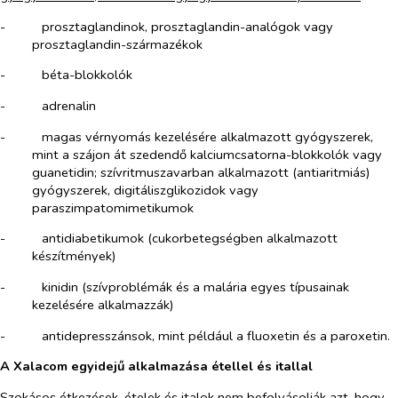
-​
prosztaglandinok, prosztaglandin-analógok vagy
prosztaglandin-származékok
-​
béta-blokkolók
-​
adrenalin
-​
magas vérnyomás kezelésére alkalmazott gyógyszerek,
mint a szájon át szedendő kalciumcsatorna-blokkolók vagy
guanetidin; szívritmuszavarban alkalmazott (antiaritmiás)
gyógyszerek, digitáliszglikozidok vagy
paraszimpatomimetikumok
-​
antidiabetikumok (cukorbetegségben alkalmazott
készítmények)
-​
kinidin (szívproblémák és a malária egyes típusainak
kezelésére alkalmazzák)
-​
antidepresszánsok, mint például a fluoxetin és a paroxetin.
A Xalacom egyidejű alkalmazása étellel és itallal
Szokásos étkezések, ételek és italok nem befolyásolják azt, hogy