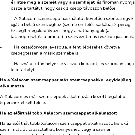
érintse meg a szemét vagy a szemhéját
, és finoman nyomja
össze a tartályt, hogy csak 1 csepp távozzon belőle.
-​
A Xalacom szemcsepp használatát követően szorítsa egyik
ujját a belső szemzughoz (szeme orr felőli sarkába) 2 percig.
Ez segít megakadályozni, hogy a hatóanyagok (a
latanoproszt és a timolol) a szervezet más részeibe jussanak.
-​
Ha kezelőorvosa javasolta, a fenti lépéseket követve
csepegtessen a másik szemébe is.
-​
Használat után helyezze vissza a kupakot, és szorosan zárja
le a tartályt.
Ha a Xalacom szemcseppet más szemcseppekkel egyidejűleg
alkalmazza
A Xalacom és más szemcseppek alkalmazása között legalább
5 percnek el kell telnie.
Ha az előírtnál több Xalacom szemcseppet alkalmazott
Ha az előírtnál több Xalacom szemcseppet alkalmazott, kisfokú
szemirritációt tapasztalhat, könnyezhet, vagy a szemei