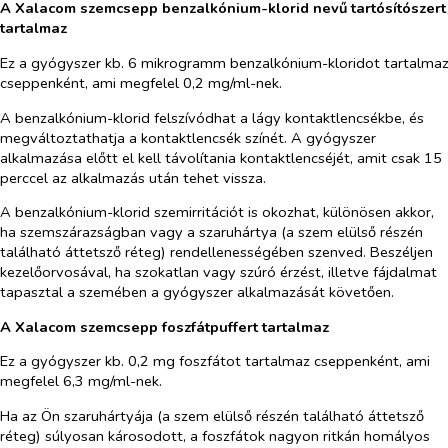
A Xalacom szemcsepp benzalkónium-klorid nevű tartósítószert
tartalmaz
Ez a gyógyszer kb. 6 mikrogramm benzalkónium-kloridot tartalma
cseppenként, ami megfelel 0,2 mg/ml-nek.
A benzalkónium-klorid felszívódhat a lágy kontaktlencsékbe, és
megváltoztathatja a kontaktlencsék színét. A gyógyszer
alkalmazása előtt el kell távolítania kontaktlencséjét, amit csak 15
perccel az alkalmazás után tehet vissza.
A benzalkónium-klorid szemirritációt is okozhat, különösen akkor,
ha szemszárazságban vagy a szaruhártya (a szem elülső részén
található áttetsző réteg) rendellenességében szenved. Beszéljen
kezelőorvosával, ha szokatlan vagy szúró érzést, illetve fájdalmat
tapasztal a szemében a gyógyszer alkalmazását követően.
A Xalacom szemcsepp foszfátpuffert tartalmaz
Ez a gyógyszer kb. 0,2 mg foszfátot tartalmaz cseppenként, ami
megfelel 6,3 mg/ml-nek.
Ha az Ön szaruhártyája (a szem elülső részén található áttetsző
réteg) súlyosan károsodott, a foszfátok nagyon ritkán homályos