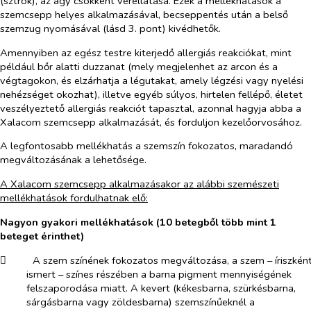
(sztrók), az agy csökkent vérellátása. Ezek a mellékhatások a
szemcsepp helyes alkalmazásával, becseppentés után a belső
szemzug nyomásával (lásd 3. pont) kivédhetők.
Amennyiben az egész testre kiterjedő allergiás reakciókat, mint
például bőr alatti duzzanat (mely megjelenhet az arcon és a
végtagokon, és elzárhatja a légutakat, amely légzési vagy nyelési
nehézséget okozhat), illetve egyéb súlyos, hirtelen fellépő, életet
veszélyeztető allergiás reakciót tapasztal, azonnal hagyja abba a
Xalacom szemcsepp alkalmazását, és forduljon kezelőorvosához.
A legfontosabb mellékhatás a szemszín fokozatos, maradandó
megváltozásának a lehetősége.
A Xalacom szemcsepp alkalmazásakor az alábbi szemészeti
mellékhatások fordulhatnak elő:
Nagyon gyakori mellékhatások (10 betegből több mint 1
beteget érinthet)
​
A szem színének fokozatos megváltozása, a szem – íriszkén
ismert – színes részében a barna pigment mennyiségének
felszaporodása miatt. A kevert (kékesbarna, szürkésbarna,
sárgásbarna vagy zöldesbarna) szemszínűeknél a