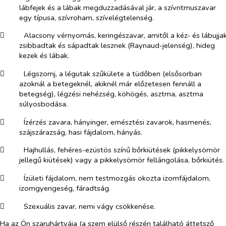
lábfejek és a lábak megduzzadásával jár, a szívritmuszavar
egy típusa, szívroham, szívelégtelenség.
​
Alacsony vérnyomás, keringészavar, amitől a kéz- és lábujja
zsibbadtak és sápadtak lesznek (Raynaud-jelenség), hideg
kezek és lábak.
​
Légszomj, a légutak szűkülete a tüdőben (elsősorban
azoknál a betegeknél, akiknél már előzetesen fennáll a
betegség), légzési nehézség, köhögés, asztma, asztma
súlyosbodása.
​
Ízérzés zavara, hányinger, emésztési zavarok, hasmenés,
szájszárazság, hasi fájdalom, hányás.
​
Hajhullás, fehéres-ezüstös színű bőrkiütések (pikkelysömör
jellegű kiütések) vagy a pikkelysömör fellángolása, bőrkiütés.
​
Ízületi fájdalom, nem testmozgás okozta izomfájdalom,
izomgyengeség, fáradtság.
​
Szexuális zavar, nemi vágy csökkenése.
Ha az Ön szaruhártyája (a szem elülső részén található áttetsző