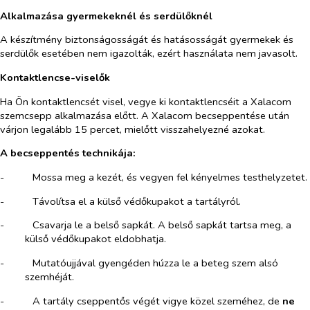
Alkalmazása gyermekeknél és serdülőknél
A készítmény biztonságosságát és hatásosságát gyermekek és
serdülők esetében nem igazolták, ezért használata nem javasolt.
Kontaktlencse-viselők
Ha Ön kontaktlencsét visel, vegye ki kontaktlencséit a Xalacom
szemcsepp alkalmazása előtt. A Xalacom becseppentése után
várjon legalább 15 percet, mielőtt visszahelyezné azokat.
A becseppentés technikája:
-​
Mossa meg a kezét, és vegyen fel kényelmes testhelyzetet.
-​
Távolítsa el a külső védőkupakot a tartályról.
-​
Csavarja le a belső sapkát. A belső sapkát tartsa meg, a
külső védőkupakot eldobhatja.
-​
Mutatóujjával gyengéden húzza le a beteg szem alsó
szemhéját.
-​
A tartály cseppentős végét vigye közel szeméhez, de
ne