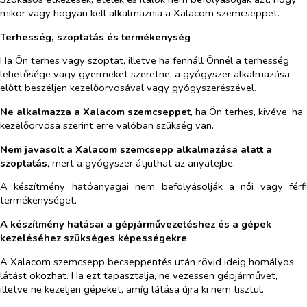
mikor vagy hogyan kell alkalmaznia a Xalacom szemcseppet.
Terhesség, szoptatás és termékenység
Ha Ön terhes vagy szoptat, illetve ha fennáll Önnél a terhesség
lehetősége vagy gyermeket szeretne, a gyógyszer alkalmazása
előtt beszéljen kezelőorvosával vagy gyógyszerészével.
Ne alkalmazza a Xalacom szemcseppet
, ha Ön terhes, kivéve, ha
kezelőorvosa szerint erre valóban szükség van.
Nem javasolt a Xalacom szemcsepp alkalmazása alatt a
szoptatás
, mert a gyógyszer átjuthat az anyatejbe.
A készítmény hatóanyagai nem befolyásolják a női vagy férfi
termékenységet.
A készítmény hatásai a gépjárművezetéshez és a gépek
kezeléséhez szükséges képességekre
A Xalacom szemcsepp becseppentés után rövid ideig homályos
látást okozhat. Ha ezt tapasztalja, ne vezessen gépjárművet,
illetve ne kezeljen gépeket, amíg látása újra ki nem tisztul.