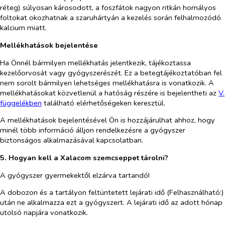
réteg) súlyosan károsodott, a foszfátok nagyon ritkán homályos
foltokat okozhatnak a szaruhártyán a kezelés során felhalmozódó
kalcium miatt.
Mellékhatások bejelentése
Ha Önnél bármilyen mellékhatás jelentkezik, tájékoztassa
kezelőorvosát vagy gyógyszerészét. Ez a betegtájékoztatóban fel
nem sorolt bármilyen lehetséges mellékhatásra is vonatkozik. A
mellékhatásokat közvetlenül a hatóság részére is bejelentheti az
V.
függelékben
található elérhetőségeken keresztül.
A mellékhatások bejelentésével Ön is hozzájárulhat ahhoz, hogy
minél több információ álljon rendelkezésre a gyógyszer
biztonságos alkalmazásával kapcsolatban.
5. Hogyan kell a Xalacom szemcseppet tárolni?
A gyógyszer gyermekektől elzárva tartandó!
A dobozon és a tartályon feltüntetett lejárati idő (Felhasználható:)
után ne alkalmazza ezt a gyógyszert. A lejárati idő az adott hónap
utolsó napjára vonatkozik.