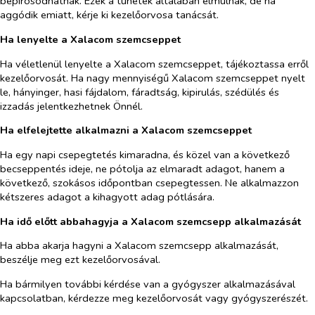
bepirosodhatnak. Ezek a tünetek általában elmúlnak, de ha
aggódik emiatt, kérje ki kezelőorvosa tanácsát.
Ha lenyelte a Xalacom szemcseppet
Ha véletlenül lenyelte a Xalacom szemcseppet, tájékoztassa erről
kezelőorvosát. Ha nagy mennyiségű Xalacom szemcseppet nyelt
le, hányinger, hasi fájdalom, fáradtság, kipirulás, szédülés és
izzadás jelentkezhetnek Önnél.
Ha elfelejtette alkalmazni a Xalacom szemcseppet
Ha egy napi csepegtetés kimaradna, és közel van a következő
becseppentés ideje, ne pótolja az elmaradt adagot, hanem a
következő, szokásos időpontban csepegtessen. Ne alkalmazzon
kétszeres adagot a kihagyott adag pótlására.
Ha idő előtt abbahagyja a Xalacom szemcsepp alkalmazását
Ha abba akarja hagyni a Xalacom szemcsepp alkalmazását,
beszélje meg ezt kezelőorvosával.
Ha bármilyen további kérdése van a gyógyszer alkalmazásával
kapcsolatban, kérdezze meg kezelőorvosát vagy gyógyszerészét.