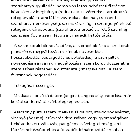
érzés, könnyezés, kipirosodás) szemhéjgyulladás,
szaruhártya-gyulladás, homályos látás, sebészeti filtrációt
követően az ideghártya (retina) alatti, vérereket tartalmazó
réteg leválása, ami látási zavarokat okozhat, csökkent
szaruhártya-érzékenység, szemszárazság, a szemgolyó elüls
rétegének károsodása (szaruhártya-erózió), a felső szemhéj
csüngése (így a szem félig zárt marad), kettős látás.
​
A szem körüli bőr sötétedése, a szempillák és a szem körüli
piheszőrök megváltozása (számuk növekedése,
hosszabbodás, vastagodás és sötétedés), a szempillák
növekedési irányának megváltozása, szem körüli duzzanat, a
szem színes részének a duzzanata (iritisz/uveitisz), a szem
felszínének hegesedése.
​
Fülzúgás, fülcsengés.
​
Mellkasi szorító fájdalom (angina), angina súlyosbodása má
korábban fennálló szívbetegség esetén.
​
Alacsony pulzusszám, mellkasi fájdalom, szívdobogásérzet,
vizenyő (ödéma), szívverés ritmusában vagy gyorsaságában
bekövetkezett változás, pangásos szívelégtelenség, ami
légzési nehézséggel és a folyadék felhalmozódás miatt a