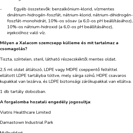
-​
Egyéb összetevők: benzalkónium-klorid, vízmentes
dinátrium-hidrogén-foszfát, nátrium-klorid, nátrium-dihidrogén-
foszfát-monohidrát, 10%-os sósav (a 6,0-os pH beállításához),
10%-os nátrium-hidroxid (a 6,0-os pH beállításához),
injekcióhoz való víz.
Milyen a Xalacom szemcsepp külleme és mit tartalmaz a
csomagolás?
Tiszta, színtelen, steril, látható részecskéktől mentes oldat.
2,5 ml oldat átlátszó, LDPE vagy MDPE cseppentő feltéttel
ellátott LDPE tartályba töltve, mely sárga színű, HDPE csavaros
kupakkal van lezárva, és LDPE biztonsági zárókupakkal van ellátva.
1 db tartály dobozban.
A forgalomba hozatali engedély jogosultja
:
Viatris Healthcare Limited
Damastown Industrial Park
Mulhuddart,