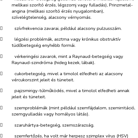
mellkasi szorító érzés, légszomj vagy fulladás), Prinzmetal-
angina (mellkasi szorító érzés nyugalomban),
szívelégtelenség, alacsony vérnyomás.
​
szívfrekvencia zavarai, például alacsony pulzusszám.
​
légzési problémák, asztma vagy krónikus obstruktív
tüdőbetegség enyhébb formái.
​
vérkeringési zavarok, mint a Raynaud-betegség vagy
Raynaud-szindróma (hideg kezek, lábak).
​
cukorbetegség, mivel a timolol elfedheti az alacsony
vércukorszint jeleit és tüneteit.
​
pajzsmirigy-túlműködés, mivel a timolol elfedheti annak
jeleit és tüneteit.
​
szemproblémák (mint például szemfájdalom, szemirritáció,
szemgyulladás vagy homályos látás).
​
szaruhártya-betegség, szemszárazság.
​
szemfertőzés, ha volt már herpesz szimplex vírus (HSV)