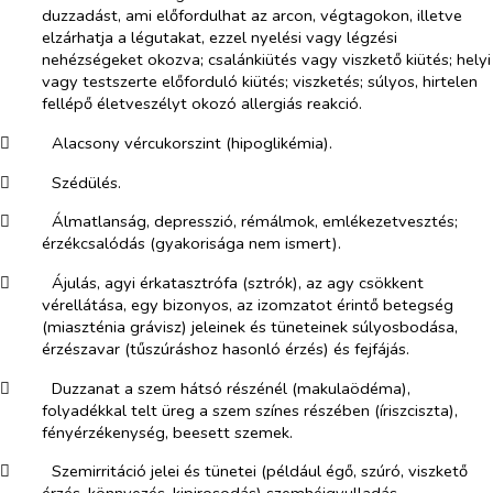
duzzadást, ami előfordulhat az arcon, végtagokon, illetve
elzárhatja a légutakat, ezzel nyelési vagy légzési
nehézségeket okozva; csalánkiütés vagy viszkető kiütés; helyi
vagy testszerte előforduló kiütés; viszketés; súlyos, hirtelen
fellépő életveszélyt okozó allergiás reakció.
​
Alacsony vércukorszint (hipoglikémia).
​
Szédülés.
​
Álmatlanság, depresszió, rémálmok, emlékezetvesztés;
érzékcsalódás (gyakorisága nem ismert).
​
Ájulás, agyi érkatasztrófa (sztrók), az agy csökkent
vérellátása, egy bizonyos, az izomzatot érintő betegség
(miaszténia grávisz) jeleinek és tüneteinek súlyosbodása,
érzészavar (tűszúráshoz hasonló érzés) és fejfájás.
​
Duzzanat a szem hátsó részénél (makulaödéma),
folyadékkal telt üreg a szem színes részében (íriszciszta),
fényérzékenység, beesett szemek.
​
Szemirritáció jelei és tünetei (például égő, szúró, viszkető