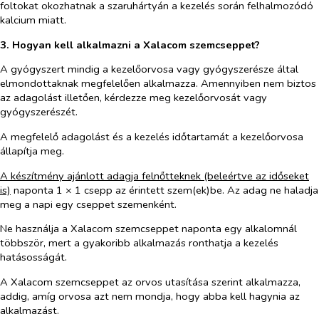
foltokat okozhatnak a szaruhártyán a kezelés során felhalmozódó
kalcium miatt.
3. Hogyan kell alkalmazni a Xalacom szemcseppet?
A gyógyszert mindig a kezelőorvosa vagy gyógyszerésze által
elmondottaknak megfelelően alkalmazza. Amennyiben nem biztos
az adagolást illetően, kérdezze meg kezelőorvosát vagy
gyógyszerészét.
A megfelelő adagolást és a kezelés időtartamát a kezelőorvosa
állapítja meg.
A készítmény ajánlott adagja felnőtteknek (beleértve az időseket
is)
naponta 1 × 1 csepp az érintett szem(ek)be. Az adag ne haladja
meg a napi egy cseppet szemenként.
Ne használja a Xalacom szemcseppet naponta egy alkalomnál
többször, mert a gyakoribb alkalmazás ronthatja a kezelés
hatásosságát.
A Xalacom szemcseppet az orvos utasítása szerint alkalmazza,
addig, amíg orvosa azt nem mondja, hogy abba kell hagynia az
alkalmazást.