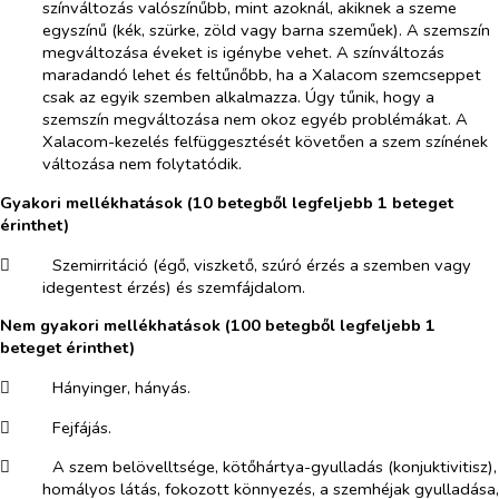
színváltozás valószínűbb, mint azoknál, akiknek a szeme
egyszínű (kék, szürke, zöld vagy barna szeműek). A szemszín
megváltozása éveket is igénybe vehet. A színváltozás
maradandó lehet és feltűnőbb, ha a Xalacom szemcseppet
csak az egyik szemben alkalmazza. Úgy tűnik, hogy a
szemszín megváltozása nem okoz egyéb problémákat. A
Xalacom-kezelés felfüggesztését követően a szem színének
változása nem folytatódik.
Gyakori mellékhatások (10 betegből legfeljebb 1 beteget
érinthet)
​
Szemirritáció (égő, viszkető, szúró érzés a szemben vagy
idegentest érzés) és szemfájdalom.
Nem gyakori mellékhatások (100 betegből legfeljebb 1
beteget érinthet)
​
Hányinger, hányás.
​
Fejfájás.
​
A szem belövelltsége, kötőhártya-gyulladás (konjuktivitisz),
homályos látás, fokozott könnyezés, a szemhéjak gyulladása,