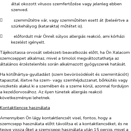
által okozott vírusos szemfertőzése vagy jelenleg ebben
szenved.
​
szemműtétre vár, vagy szemműtéten esett át (beleértve a
szürkehályog (katarakta) műtétet is).
​
előfordult már Önnél súlyos allergiás reakció, ami kórházi
kezelést igényelt.
Tájékoztassa orvosát sebészeti beavatkozás előtt, ha Ön
Xalacom
szemcseppet alkalmaz, mivel a timolol megváltoztathatja az
általános érzéstelenítés során alkalmazott gyógyszerek hatását.
Ha kötőhártya-gyulladást (szem bevörösödését és szemirritációt)
tapasztal, illetve ha szem- vagy szemhéjduzzanat, bőrkiütés vagy
viszketés alakul ki a szemében és a szeme körül, azonnal forduljon
a kezelőorvosához. Az ilyen tünetek allergiás reakció
következményei lehetnek.
Kontaktlencse használata
Amennyiben Ön lágy kontaktlencsét visel, fontos, hogy a
szemcsepp használata előtt távolítsa el a kontaktlencséket, és ne
tegye vissza őket a szemcsepp használata után 15 percig, mivel a