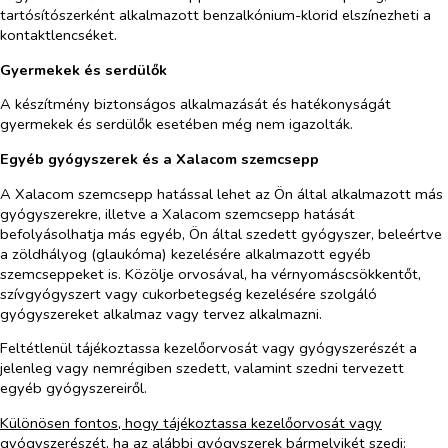
tartósítószerként alkalmazott benzalkónium-klorid elszínezheti a
kontaktlencséket.
Gyermekek és serdülők
A készítmény biztonságos alkalmazását és hatékonyságát
gyermekek és serdülők esetében még nem igazolták.
Egyéb gyógyszerek és a Xalacom szemcsepp
A Xalacom szemcsepp hatással lehet az Ön által alkalmazott más
gyógyszerekre, illetve a Xalacom szemcsepp hatását
befolyásolhatja más egyéb, Ön által szedett gyógyszer, beleértve
a zöldhályog (glaukóma) kezelésére alkalmazott egyéb
szemcseppeket is. Közölje orvosával, ha vérnyomáscsökkentőt,
szívgyógyszert vagy cukorbetegség kezelésére szolgáló
gyógyszereket alkalmaz vagy tervez alkalmazni.
Feltétlenül tájékoztassa kezelőorvosát vagy gyógyszerészét a
jelenleg vagy nemrégiben szedett, valamint szedni tervezett
egyéb gyógyszereiről.
Különösen fontos, hogy tájékoztassa kezelőorvosát vagy
gyógyszerészét, ha az alábbi gyógyszerek bármelyikét szedi: