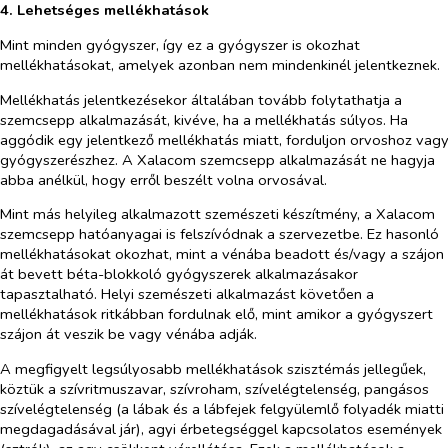
4. Lehetséges mellékhatások
Mint minden gyógyszer, így ez a gyógyszer is okozhat
mellékhatásokat, amelyek azonban nem mindenkinél jelentkeznek.
Mellékhatás jelentkezésekor általában tovább folytathatja a
szemcsepp alkalmazását, kivéve, ha a mellékhatás súlyos. Ha
aggódik egy jelentkező mellékhatás miatt, forduljon orvoshoz vag
gyógyszerészhez. A Xalacom szemcsepp alkalmazását ne hagyja
abba anélkül, hogy erről beszélt volna orvosával.
Mint más helyileg alkalmazott szemészeti készítmény, a Xalacom
szemcsepp hatóanyagai is felszívódnak a szervezetbe. Ez hasonló
mellékhatásokat okozhat, mint a vénába beadott és/vagy a szájon
át bevett béta-blokkoló gyógyszerek alkalmazásakor
tapasztalható. Helyi szemészeti alkalmazást követően a
mellékhatások ritkábban fordulnak elő, mint amikor a gyógyszert
szájon át veszik be vagy vénába adják.
A megfigyelt legsúlyosabb mellékhatások szisztémás jellegűek,
köztük a szívritmuszavar, szívroham, szívelégtelenség, pangásos
szívelégtelenség (a lábak és a lábfejek felgyülemlő folyadék miatti
megdagadásával jár), agyi érbetegséggel kapcsolatos események