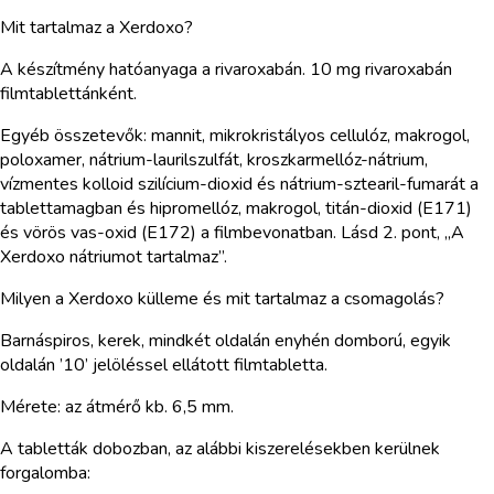
Mit tartalmaz a Xerdoxo?
A készítmény hatóanyaga a rivaroxabán. 10 mg rivaroxabán
filmtablettánként.
Egyéb összetevők: mannit, mikrokristályos cellulóz, makrogol,
poloxamer, nátrium-laurilszulfát, kroszkarmellóz-nátrium,
vízmentes kolloid szilícium-dioxid és nátrium-sztearil-fumarát a
tablettamagban és hipromellóz, makrogol, titán-dioxid (E171)
és vörös vas-oxid (E172) a filmbevonatban. Lásd 2. pont, „A
Xerdoxo nátriumot tartalmaz”.
Milyen a Xerdoxo külleme és mit tartalmaz a csomagolás?
Barnáspiros, kerek, mindkét oldalán enyhén domború, egyik
oldalán ’10’ jelöléssel ellátott filmtabletta.
Mérete: az átmérő kb. 6,5 mm.
A tabletták dobozban, az alábbi kiszerelésekben kerülnek
forgalomba: