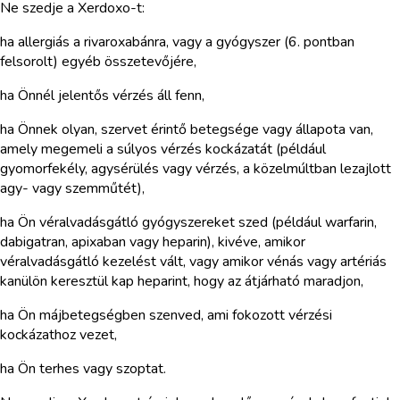
Ne szedje a Xerdoxo-t:
ha allergiás a rivaroxabánra, vagy a gyógyszer (6. pontban
felsorolt) egyéb összetevőjére,
ha Önnél jelentős vérzés áll fenn,
ha Önnek olyan, szervet érintő betegsége vagy állapota van,
amely megemeli a súlyos vérzés kockázatát (például
gyomorfekély, agysérülés vagy vérzés, a közelmúltban lezajlott
agy- vagy szemműtét),
ha Ön véralvadásgátló gyógyszereket szed (például warfarin,
dabigatran, apixaban vagy heparin), kivéve, amikor
véralvadásgátló kezelést vált, vagy amikor vénás vagy artériás
kanülön keresztül kap heparint, hogy az átjárható maradjon,
ha Ön májbetegségben szenved, ami fokozott vérzési
kockázathoz vezet,
ha Ön terhes vagy szoptat.