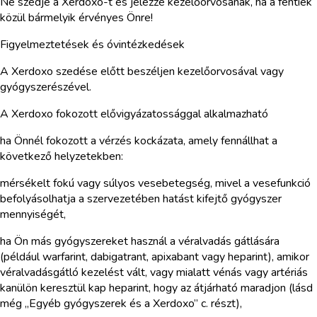
Ne szedje a Xerdoxo-t és jelezze kezelőorvosának, ha a fentiek
közül bármelyik érvényes Önre!
Figyelmeztetések és óvintézkedések
A Xerdoxo szedése előtt beszéljen kezelőorvosával vagy
gyógyszerészével.
A Xerdoxo fokozott elővigyázatossággal alkalmazható
ha Önnél fokozott a vérzés kockázata, amely fennállhat a
következő helyzetekben:
mérsékelt fokú vagy súlyos vesebetegség, mivel a vesefunkció
befolyásolhatja a szervezetében hatást kifejtő gyógyszer
mennyiségét,
ha Ön más gyógyszereket használ a véralvadás gátlására
(például warfarint, dabigatrant, apixabant vagy heparint), amikor
véralvadásgátló kezelést vált, vagy mialatt vénás vagy artériás
kanülön keresztül kap heparint, hogy az átjárható maradjon (lásd
még „Egyéb gyógyszerek és a Xerdoxo” c. részt),