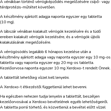
A vénákban történő vérrögképződés megelőzésére csípő- vagy
térdprotézis-műtétet követően.
A készítmény ajánlott adagja naponta egyszer egy tabletta
(10 mg).
A lábszár vénáiban kialakult vérrögök kezelésére és a tüdő
ereiben kialakult vérrögök kezelésére, és a vérrögök újbóli
kialakulásának megelőzésére.
A vérrögösödés legalább 6 hónapos kezelése után a
készítmény ajánlott adagja vagy naponta egyszer egy 10 mg-os
tabletta vagy naponta egyszer egy 20 mg-os tabletta.
Kezelőorvosa naponta egyszer 10 mg Xerdoxo-t rendelt Önnek.
A tablettát lehetőleg vízzel kell lenyelni.
A Xerdoxo-t étkezéstől függetlenül lehet bevenni.
Ha egészben nehezen tudja lenyelni a tablettát, beszéljen
kezelőorvosával a Xerdoxo bevételének egyéb lehetőségeiről.
A tabletta porrá törhető, és közvetlenül a bevétel előtt vízzel