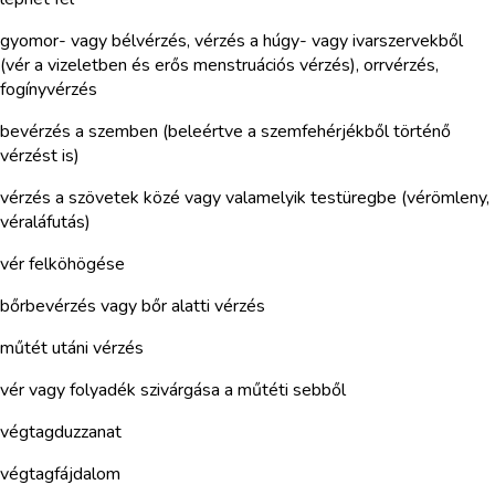
gyomor- vagy bélvérzés, vérzés a húgy- vagy ivarszervekből
(vér a vizeletben és erős menstruációs vérzés), orrvérzés,
fogínyvérzés
bevérzés a szemben (beleértve a szemfehérjékből történő
vérzést is)
vérzés a szövetek közé vagy valamelyik testüregbe (vérömleny,
véraláfutás)
vér felköhögése
bőrbevérzés vagy bőr alatti vérzés
műtét utáni vérzés
vér vagy folyadék szivárgása a műtéti sebből
végtagduzzanat
végtagfájdalom