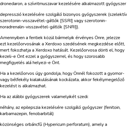
dronedaron, a szívritmuszavar kezelésére alkalmazott gyógyszer
depresszió kezelésére szolgáló bizonyos gyógyszerek (szelektív
szerotonin-visszavétel-gátlók [SSRI] vagy szerotonin-
noradrenalin-visszavétel-gátlók [SNRI]).
Amennyiben a fentiek közül bármelyik érvényes Önre, jelezze
ezt kezelőorvosának a Xerdoxo szedésének megkezdése előtt,
mert fokozhatja a Xerdoxo hatását. Kezelőorvosa dönti el, hogy
kezeli-e Önt ezzel a gyógyszerrel, és hogy szorosabb
megfigyelés alá helyezi-e Önt.
Ha a kezelőorvos úgy gondolja, hogy Önnél fokozott a gyomor-
vagy bélfekély kialakulásának kockázata, akkor fekélymegelőző
kezelést is alkalmazhat.
Ha az alábbi gyógyszerek valamelyikét szedi:
néhány, az epilepszia kezelésére szolgáló gyógyszer (fenitoin,
karbamazepin, fenobarbitál)
közönséges orbáncfű (Hypericum perforatum), amely a