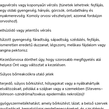
agyvérzés vagy koponyaűri vérzés (tünetek lehetnek: fejfájás,
egy oldali gyengeség, hányás, görcsök, öntudathiány és
nyakmerevség. Komoly orvosi vészhelyzet, azonnal forduljon
orvoshoz!).
elhúzódó vagy jelentős vérzés
túlzott gyengeség, fáradtság, sápadtság, szédülés, fejfájás,
ismeretlen eredetű duzzanat, légszomj, mellkasi fájdalom vagy
angina pektorisz.
Kezelőorvosa dönthet úgy, hogy szorosabb megfigyelés alá
helyezi Önt vagy változtat a kezelésen.
Súlyos bőrreakciókra utaló jelek
terjedő, súlyos bőrkiütést, hólyagokat vagy a nyálkahártyák
elváltozásait, például a szájban vagy a szemekben (Stevens–
Johnson-szindróma/toxikus epidermális nekrolízis)!
gyógyszermellékhatást, amely bőrkiütést, lázat, a belső szervek
gyulladásait, hematológiai rendellenességeket, és szisztémás