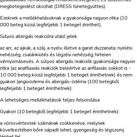
megbetegedést okozhat (DRESS tünetegyüttes).
Ezeknek a mellékhatásoknak a gyakorisága nagyon ritka (10
000 beteg közül legfeljebb 1 beteget érinthet).
Súlyos allergiás reakcióra utaló jelek
az arc, az ajkak, a száj, a nyelv, illetve a garat duzzanata; nyelési
nehézség; csalánkiütés és légzési nehézség; hirtelen
vérnyomásesés. A súlyos allergiás reakciók gyakorisága nagyon
ritka (az anafilaxiás reakciók beleértve az anfilaxiás sokkot is -
10 000 beteg közül legfeljebb 1 beteget érinthetnek) és nem
gyakori (angioödema és allergiás-ödéma (100 betegből
legfeljebb 1 beteget érinthetnek).
A lehetséges mellékhatások teljes felsorolása
Gyakori (10 betegből legfeljebb 1 beteget érinthetnek):
a vörösvértestek számának csökkenése, melynek
következtében bőre sápadt lehet, gyengeség és légszomj
léphet fel