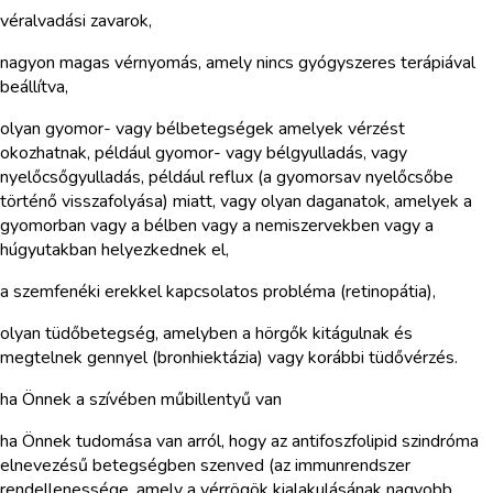
véralvadási zavarok,
nagyon magas vérnyomás, amely nincs gyógyszeres terápiával
beállítva,
olyan gyomor- vagy bélbetegségek amelyek vérzést
okozhatnak, például gyomor- vagy bélgyulladás, vagy
nyelőcsőgyulladás, például reflux (a gyomorsav nyelőcsőbe
történő visszafolyása) miatt, vagy olyan daganatok, amelyek a
gyomorban vagy a bélben vagy a nemiszervekben vagy a
húgyutakban helyezkednek el,
a szemfenéki erekkel kapcsolatos probléma (retinopátia),
olyan tüdőbetegség, amelyben a hörgők kitágulnak és
megtelnek gennyel (bronhiektázia) vagy korábbi tüdővérzés.
ha Önnek a szívében műbillentyű van
ha Önnek tudomása van arról, hogy az antifoszfolipid szindróma
elnevezésű betegségben szenved (az immunrendszer
rendellenessége, amely a vérrögök kialakulásának nagyobb