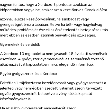
nagyon fontos, hogy a Xerdoxo-t pontosan azokban az
időpontokban vegye be, amikor azt a kezelőorvos Önnek előírta.
azonnal jelezze kezelőorvosának, ha zsibbadást vagy
gyengeséget érez a lábában, illetve ha bél- vagy húgyhólyag
működési problémáját észleli az érzéstelenítés befejezése után,
mert ebben az esetben azonnali beavatkozás szükséges.
Gyermekek és serdülők
A Xerdoxo 10 mg tabletta nem javasolt 18 év alatti személyek
esetében. A gyógyszer gyermekeknél és serdülőknél történő
alkalmazásával kapcsolatban nincs elegendő információ.
Egyéb gyógyszerek és a Xerdoxo
Feltétlenül tájékoztassa kezelőorvosát vagy gyógyszerészét a
jelenleg vagy nemrégiben szedett, valamint szedni tervezett
egyéb gyógyszereiről, beleértve a vény nélkül kapható
készítményeket is.
Ha az alábbi gyógyszerek valamelyikét szedi: