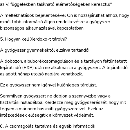
az V. függelékben található elérhetőségeken keresztül*.
A mellékhatások bejelentésével Ön is hozzájárulhat ahhoz, hogy
minél több információ álljon rendelkezésre a gyógyszer
biztonságos alkalmazásával kapcsolatban.
5. Hogyan kell Xerdoxo-t tárolni?
A gyógyszer gyermekektől elzárva tartandó!
A dobozon, a buborékcsomagoláson és a tartályon feltüntetett
lejárati idő (EXP) után ne alkalmazza a gyógyszert. A lejárati idő
az adott hónap utolsó napjára vonatkozik.
Ez a gyógyszer nem igényel különleges tárolást.
Semmilyen gyógyszert ne dobjon a szennyvízbe vagy a
háztartási hulladékba. Kérdezze meg gyógyszerészét, hogy mit
tegyen a már nem használt gyógyszereivel. Ezek az
intézkedések elősegítik a környezet védelmét.
6. A csomagolás tartalma és egyéb információk