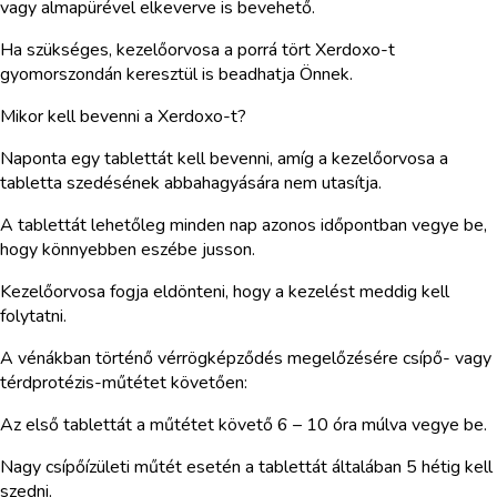
vagy almapürével elkeverve is bevehető.
Ha szükséges, kezelőorvosa a porrá tört Xerdoxo-t
gyomorszondán keresztül is beadhatja Önnek.
Mikor kell bevenni a Xerdoxo-t?
Naponta egy tablettát kell bevenni, amíg a kezelőorvosa a
tabletta szedésének abbahagyására nem utasítja.
A tablettát lehetőleg minden nap azonos időpontban vegye be,
hogy könnyebben eszébe jusson.
Kezelőorvosa fogja eldönteni, hogy a kezelést meddig kell
folytatni.
A vénákban történő vérrögképződés megelőzésére csípő- vagy
térdprotézis-műtétet követően:
Az első tablettát a műtétet követő 6 – 10 óra múlva vegye be.
Nagy csípőízületi műtét esetén a tablettát általában 5 hétig kell
szedni.