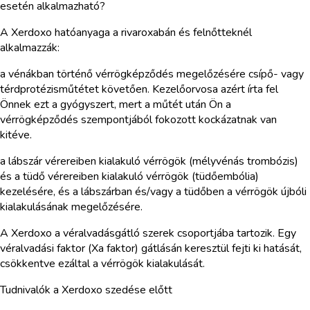
esetén alkalmazható?
A Xerdoxo hatóanyaga a rivaroxabán és felnőtteknél
alkalmazzák:
a vénákban történő vérrögképződés megelőzésére csípő- vagy
térdprotézisműtétet követően. Kezelőorvosa azért írta fel
Önnek ezt a gyógyszert, mert a műtét után Ön a
vérrögképződés szempontjából fokozott kockázatnak van
kitéve.
a lábszár vérereiben kialakuló vérrögök (mélyvénás trombózis)
és a tüdő vérereiben kialakuló vérrögök (tüdőembólia)
kezelésére, és a lábszárban és/vagy a tüdőben a vérrögök újbóli
kialakulásának megelőzésére.
A Xerdoxo a véralvadásgátló szerek csoportjába tartozik. Egy
véralvadási faktor (Xa faktor) gátlásán keresztül fejti ki hatását,
csökkentve ezáltal a vérrögök kialakulását.
Tudnivalók a Xerdoxo szedése előtt