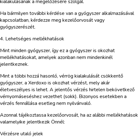
kialakulásának a megelőzésére szolgál.
Ha bármilyen további kérdése van a gyógyszer alkalmazásával
kapcsolatban, kérdezze meg kezelőorvosát vagy
gyógyszerészét.
4. Lehetséges mellékhatások
Mint minden gyógyszer, így ez a gyógyszer is okozhat
mellékhatásokat, amelyek azonban nem mindenkinél
jelentkeznek.
Mint a többi hozzá hasonló, vérrög kialakulását csökkentő
gyógyszer, a Xerdoxo is okozhat vérzést, mely akár
életveszélyes is lehet. A jelentős vérzés hirtelen bekövetkező
vérnyomáseséshez vezethet (sokk). Bizonyos esetekben a
vérzés fennállása esetleg nem nyilvánvaló.
Azonnal tájékoztassa kezelőorvosát, ha az alábbi mellékhatások
valamelyike jelentkezik Önnél:
Vérzésre utaló jelek