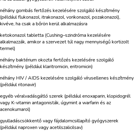
néhány gombás fertőzés kezelésére szolgáló készítmény
(például flukonazol, itrakonazol, vorikonazol, pozakonazol),
kivéve, ha csak a bőrön kerül alkalmazásra
ketokonazol tabletta (Cushing–szindróma kezelésére
alkalmazzák, amikor a szervezet túl nagy mennyiségű kortizolt
termel)
néhány baktérium okozta fertőzés kezelésére szolgáló
készítmény (például klaritromicin, eritromicin)
néhány HIV / AIDS kezelésére szolgáló vírusellenes készítmény
(például ritonavir)
egyéb véralvadásgátló szerek (például enoxaparin, klopidogrél
vagy K-vitamin antagonisták, úgymint a warfarin és az
acenokumarol)
gyulladáscsökkentő vagy fájdalomcsillapító gyógyszerek
(például naproxen vagy acetilszalicilsav)