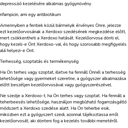
depresszió kezelésére alkalmas gyógynövény
rifampicin, ami egy antibiotikum
Amennyiben a fentiek közül bármelyik érvényes Önre, jelezze
ezt kezelőorvosának a Xerdoxo szedésének megkezdése előtt,
mert csökkentheti a Xerdoxo hatását. Kezelőorvosa dönti el,
hogy kezeli-e Önt Xerdoxo-val, és hogy szorosabb megfigyelés
alá helyezi-e Önt.
Terhesség, szoptatás és termékenység
Ha Ön terhes vagy szoptat, illetve ha fennáll Önnél a terhesség
lehetősége vagy gyermeket szeretne, a gyógyszer alkalmazása
előtt beszéljen kezelőorvosával vagy gyógyszerészével.
Ne szedje a Xerdoxo-t, ha Ön terhes vagy szoptat. Ha fennáll a
teherbeesés lehetősége, használjon megbízható fogamzásgátló
módszert a Xerdoxo szedése alatt. Ha Ön teherbe esik,
miközben ezt a gyógyszert szedi, azonnal tájékoztassa erről
kezelőorvosát, aki dönteni fog a kezelés további menetéről.