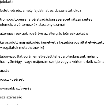
jeleket)
ízületi vérzés, amely fájdalmat és duzzanatot okoz
trombocitopénia (a véralvadásban szerepet játszó sejtes
elemek, a vérlemezkék alacsony száma)
allergiás reakciók, ideértve az allergiás bőrreakciókat is
károsodott májműködés (amelyet a kezelőorvos által elvégzett
vizsgálatok mutathatnak ki)
laborvizsgálat során emelkedett lehet a bilirubinszint, néhány
hasnyálmirigy- vagy májenzim szintje vagy a vérlemezkék száma
ájulás
rossz közérzet
gyorsabb szívverés
szájszárazság