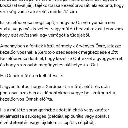
kockázatával jár), tájékoztassa kezelőorvosát, aki eldönti, hogy
szükség van-e a kezelés módosítására.
ha kezelőorvosa megállapítja, hogy az Ön vérnyomása nem
stabil, vagy más kezelést vagy műtéti beavatkozást terveznek,
hogy eltávolítsanak egy vérrögöt a tüdejéből.
Amennyiben a fentiek közül bármelyik érvényes Önre, jelezze
kezelőorvosának a Xerdoxo szedésének megkezdése előtt.
Kezelőorvosa dönti el, hogy kezeli-e Önt ezzel a gyógyszerrel,
és hogy szorosabb megfigyelés alá helyezi-e Önt.
Ha Önnek műtéten kell átesnie:
Nagyon fontos, hogy a Xerdoxo-t a műtét előtt és után
pontosan azokban az időpontokban vegye be, amikor azt a
kezelőorvos Önnek előírta.
Ha a műtéte során gerincbe adott injekció vagy katéter
alkalmazása szükséges (például epidurális vagy spinális
érzéstelenítés vagy fájdalomcsillapítás céljából):