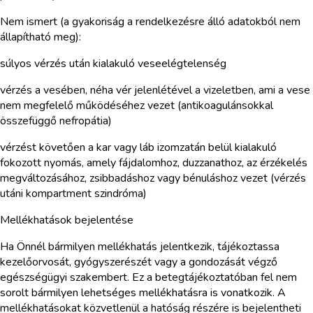
Nem ismert (a gyakoriság a rendelkezésre álló adatokból nem
állapítható meg):
súlyos vérzés után kialakuló veseelégtelenség
vérzés a vesében, néha vér jelenlétével a vizeletben, ami a vese
nem megfelelő működéséhez vezet (antikoagulánsokkal
összefüggő nefropátia)
vérzést követően a kar vagy láb izomzatán belül kialakuló
fokozott nyomás, amely fájdalomhoz, duzzanathoz, az érzékelés
megváltozásához, zsibbadáshoz vagy bénuláshoz vezet (vérzés
utáni kompartment szindróma)
Mellékhatások bejelentése
Ha Önnél bármilyen mellékhatás jelentkezik, tájékoztassa
kezelőorvosát, gyógyszerészét vagy a gondozását végző
egészségügyi szakembert. Ez a betegtájékoztatóban fel nem
sorolt bármilyen lehetséges mellékhatásra is vonatkozik. A
mellékhatásokat közvetlenül a hatóság részére is bejelentheti