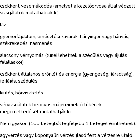
csökkent veseműködés (amelyet a kezelőorvosa által végzett
vizsgálatok mutathatnak ki)
láz
gyomorfájdalom, emésztési zavarok, hányinger vagy hányás,
székrekedés, hasmenés
alacsony vérnyomás (tünei lehetnek a szédülés vagy ájulás
felálláskor)
csökkent általános erőnlét és energia (gyengeség, fáradtság),
fejfájás, szédülés
kiütés, bőrviszketés
vérvizsgálatok bizonyos májenzimek értékének
megemelkedését mutathatják ki
Nem gyakori (100 betegből legfeljebb 1 beteget érinthetnek):
agyvérzés vagy koponyaűri vérzés (lásd fent a vérzésre utaló