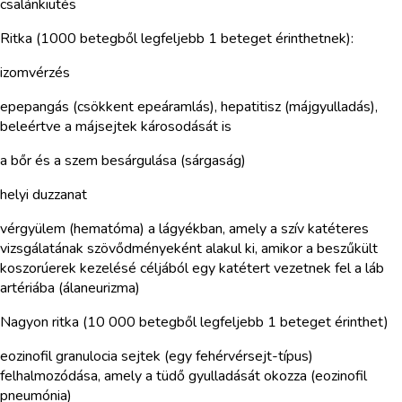
csalánkiütés
Ritka (1000 betegből legfeljebb 1 beteget érinthetnek):
izomvérzés
epepangás (csökkent epeáramlás), hepatitisz (májgyulladás),
beleértve a májsejtek károsodását is
a bőr és a szem besárgulása (sárgaság)
helyi duzzanat
vérgyülem (hematóma) a lágyékban, amely a szív katéteres
vizsgálatának szövődményeként alakul ki, amikor a beszűkült
koszorúerek kezelésé céljából egy katétert vezetnek fel a láb
artériába (álaneurizma)
Nagyon ritka (10 000 betegből legfeljebb 1 beteget érinthet)
eozinofil granulocia sejtek (egy fehérvérsejt-típus)
felhalmozódása, amely a tüdő gyulladását okozza (eozinofil
pneumónia)