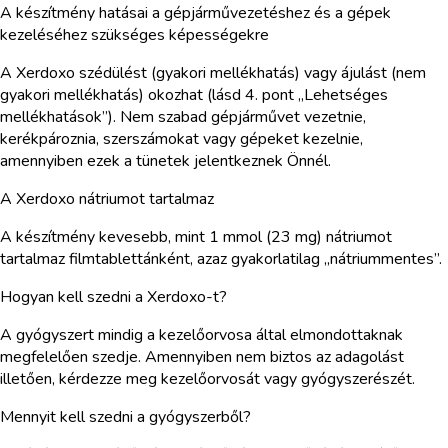
A készítmény hatásai a gépjárművezetéshez és a gépek
kezeléséhez szükséges képességekre
A Xerdoxo szédülést (gyakori mellékhatás) vagy ájulást (nem
gyakori mellékhatás) okozhat (lásd 4. pont „Lehetséges
mellékhatások”). Nem szabad gépjárművet vezetnie,
kerékpároznia, szerszámokat vagy gépeket kezelnie,
amennyiben ezek a tünetek jelentkeznek Önnél.
A Xerdoxo nátriumot tartalmaz
A készítmény kevesebb, mint 1 mmol (23 mg) nátriumot
tartalmaz filmtablettánként, azaz gyakorlatilag „nátriummentes”.
Hogyan kell szedni a Xerdoxo-t?
A gyógyszert mindig a kezelőorvosa által elmondottaknak
megfelelően szedje. Amennyiben nem biztos az adagolást
illetően, kérdezze meg kezelőorvosát vagy gyógyszerészét.
Mennyit kell szedni a gyógyszerből?