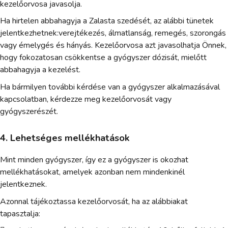
kezelőorvosa javasolja.
Ha hirtelen abbahagyja a Zalasta szedését, az alábbi tünetek
jelentkezhetnek:verejtékezés, álmatlanság, remegés, szorongás
vagy émelygés és hányás. Kezelőorvosa azt javasolhatja Önnek,
hogy fokozatosan csökkentse a gyógyszer dózisát, mielőtt
abbahagyja a kezelést.
Ha bármilyen további kérdése van a gyógyszer alkalmazásával
kapcsolatban, kérdezze meg kezelőorvosát vagy
gyógyszerészét.
4. Lehetséges mellékhatások
Mint minden gyógyszer, így ez a gyógyszer is okozhat
mellékhatásokat, amelyek azonban nem mindenkinél
jelentkeznek.
Azonnal tájékoztassa kezelőorvosát, ha az alábbiakat
tapasztalja: