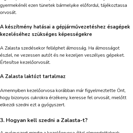
gyermekénél ezen tünetek bármelyike előfordul, tájékoztassa
orvosát.
A készítmény hatásai a gépjárművezetéshez ésagépek
kezeléséhez szükséges képességekre
A Zalasta szedésekor felléphet álmosság. Ha álmosságot
észlel, ne vezessen autót és ne kezeljen veszélyes gépeket.
Értesítse kezelőorvosát.
A Zalasta laktózt tartalmaz
Amennyiben kezelőorvosa korábban már figyelmeztette Önt,
hogy bizonyos cukrokra érzékeny, keresse fel orvosát, mielőtt
elkezdi szedni ezt a gyógyszert.
3. Hogyan kell szedni a Zalasta-t?
A gyógyszert mindig a kezelőorvosa által elmondottaknak