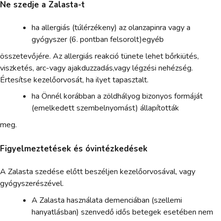
Ne szedje a Zalasta-t
ha allergiás (túlérzékeny) az olanzapinra vagy a
gyógyszer (6. pontban felsorolt)egyéb
összetevőjére. Az allergiás reakció tünete lehet bőrkiütés,
viszketés, arc-vagy ajakduzzadás,vagy légzési nehézség.
Értesítse kezelőorvosát, ha ilyet tapasztalt.
ha Önnél korábban a zöldhályog bizonyos formáját
(emelkedett szembelnyomást) állapították
meg.
Figyelmeztetések és óvintézkedések
A Zalasta szedése előtt beszéljen kezelőorvosával, vagy
gyógyszerészével.
A Zalasta használata demenciában (szellemi
hanyatlásban) szenvedő idős betegek esetében nem