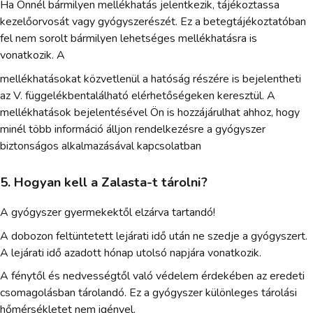
Ha Önnél bármilyen mellékhatás jelentkezik, tájékoztassa
kezelőorvosát vagy gyógyszerészét. Ez a betegtájékoztatóban
fel nem sorolt bármilyen lehetséges mellékhatásra is
vonatkozik. A
mellékhatásokat közvetlenül a hatóság részére is bejelentheti
az V. függelékbentalálható elérhetőségeken keresztül. A
mellékhatások bejelentésével Ön is hozzájárulhat ahhoz, hogy
minél több információ álljon rendelkezésre a gyógyszer
biztonságos alkalmazásával kapcsolatban
5. Hogyan kell a Zalasta-t tárolni?
A gyógyszer gyermekektől elzárva tartandó!
A dobozon feltüntetett lejárati idő után ne szedje a gyógyszert.
A lejárati idő azadott hónap utolsó napjára vonatkozik.
A fénytől és nedvességtől való védelem érdekében az eredeti
csomagolásban tárolandó. Ez a gyógyszer különleges tárolási
hőmérsékletet nem igényel.