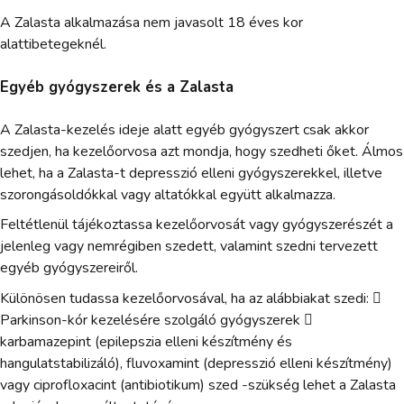
A Zalasta alkalmazása nem javasolt 18 éves kor
alattibetegeknél.
Egyéb gyógyszerek és a Zalasta
A Zalasta-kezelés ideje alatt egyéb gyógyszert csak akkor
szedjen, ha kezelőorvosa azt mondja, hogy szedheti őket. Álmos
lehet, ha a Zalasta-t depresszió elleni gyógyszerekkel, illetve
szorongásoldókkal vagy altatókkal együtt alkalmazza.
Feltétlenül tájékoztassa kezelőorvosát vagy gyógyszerészét a
jelenleg vagy nemrégiben szedett, valamint szedni tervezett
egyéb gyógyszereiről.
Különösen tudassa kezelőorvosával, ha az alábbiakat szedi: 
Parkinson-kór kezelésére szolgáló gyógyszerek 
karbamazepint (epilepszia elleni készítmény és
hangulatstabilizáló), fluvoxamint (depresszió elleni készítmény)
vagy ciprofloxacint (antibiotikum) szed -szükség lehet a Zalasta