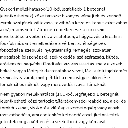
Gyakori mellékhatások(10-ből legfeljebb 1 betegnél
jelentkezhetnek) közé tartozik: bizonyos vérsejtek és keringő
zsírok szintjének változásai,továbbá a kezelés korai szakaszában
a májenzimszintek átmeneti emelkedése, a cukorszint
növekedése a vérben és a vizeletben, a húgysavés a kreatinin-
foszfokinázszint emelkedése a vérben, az éhségérzés
fokozódása, szédülés, nyugtalanság, remegés, szokatlan
mozgások (diszkinéziák), székrekedés, szájszárazság, kiütés,
erőtlenség, nagyfokú fáradtság, víz-visszatartás, mely a kezek,
bokák vagy a lábfejek duzzanatához vezet, láz, ízületi fájdalomés
szexuális zavarok, mint például a nemi vágy csökkenése
férfiaknál és nőknél, vagy merevedési zavar férfiaknál.
Nem gyakori mellékhatások(100-ból legfeljebb 1 betegnél
jelentkezhet) közé tartozik: túlérzékenységi reakció (pl. ajak- és
torokduzzanat, viszketés, kiütés); cukorbetegség vagy annak
rosszabbodása, ami esetenkén ketoacidózissal (ketontestek
jelentek meg a vérben és a vizeletben) vagy kómával