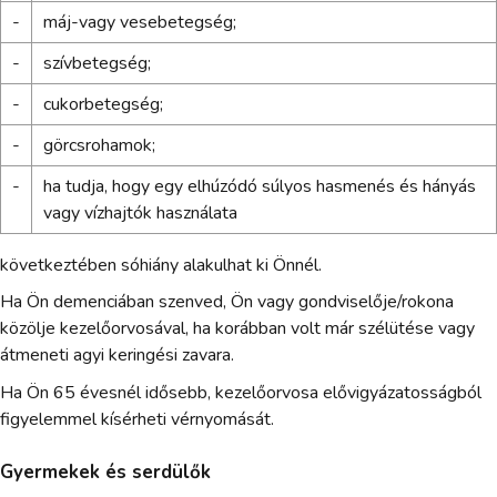
-
máj-vagy vesebetegség;
-
szívbetegség;
-
cukorbetegség;
-
görcsrohamok;
-
ha tudja, hogy egy elhúzódó súlyos hasmenés és hányás
vagy vízhajtók használata
következtében sóhiány alakulhat ki Önnél.
Ha Ön demenciában szenved, Ön vagy gondviselője/rokona
közölje kezelőorvosával, ha korábban volt már szélütése vagy
átmeneti agyi keringési zavara.
Ha Ön 65 évesnél idősebb, kezelőorvosa elővigyázatosságból
figyelemmel kísérheti vérnyomását.
Gyermekek és serdülők