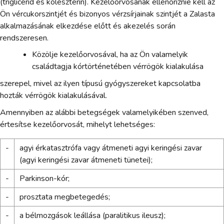
(triglicerid és koleszterin). Kezelőorvosának ellenőriznie kell az
Ön vércukorszintjét és bizonyos vérzsírjainak szintjét a Zalasta
alkalmazásának elkezdése előtt és akezelés során
rendszeresen.
Közölje kezelőorvosával, ha az Ön valamelyik
családtagja kórtörténetében vérrögök kialakulása
szerepel, mivel az ilyen típusú gyógyszereket kapcsolatba
hozták vérrögök kialakulásával.
Amennyiben az alábbi betegségek valamelyikében szenved,
értesítse kezelőorvosát, mihelyt lehetséges:
-
agyi érkatasztrófa vagy átmeneti agyi keringési zavar
(agyi keringési zavar átmeneti tünetei);
-
Parkinson-kór;
-
prosztata megbetegedés;
-
a bélmozgások leállása (paralitikus ileusz);