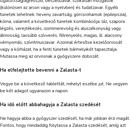
izgatottság/agresszió, beszédzavar, szokatlan mozgások
(különösen az arcon vagy a nyelvben) és tudatzavar. Egyéb
tünetek lehetnek: heveny zavartság, görcsrohamok (epilepszia),
kóma, valamint a következő tünetek kombinációja: láz, szapora
légzés, verejtékezés, izommerevség és aluszékonyság vagy
álmosság, lassúbb szívverés, félrenyelés, magas, ill. alacsony
vérnyomás, szívritmuszavar. Azonnal értesítse kezelőorvosát
vagy a kórházat, ha a fenti tünetek bármelyikét tapasztalja.
Mutassa meg az orvosnak a gyógyszere dobozát.
Ha elfelejtette bevenni a Zalasta-t
Vegye be a következő tablettát, mihelyt eszébe jut. Ne vegyen
be két adagot ugyanazon a napon.
Ha idő előtt abbahagyja a Zalasta szedését
Ne hagyja abba a gyógyszer szedését, ha már jobban érzi magát.
Fontos, hogy mindaddig folytassa a Zalasta szedését, amíg azt