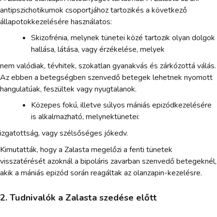
antipszichotikumok csoportjához tartozikés a következő
állapotokkezelésére használatos:
Skizofrénia, melynek tünetei közé tartozik olyan dolgok
hallása, látása, vagy érzékelése, melyek
nem valódiak, tévhitek, szokatlan gyanakvás és zárkózottá válás.
Az ebben a betegségben szenvedő betegek lehetnek nyomott
hangulatúak, feszültek vagy nyugtalanok.
Közepes fokú, illetve súlyos mániás epizódkezelésére
is alkalmazható, melynektünetei:
izgatottság, vagy szélsőséges jókedv.
Kimutatták, hogy a Zalasta megelőzi a fenti tünetek
visszatérését azoknál a bipoláris zavarban szenvedő betegeknél,
akik a mániás epizód során reagáltak az olanzapin-kezelésre.
2. Tudnivalók a Zalasta szedése előtt