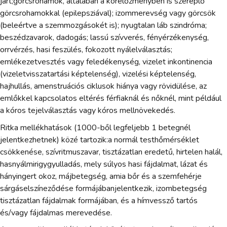
járt;görcsrohamok, általában a kórelőzményben is szereplő
görcsrohamokkal (epilepsziával); izommerevség vagy görcsök
(beleértve a szemmozgásokét is); nyugtalan láb szindróma;
beszédzavarok, dadogás; lassú szívverés, fényérzékenység,
orrvérzés, hasi feszülés, fokozott nyálelválasztás;
emlékezetvesztés vagy feledékenység, vizelet inkontinencia
(vizeletvisszatartási képtelenség), vizelési képtelenség,
hajhullás, amenstruációs ciklusok hiánya vagy rövidülése, az
emlőkkel kapcsolatos eltérés férfiaknál és nőknél, mint például
a kóros tejelválasztás vagy kóros mellnövekedés.
Ritka mellékhatások (1000-ből legfeljebb 1 betegnél
jelentkezhetnek) közé tartozik:a normál testhőmérséklet
csökkenése, szívritmuszavar, tisztázatlan eredetű, hirtelen halál,
hasnyálmirigygyulladás, mely súlyos hasi fájdalmat, lázat és
hányingert okoz, májbetegség, amia bőr és a szemfehérje
sárgáselszíneződése formájábanjelentkezik, izombetegség
tisztázatlan fájdalmak formájában, és a hímvessző tartós
és/vagy fájdalmas merevedése.