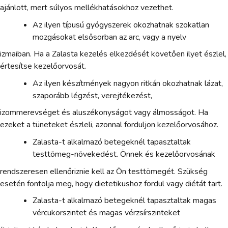
ajánlott, mert súlyos mellékhatásokhoz vezethet.
Az ilyen típusú gyógyszerek okozhatnak szokatlan
mozgásokat elsősorban az arc, vagy a nyelv
izmaiban. Ha a Zalasta kezelés elkezdését követően ilyet észlel,
értesítse kezelőorvosát.
Az ilyen készítmények nagyon ritkán okozhatnak lázat,
szaporább légzést, verejtékezést,
izommerevséget és aluszékonyságot vagy álmosságot. Ha
ezeket a tüneteket észleli, azonnal forduljon kezelőorvosához.
Zalasta-t alkalmazó betegeknél tapasztaltak
testtömeg-növekedést. Önnek és kezelőorvosának
rendszeresen ellenőriznie kell az Ön testtömegét. Szükség
esetén fontolja meg, hogy dietetikushoz fordul vagy diétát tart.
Zalasta-t alkalmazó betegeknél tapasztaltak magas
vércukorszintet és magas vérzsírszinteket