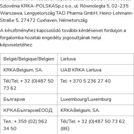
Szlovénia KRKA-POLSKASp.z o.o., ul. Równoległa 5, 02-235
Warszawa, Lengyelország TAD Pharma GmbH, Heinz-Lohmann-
Straße 5, 27472 Cuxhaven, Németország
A készítményhez kapcsolódó további kérdéseivel forduljon a
forgalomba hozatali engedély jogosultjának helyi
képviseletéhez:
België/Belgique/Belgien
Lietuva
KRKABelgium, SA.
UAB KRKA Lietuva
Tél/Tel: + 32 (0)487 50
Tel: + 370 5 236 27 40
73 62
България
Luxembourg/Luxemburg
КРКАБългарияЕООД
KRKABelgium, SA.
Teл.: + 359 (02) 962
Tél/Tel: + 32 (0)487 50 73 62
34 50
(BE)