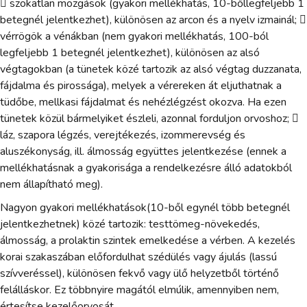
 szokatlan mozgások (gyakori mellékhatás, 10-bőllegfeljebb 1
betegnél jelentkezhet), különösen az arcon és a nyelv izmainál; 
vérrögök a vénákban (nem gyakori mellékhatás, 100-ból
legfeljebb 1 betegnél jelentkezhet), különösen az alsó
végtagokban (a tünetek közé tartozik az alsó végtag duzzanata,
fájdalma és pirossága), melyek a vérereken át eljuthatnak a
tüdőbe, mellkasi fájdalmat és nehézlégzést okozva. Ha ezen
tünetek közül bármelyiket észleli, azonnal forduljon orvoshoz; 
láz, szapora légzés, verejtékezés, izommerevség és
aluszékonyság, ill. álmosság együttes jelentkezése (ennek a
mellékhatásnak a gyakorisága a rendelkezésre álló adatokból
nem állapítható meg).
Nagyon gyakori mellékhatások(10-ből egynél több betegnél
jelentkezhetnek) közé tartozik: testtömeg-növekedés,
álmosság, a prolaktin szintek emelkedése a vérben. A kezelés
korai szakaszában előfordulhat szédülés vagy ájulás (lassú
szívveréssel), különösen fekvő vagy ülő helyzetből történő
felálláskor. Ez többnyire magától elmúlik, amennyiben nem,
értesítse kezelőorvosát.