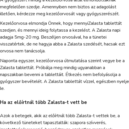
megfelelően szedje. Amennyiben nem biztos az adagolást
illetően, kérdezze meg kezelőorvosát vagy gyógyszerészét.
Kezelőorvosa elmondja Önnek, hogy mennyiZalasta tablettát
szedjen, és mennyi ideig folytassa a kezelést. A Zalasta napi
adagja 5mg-20 mg. Beszéljen orvosával, ha a tünetei
visszatértek, de ne hagyja abba a Zalasta szedését, hacsak ezt
orvosa nem tanácsolja.
Naponta egyszer, kezelőorvosa útmutatása szerint vegye be a
Zalasta tablettát. Próbálja meg mindig ugyanabban a
napszakban bevenni a tablettáit. Étkezés nem befolyásolja a
gyógyszer bevételét. A Zalasta tablettát vízzel, egészben nyelje
le.
Ha az előírtnál több Zalasta-t vett be
Azok a betegek, akik az előírtnál több Zalasta-t vettek be, a
következő tüneteket tapasztalták: szapora szívverés,