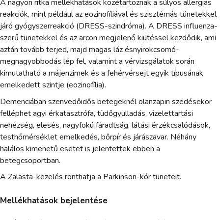
A nagyon ritka mellékhatások közétartoznak a súlyos allergiás
reakciók, mint például az eozinofíliával és szisztémás tünetekkel
járó gyógyszerreakció (DRESS-szindróma). A DRESS influenza-
szerű tünetekkel és az arcon megjelenő kiütéssel kezdődik, ami
aztán tovább terjed, majd magas láz ésnyirokcsomó-
megnagyobbodás lép fel, valamint a vérvizsgálatok során
kimutatható a májenzimek és a fehérvérsejt egyik típusának
emelkedett szintje (eozinofília).
Demenciában szenvedőidős betegeknél olanzapin szedésekor
felléphet agyi érkatasztrófa, tüdőgyulladás, vizelettartási
nehézség, elesés, nagyfokú fáradtság, látási érzékcsalódások,
testhőmérséklet emelkedés, bőrpír és járászavar. Néhány
halálos kimenetű esetet is jelentettek ebben a
betegcsoportban.
A Zalasta-kezelés ronthatja a Parkinson-kór tüneteit.
Mellékhatások bejelentése