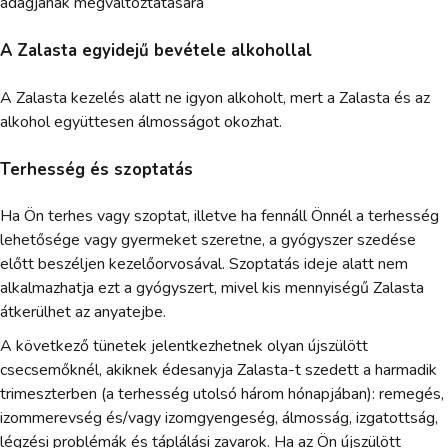
adagjának megváltoztatására
A Zalasta egyidejű bevétele alkohollal
A Zalasta kezelés alatt ne igyon alkoholt, mert a Zalasta és az
alkohol együttesen álmosságot okozhat.
Terhesség és szoptatás
Ha Ön terhes vagy szoptat, illetve ha fennáll Önnél a terhesség
lehetősége vagy gyermeket szeretne, a gyógyszer szedése
előtt beszéljen kezelőorvosával. Szoptatás ideje alatt nem
alkalmazhatja ezt a gyógyszert, mivel kis mennyiségű Zalasta
átkerülhet az anyatejbe.
A következő tünetek jelentkezhetnek olyan újszülött
csecsemőknél, akiknek édesanyja Zalasta-t szedett a harmadik
trimeszterben (a terhesség utolsó három hónapjában): remegés,
izommerevség és/vagy izomgyengeség, álmosság, izgatottság,
légzési problémák és táplálási zavarok. Ha az Ön újszülött