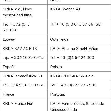
KRKA, d.d., Novo
KRKA Sverige AB
mestoEesti filiaal
Tel: + 372 (0) 6
Tlf: + 46 (0)8 643 67 66 (SE)
671658
Ελλάδα
Österreich
KRKA ΕΛΛΑΣ ΕΠΕ
KRKA Pharma GmbH, Wien
Τηλ: + 30 2100101613
Tel: + 43 (0)1 66 24 300
España
Polska
KRKAFarmacéutica, S.L.
KRKA-POLSKA Sp. z o.o.
Tel: + 34 911 61 03 80
Tel.: + 48 (0)22 573 7500
France
Portugal
KRKA France Eurl
KRKA Farmacêutica, Sociedade
Unipessoal Lda.