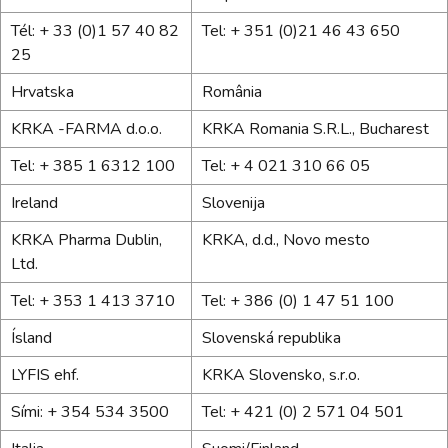
Tél: + 33 (0)1 57 40 82
Tel: + 351 (0)21 46 43 650
25
Hrvatska
România
KRKA -FARMA d.o.o.
KRKA Romania S.R.L., Bucharest
Tel: + 385 1 6312 100
Tel: + 4 021 310 66 05
Ireland
Slovenija
KRKA Pharma Dublin,
KRKA, d.d., Novo mesto
Ltd.
Tel: + 353 1 413 3710
Tel: + 386 (0) 1 47 51 100
Ísland
Slovenská republika
LYFIS ehf.
KRKA Slovensko, s.r.o.
Sími: + 354 534 3500
Tel: + 421 (0) 2 571 04 501