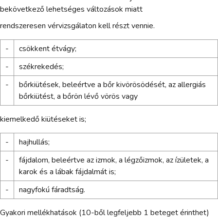
bekövetkező lehetséges változások miatt
rendszeresen vérvizsgálaton kell részt vennie.
-
csökkent étvágy;
-
székrekedés;
-
bőrkiütések, beleértve a bőr kivörösödését, az allergiás
bőrkiütést, a bőrön lévő vörös vagy
kiemelkedő kiütéseket is;
-
hajhullás;
-
fájdalom, beleértve az izmok, a légzőizmok, az ízületek, a
karok és a lábak fájdalmát is;
-
nagyfokú fáradtság.
Gyakori mellékhatások (10-ből legfeljebb 1 beteget érinthet)