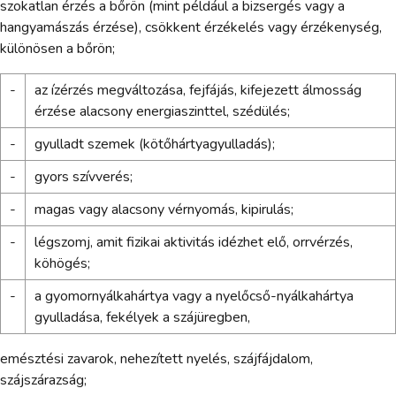
szokatlan érzés a bőrön (mint például a bizsergés vagy a
hangyamászás érzése), csökkent érzékelés vagy érzékenység,
különösen a bőrön;
-
az ízérzés megváltozása, fejfájás, kifejezett álmosság
érzése alacsony energiaszinttel, szédülés;
-
gyulladt szemek (kötőhártyagyulladás);
-
gyors szívverés;
-
magas vagy alacsony vérnyomás, kipirulás;
-
légszomj, amit fizikai aktivitás idézhet elő, orrvérzés,
köhögés;
-
a gyomornyálkahártya vagy a nyelőcső-nyálkahártya
gyulladása, fekélyek a szájüregben,
emésztési zavarok, nehezített nyelés, szájfájdalom,
szájszárazság;