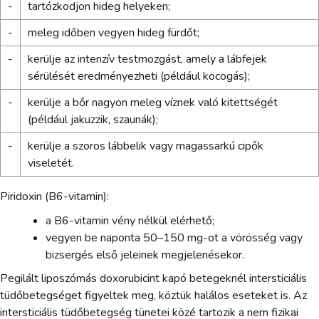
-
tartózkodjon hideg helyeken;
-
meleg időben vegyen hideg fürdőt;
-
kerülje az intenzív testmozgást, amely a lábfejek
sérülését eredményezheti (például kocogás);
-
kerülje a bőr nagyon meleg víznek való kitettségét
(például jakuzzik, szaunák);
-
kerülje a szoros lábbelik vagy magassarkú cipők
viseletét.
Piridoxin (B6-vitamin):
a B6-vitamin vény nélkül elérhető;
vegyen be naponta 50–150 mg-ot a vörösség vagy
bizsergés első jeleinek megjelenésekor.
Pegilált liposzómás doxorubicint kapó betegeknél intersticiális
tüdőbetegséget figyeltek meg, köztük halálos eseteket is. Az
intersticiális tüdőbetegség tünetei közé tartozik a nem fizikai