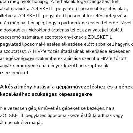
után még nyolc hónapig. A férfiaknak fogamzásgátlást kell
alkalmazniuk a ZOLSKETIL pegylated liposomal-kezelés alatt,
illetve a ZOLSKETIL pegylated liposomal-kezelés befejezése
után még hat hónapig, hogy a partnerük ne essen teherbe. Mivel
a doxorubicin-hidroklorid ártalmas lehet az anyatejjel táplált
csecsemő számára, a szoptató anyáknak a ZOLSKETIL
pegylated liposomal-kezelés elkezdése előtt abba kell hagyniuk
a szoptatást. A HIV-fertőzés átadásának elkerülése érdekében
az egészségügyi szakemberek ajánlása szerint a HIVfertőzött
anyák semmilyen körülmények között ne szoptassák
csecsemőiket.
A készítmény hatásai a gépjárművezetéshez és a gépek
kezeléséhez szükséges képességekre
Ne vezessen gépjárművet és gépeket se kezeljen, ha a
ZOLSKETIL pegylated liposomal-kezeléstől fáradtnak vagy
álmosnak érzi magát.