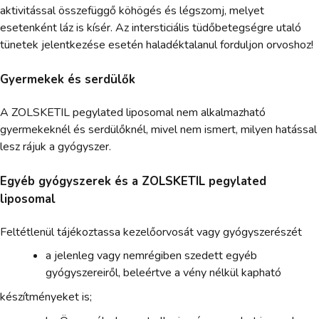
aktivitással összefüggő köhögés és légszomj, melyet
esetenként láz is kísér. Az intersticiális tüdőbetegségre utaló
tünetek jelentkezése esetén haladéktalanul forduljon orvoshoz!
Gyermekek és serdülők
A ZOLSKETIL pegylated liposomal nem alkalmazható
gyermekeknél és serdülőknél, mivel nem ismert, milyen hatással
lesz rájuk a gyógyszer.
Egyéb gyógyszerek és a ZOLSKETIL pegylated
liposomal
Feltétlenül tájékoztassa kezelőorvosát vagy gyógyszerészét
a jelenleg vagy nemrégiben szedett egyéb
gyógyszereiről, beleértve a vény nélkül kapható
készítményeket is;