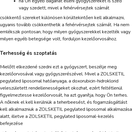
ha Ön egyéb daganat elleni gyógyszereket is szed
vagy szedett, mivel a fehérvérsejtek számát
csökkentő szereket különösen körültekintően kell alkalmazni,
ugyanis tovább csökkenthetik a fehérvérsejtek számát. Ha nem
emlékszik pontosan, hogy milyen gyógyszerekkel kezelték vagy
milyen egyéb betegsége volt, forduljon kezelőorvosához.
Terhesség és szoptatás
Mielőtt elkezdené szedni ezt a gyógyszert, beszélje meg
kezelőorvosával vagy gyógyszerészével. Mivel a ZOLSKETIL
pegylated liposomal hatóanyaga, a doxorubicin-hidroklorid
veleszületett rendellenességeket okozhat, ezért feltétlenül
figyelmeztesse kezelőorvosát, ha azt gyanítja, hogy Ön terhes.
A nőknek el kell kerülniük a teherbeesést, és fogamzásgátlást
kell alkalmazniuk a ZOLSKETIL pegylated liposomal alkalmazása
alatt, illetve a ZOLSKETIL pegylated liposomal-kezelés
befejezése