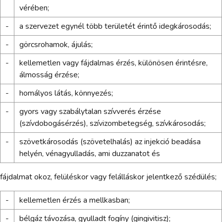
vérében;
-
a szervezet egynél több területét érintő idegkárosodás;
-
görcsrohamok, ájulás;
-
kellemetlen vagy fájdalmas érzés, különösen érintésre,
álmosság érzése;
-
homályos látás, könnyezés;
-
gyors vagy szabálytalan szívverés érzése
(szívdobogásérzés), szívizombetegség, szívkárosodás;
-
szövetkárosodás (szövetelhalás) az injekció beadása
helyén, vénagyulladás, ami duzzanatot és
fájdalmat okoz, felüléskor vagy felálláskor jelentkező szédülés;
-
kellemetlen érzés a mellkasban;
-
bélgáz távozása, gyulladt fogíny (gingivitisz);