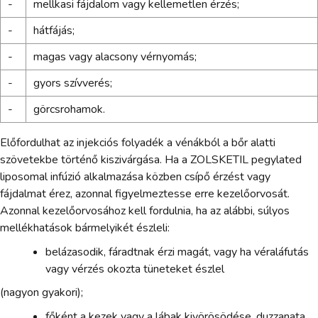
-
mellkasi fájdalom vagy kellemetlen érzés;
-
hátfájás;
-
magas vagy alacsony vérnyomás;
-
gyors szívverés;
-
görcsrohamok.
Előfordulhat az injekciós folyadék a vénákból a bőr alatti
szövetekbe történő kiszivárgása. Ha a ZOLSKETIL pegylated
liposomal infúzió alkalmazása közben csípő érzést vagy
fájdalmat érez, azonnal figyelmeztesse erre kezelőorvosát.
Azonnal kezelőorvosához kell fordulnia, ha az alábbi, súlyos
mellékhatások bármelyikét észleli:
belázasodik, fáradtnak érzi magát, vagy ha véraláfutás
vagy vérzés okozta tüneteket észlel
(nagyon gyakori);
főként a kezek vagy a lábak kivörösödése, duzzanata,