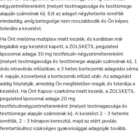
négyzetméterenként (melyet testmagassága és testtömege
alapján számolnak ki). Ezt az adagot négyhetente ismétlik
mindaddig, amíg betegsége nem rosszabbodik és Ön képes
tolerálni a kezelést.
Ha Önt mielóma multiplex miatt kezelik, és korábban már
legalább egy kezelést kapott, a ZOLSKETIL pegylated
liposomal adagja 30 mg testfelszín-négyzetméterenként
(melyet testmagassága és testtömege alapján számolnak ki), 1
órás intravénás infúzióban, a 3 hetes bortezomib adagolási séma
4. napján, közvetlenül a bortezomib infúzió után. Az adagolást
addig folytatják, ameddig Ön megfelelően reagál, és tolerálja a
kezelést. Ha Önt Kaposi-szarkóma miatt kezelik, a ZOLSKETIL
pegylated liposomal adagja 20 mg
testfelszínnégyzetméterenként (melyet testmagassága és
testtömege alapján számolnak ki). A kezelést 2 - 3 hetente
ismétlik, 2 - 3 hónapon keresztül, majd az elért javulás
fenntartásához szükséges gyakorisággal adagolják tovább.