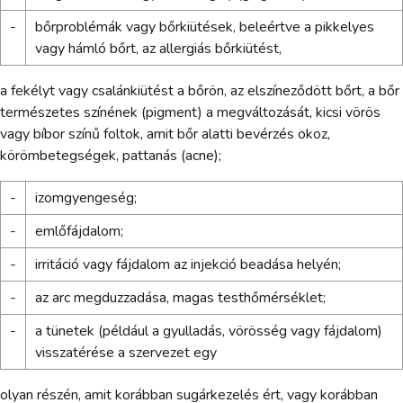
-
bőrproblémák vagy bőrkiütések, beleértve a pikkelyes
vagy hámló bőrt, az allergiás bőrkiütést,
a fekélyt vagy csalánkiütést a bőrön, az elszíneződött bőrt, a bőr
természetes színének (pigment) a megváltozását, kicsi vörös
vagy bíbor színű foltok, amit bőr alatti bevérzés okoz,
körömbetegségek, pattanás (acne);
-
izomgyengeség;
-
emlőfájdalom;
-
irritáció vagy fájdalom az injekció beadása helyén;
-
az arc megduzzadása, magas testhőmérséklet;
-
a tünetek (például a gyulladás, vörösség vagy fájdalom)
visszatérése a szervezet egy
olyan részén, amit korábban sugárkezelés ért, vagy korábban