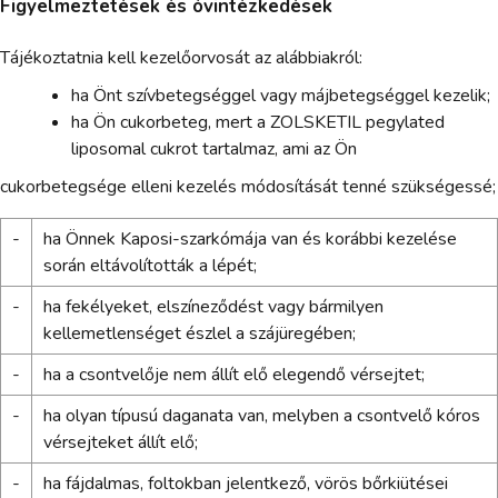
Figyelmeztetések és óvintézkedések
Tájékoztatnia kell kezelőorvosát az alábbiakról:
ha Önt szívbetegséggel vagy májbetegséggel kezelik;
ha Ön cukorbeteg, mert a ZOLSKETIL pegylated
liposomal cukrot tartalmaz, ami az Ön
cukorbetegsége elleni kezelés módosítását tenné szükségessé;
-
ha Önnek Kaposi-szarkómája van és korábbi kezelése
során eltávolították a lépét;
-
ha fekélyeket, elszíneződést vagy bármilyen
kellemetlenséget észlel a szájüregében;
-
ha a csontvelője nem állít elő elegendő vérsejtet;
-
ha olyan típusú daganata van, melyben a csontvelő kóros
vérsejteket állít elő;
-
ha fájdalmas, foltokban jelentkező, vörös bőrkiütései