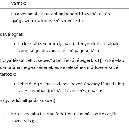
vannak;
-
ha a vénáiból az infúzióban beadott folyadékok és
gyógyszerek a környező szövetekbe
szivárognak;
ha kéz-láb szindrómája van (a tenyerek és a talpak
vörössége, duzzanata és hólyagosodása
[folyadékkal telt „zsebek” a bőr felső rétegei közt]). A kéz-láb
szindróma megelőzésének és kezelésének módszerei közé
tartozik:
lehetőség szerint áztassa kezeit és/vagy lábait hideg
vizes lavórban (például tévénézés, olvasás
vagy rádióhallgatás közben);
-
kezeit és lábait tartsa fedetlenül (ne húzzon kesztyűt,
zoknit stb.);