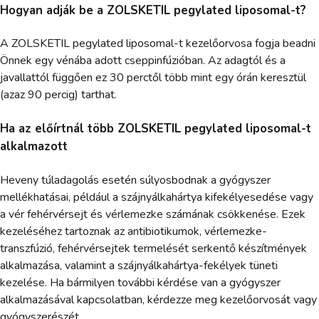
Hogyan adják be a ZOLSKETIL pegylated liposomal-t?
A ZOLSKETIL pegylated liposomal-t kezelőorvosa fogja beadni
Önnek egy vénába adott cseppinfúzióban. Az adagtól és a
javallattól függően ez 30 perctől több mint egy órán keresztül
(azaz 90 percig) tarthat.
Ha az előírtnál több ZOLSKETIL pegylated liposomal-t
alkalmazott
Heveny túladagolás esetén súlyosbodnak a gyógyszer
mellékhatásai, például a szájnyálkahártya kifekélyesedése vagy
a vér fehérvérsejt és vérlemezke számának csökkenése. Ezek
kezeléséhez tartoznak az antibiotikumok, vérlemezke-
transzfúzió, fehérvérsejtek termelését serkentő készítmények
alkalmazása, valamint a szájnyálkahártya-fekélyek tüneti
kezelése. Ha bármilyen további kérdése van a gyógyszer
alkalmazásával kapcsolatban, kérdezze meg kezelőorvosát vagy
gyógyszerészét.