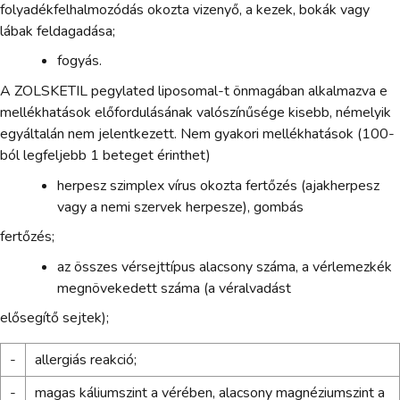
folyadékfelhalmozódás okozta vizenyő, a kezek, bokák vagy
lábak feldagadása;
fogyás.
A ZOLSKETIL pegylated liposomal-t önmagában alkalmazva e
mellékhatások előfordulásának valószínűsége kisebb, némelyik
egyáltalán nem jelentkezett. Nem gyakori mellékhatások (100-
ból legfeljebb 1 beteget érinthet)
herpesz szimplex vírus okozta fertőzés (ajakherpesz
vagy a nemi szervek herpesze), gombás
fertőzés;
az összes vérsejttípus alacsony száma, a vérlemezkék
megnövekedett száma (a véralvadást
elősegítő sejtek);
-
allergiás reakció;
-
magas káliumszint a vérében, alacsony magnéziumszint a