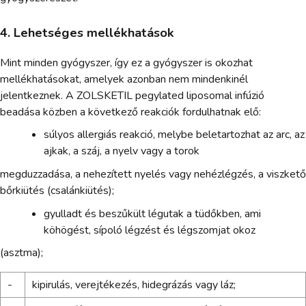
4. Lehetséges mellékhatások
Mint minden gyógyszer, így ez a gyógyszer is okozhat
mellékhatásokat, amelyek azonban nem mindenkinél
jelentkeznek. A ZOLSKETIL pegylated liposomal infúzió
beadása közben a következő reakciók fordulhatnak elő:
súlyos allergiás reakció, melybe beletartozhat az arc, az
ajkak, a száj, a nyelv vagy a torok
megduzzadása, a nehezített nyelés vagy nehézlégzés, a viszkető
bőrkiütés (csalánkiütés);
gyulladt és beszűkült légutak a tüdőkben, ami
köhögést, sípoló légzést és légszomjat okoz
(asztma);
-
kipirulás, verejtékezés, hidegrázás vagy láz;