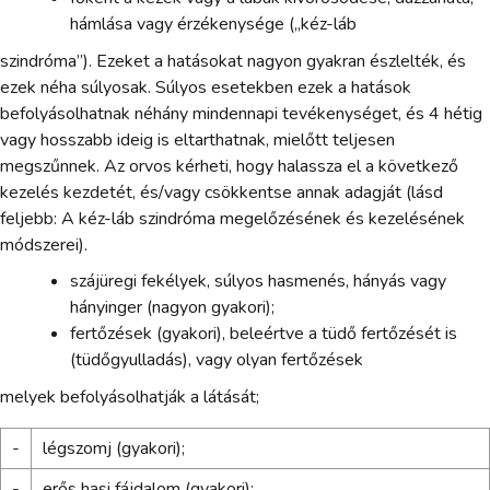
hámlása vagy érzékenysége („kéz-láb
szindróma”). Ezeket a hatásokat nagyon gyakran észlelték, és
ezek néha súlyosak. Súlyos esetekben ezek a hatások
befolyásolhatnak néhány mindennapi tevékenységet, és 4 hétig
vagy hosszabb ideig is eltarthatnak, mielőtt teljesen
megszűnnek. Az orvos kérheti, hogy halassza el a következő
kezelés kezdetét, és/vagy csökkentse annak adagját (lásd
feljebb: A kéz-láb szindróma megelőzésének és kezelésének
módszerei).
szájüregi fekélyek, súlyos hasmenés, hányás vagy
hányinger (nagyon gyakori);
fertőzések (gyakori), beleértve a tüdő fertőzését is
(tüdőgyulladás), vagy olyan fertőzések
melyek befolyásolhatják a látását;
-
légszomj (gyakori);
-
erős hasi fájdalom (gyakori);