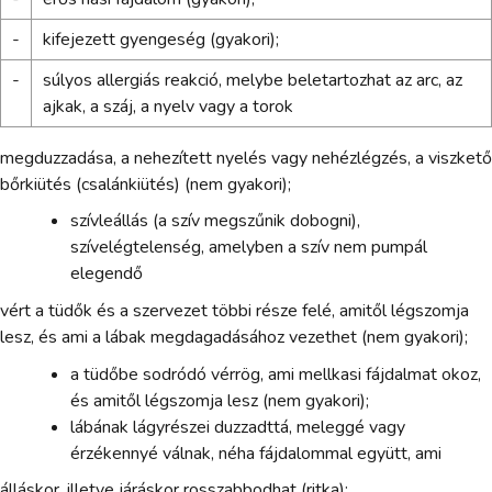
-
kifejezett gyengeség (gyakori);
-
súlyos allergiás reakció, melybe beletartozhat az arc, az
ajkak, a száj, a nyelv vagy a torok
megduzzadása, a nehezített nyelés vagy nehézlégzés, a viszkető
bőrkiütés (csalánkiütés) (nem gyakori);
szívleállás (a szív megszűnik dobogni),
szívelégtelenség, amelyben a szív nem pumpál
elegendő
vért a tüdők és a szervezet többi része felé, amitől légszomja
lesz, és ami a lábak megdagadásához vezethet (nem gyakori);
a tüdőbe sodródó vérrög, ami mellkasi fájdalmat okoz,
és amitől légszomja lesz (nem gyakori);
lábának lágyrészei duzzadttá, meleggé vagy
érzékennyé válnak, néha fájdalommal együtt, ami
álláskor, illetve járáskor rosszabbodhat (ritka);