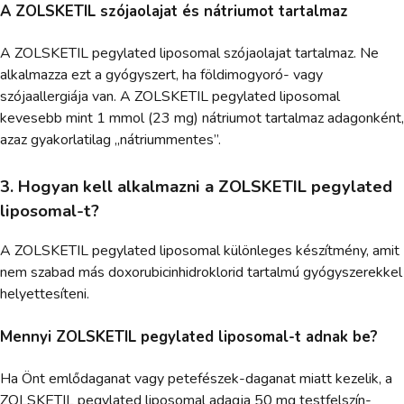
A ZOLSKETIL szójaolajat és nátriumot tartalmaz
A ZOLSKETIL pegylated liposomal szójaolajat tartalmaz. Ne
alkalmazza ezt a gyógyszert, ha földimogyoró- vagy
szójaallergiája van. A ZOLSKETIL pegylated liposomal
kevesebb mint 1 mmol (23 mg) nátriumot tartalmaz adagonként,
azaz gyakorlatilag „nátriummentes”.
3. Hogyan kell alkalmazni a ZOLSKETIL pegylated
liposomal-t?
A ZOLSKETIL pegylated liposomal különleges készítmény, amit
nem szabad más doxorubicinhidroklorid tartalmú gyógyszerekkel
helyettesíteni.
Mennyi ZOLSKETIL pegylated liposomal-t adnak be?
Ha Önt emlődaganat vagy petefészek-daganat miatt kezelik, a
ZOLSKETIL pegylated liposomal adagja 50 mg testfelszín-