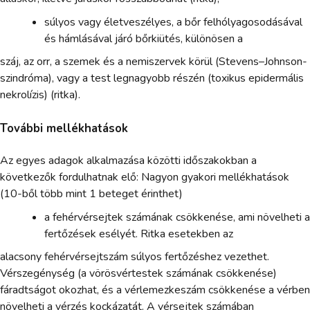
súlyos vagy életveszélyes, a bőr felhólyagosodásával
és hámlásával járó bőrkiütés, különösen a
száj, az orr, a szemek és a nemiszervek körül (Stevens–Johnson-
szindróma), vagy a test legnagyobb részén (toxikus epidermális
nekrolízis) (ritka).
További mellékhatások
Az egyes adagok alkalmazása közötti időszakokban a
következők fordulhatnak elő: Nagyon gyakori mellékhatások
(10-ből több mint 1 beteget érinthet)
a fehérvérsejtek számának csökkenése, ami növelheti a
fertőzések esélyét. Ritka esetekben az
alacsony fehérvérsejtszám súlyos fertőzéshez vezethet.
Vérszegénység (a vörösvértestek számának csökkenése)
fáradtságot okozhat, és a vérlemezkeszám csökkenése a vérben
növelheti a vérzés kockázatát. A vérsejtek számában