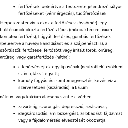
fertőzések, beleértve a testszerte jelentkező súlyos
fertőzéseket (vérmérgezés), tüdőfertőzések,
Herpes zoster vírus okozta fertőzések (övsömör), egy
baktériumok okozta fertőzés típus (mikobaktérium ávium
komplex fertőzés), húgyúti fertőzés, gombás fertőzések
(beleértve a hüvelyi kandidiázist és a szájpenészt is), a
szőrtüszők fertőzése, fertőzött vagy irritált torok, orrüregi,
arcüregi vagy garatfertőzés (nátha);
a fehérvérsejtek egy típusának (neutrofilek) csökkent
száma, lázzal együtt;
komoly fogyás és izomtömegvesztés, kevés víz a
szervezetben (kiszáradás), a kálium,
nátrium vagy kalcium alacsony szintje a vérben;
zavartság, szorongás, depresszió, alvászavar;
idegkárosodás, ami bizsergést, zsibbadást, fájdalmat
vagy a fájdalomérzés elvesztését okozhatja,