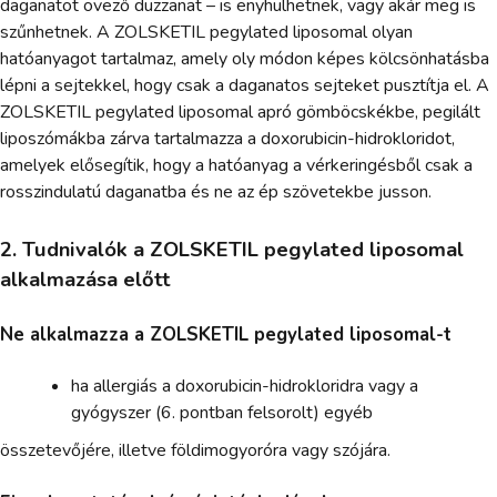
daganatot övező duzzanat – is enyhülhetnek, vagy akár meg is
szűnhetnek. A ZOLSKETIL pegylated liposomal olyan
hatóanyagot tartalmaz, amely oly módon képes kölcsönhatásba
lépni a sejtekkel, hogy csak a daganatos sejteket pusztítja el. A
ZOLSKETIL pegylated liposomal apró gömböcskékbe, pegilált
liposzómákba zárva tartalmazza a doxorubicin-hidrokloridot,
amelyek elősegítik, hogy a hatóanyag a vérkeringésből csak a
rosszindulatú daganatba és ne az ép szövetekbe jusson.
2. Tudnivalók a ZOLSKETIL pegylated liposomal
alkalmazása előtt
Ne alkalmazza a ZOLSKETIL pegylated liposomal-t
ha allergiás a doxorubicin-hidrokloridra vagy a
gyógyszer (6. pontban felsorolt) egyéb
összetevőjére, illetve földimogyoróra vagy szójára.