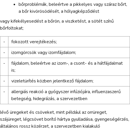
bőrproblémák, beleértve a pikkelyes vagy száraz bőrt,
a bőr kivörösödését, a hólyagképződést
vagy kifekélyesedést a bőrön, a viszketést, a sötét színű
bőrfoltokat;
-
fokozott verejtékezés;
-
izomgörcsök vagy izomfájdalom;
-
fájdalom, beleértve az izom-, a csont- és a hátfájdalmat
is;
-
vizeletürítés közben jelentkező fájdalom;
-
allergiás reakció a gyógyszer infúziójára, influenzaszerű
betegség, hidegrázás, a szervezetben
lévő üregeket és csöveket, mint például az orrüreget,
szájüreget, légcsövet borító hártya gyulladása, gyengeségérzés,
általános rossz közérzet, a szervezetben kialakuló