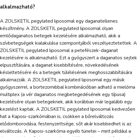
alkalmazható?
A ZOLSKETIL pegylated liposomal egy daganatellenes
készítmény. A ZOLSKETIL pegylated liposomal olyan
emlődaganatos betegek kezelésére alkalmazható, akik a
szívbetegségek kialakulása szempontjából veszélyeztetettek. A
ZOLSKETIL pegylated liposomal a petefészek-daganat
kezelésére is alkalmazható. Ezt a gyógyszert a daganatos sejtek
elpusztítására, a daganat kisebbítésére, növekedésének
késleltetésére és a betegek túlélésének meghosszabbítására
alkalmazzák. A ZOLSKETIL pegylated liposomal egy másik
gyógyszerrel, a bortezomibbal kombinációban adható a mielóma
multiplex (a vér daganatos megbetegedésének egy típusa)
kezelésére olyan betegeknek, akik korábban már legalább egy
kezelést kaptak. A ZOLSKETIL pegylated liposomal kedvezően
hat a Kaposi-szarkómában is, csökken a bőrelváltozás
elődomborodása, festenyzettsége, sőt akár kisebbedhet is az
elváltozás. A Kaposi-szarkóma egyéb tünetei – mint például a