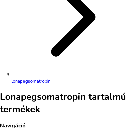
lonapegsomatropin
Lonapegsomatropin
tartalmú
termékek
Navigáció