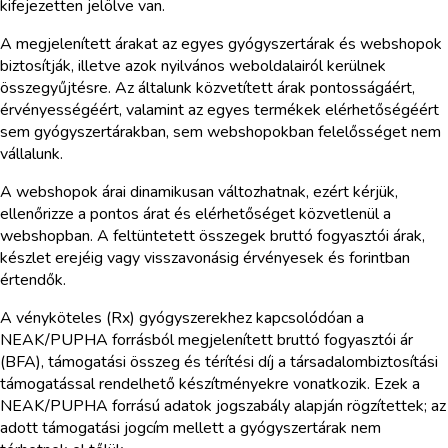
kifejezetten jelölve van.
A megjelenített árakat az egyes gyógyszertárak és webshopok
biztosítják, illetve azok nyilvános weboldalairól kerülnek
összegyűjtésre. Az általunk közvetített árak pontosságáért,
érvényességéért, valamint az egyes termékek elérhetőségéért
sem gyógyszertárakban, sem webshopokban felelősséget nem
vállalunk.
A webshopok árai dinamikusan változhatnak, ezért kérjük,
ellenőrizze a pontos árat és elérhetőséget közvetlenül a
webshopban. A feltüntetett összegek bruttó fogyasztói árak,
készlet erejéig vagy visszavonásig érvényesek és forintban
értendők.
A vényköteles (Rx) gyógyszerekhez kapcsolódóan a
NEAK/PUPHA forrásból megjelenített bruttó fogyasztói ár
(BFA), támogatási összeg és térítési díj a társadalombiztosítási
támogatással rendelhető készítményekre vonatkozik. Ezek a
NEAK/PUPHA forrású adatok jogszabály alapján rögzítettek; az
adott támogatási jogcím mellett a gyógyszertárak nem