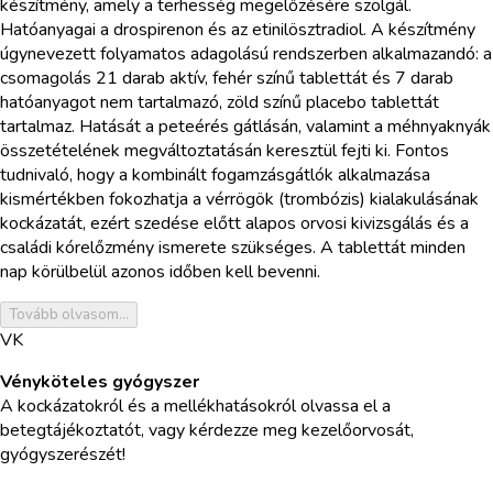
készítmény, amely a terhesség megelőzésére szolgál.
Hatóanyagai a drospirenon és az etinilösztradiol. A készítmény
úgynevezett folyamatos adagolású rendszerben alkalmazandó: a
csomagolás 21 darab aktív, fehér színű tablettát és 7 darab
hatóanyagot nem tartalmazó, zöld színű placebo tablettát
tartalmaz. Hatását a peteérés gátlásán, valamint a méhnyaknyák
összetételének megváltoztatásán keresztül fejti ki. Fontos
tudnivaló, hogy a kombinált fogamzásgátlók alkalmazása
kismértékben fokozhatja a vérrögök (trombózis) kialakulásának
kockázatát, ezért szedése előtt alapos orvosi kivizsgálás és a
családi kórelőzmény ismerete szükséges. A tablettát minden
nap körülbelül azonos időben kell bevenni.
Tovább olvasom...
VK
Vényköteles gyógyszer
A kockázatokról és a mellékhatásokról olvassa el a
betegtájékoztatót, vagy kérdezze meg kezelőorvosát,
gyógyszerészét!