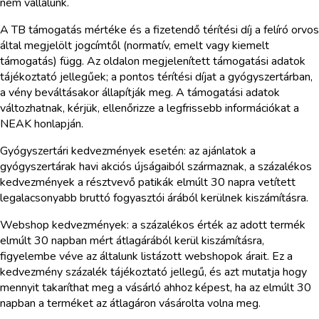
nem vállalunk.
A TB támogatás mértéke és a fizetendő térítési díj a felíró orvos
által megjelölt jogcímtől (normatív, emelt vagy kiemelt
támogatás) függ. Az oldalon megjelenített támogatási adatok
tájékoztató jellegűek; a pontos térítési díjat a gyógyszertárban,
a vény beváltásakor állapítják meg. A támogatási adatok
változhatnak, kérjük, ellenőrizze a legfrissebb információkat a
NEAK honlapján.
Gyógyszertári kedvezmények esetén: az ajánlatok a
gyógyszertárak havi akciós újságaiból származnak, a százalékos
kedvezmények a résztvevő patikák elmúlt 30 napra vetített
legalacsonyabb bruttó fogyasztói árából kerülnek kiszámításra.
Webshop kedvezmények: a százalékos érték az adott termék
elmúlt 30 napban mért átlagárából kerül kiszámításra,
figyelembe véve az általunk listázott webshopok árait. Ez a
kedvezmény százalék tájékoztató jellegű, és azt mutatja hogy
mennyit takaríthat meg a vásárló ahhoz képest, ha az elmúlt 30
napban a terméket az átlagáron vásárolta volna meg.