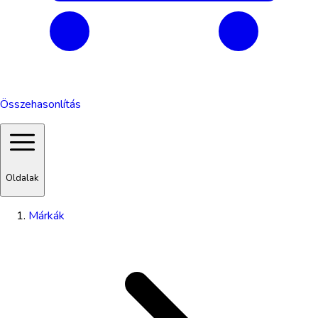
Összehasonlítás
Oldalak
Márkák