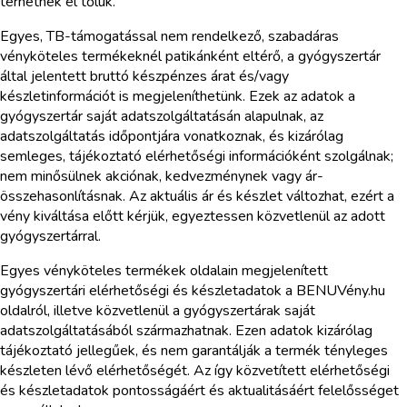
térhetnek el tőlük.
Egyes, TB-támogatással nem rendelkező, szabadáras
vényköteles termékeknél patikánként eltérő, a gyógyszertár
által jelentett bruttó készpénzes árat és/vagy
készletinformációt is megjeleníthetünk. Ezek az adatok a
gyógyszertár saját adatszolgáltatásán alapulnak, az
adatszolgáltatás időpontjára vonatkoznak, és kizárólag
semleges, tájékoztató elérhetőségi információként szolgálnak;
nem minősülnek akciónak, kedvezménynek vagy ár-
összehasonlításnak. Az aktuális ár és készlet változhat, ezért a
vény kiváltása előtt kérjük, egyeztessen közvetlenül az adott
gyógyszertárral.
Egyes vényköteles termékek oldalain megjelenített
gyógyszertári elérhetőségi és készletadatok a BENUVény.hu
oldalról, illetve közvetlenül a gyógyszertárak saját
adatszolgáltatásából származhatnak. Ezen adatok kizárólag
tájékoztató jellegűek, és nem garantálják a termék tényleges
készleten lévő elérhetőségét. Az így közvetített elérhetőségi
és készletadatok pontosságáért és aktualitásáért felelősséget