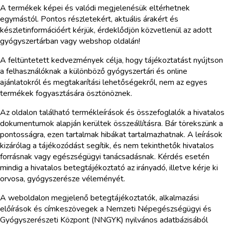
A termékek képei és valódi megjelenésük eltérhetnek
egymástól. Pontos részletekért, aktuális árakért és
készletinformációért kérjük, érdeklődjön közvetlenül az adott
gyógyszertárban vagy webshop oldalán!
A feltüntetett kedvezmények célja, hogy tájékoztatást nyújtson
a felhasználóknak a különböző gyógyszertári és online
ajánlatokról és megtakarítási lehetőségekről, nem az egyes
termékek fogyasztására ösztönöznek.
Az oldalon található termékleírások és összefoglalók a hivatalos
dokumentumok alapján kerültek összeállításra. Bár törekszünk a
pontosságra, ezen tartalmak hibákat tartalmazhatnak. A leírások
kizárólag a tájékozódást segítik, és nem tekinthetők hivatalos
forrásnak vagy egészségügyi tanácsadásnak. Kérdés esetén
mindig a hivatalos betegtájékoztató az irányadó, illetve kérje ki
orvosa, gyógyszerésze véleményét.
A weboldalon megjelenő betegtájékoztatók, alkalmazási
előírások és címkeszövegek a Nemzeti Népegészségügyi és
Gyógyszerészeti Központ (NNGYK) nyilvános adatbázisából