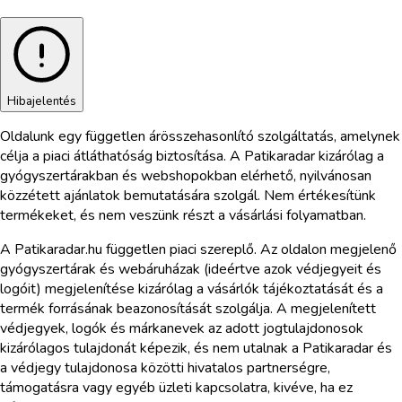
Hibajelentés
Oldalunk egy független árösszehasonlító szolgáltatás, amelynek
célja a piaci átláthatóság biztosítása. A Patikaradar kizárólag a
gyógyszertárakban és webshopokban elérhető, nyilvánosan
közzétett ajánlatok bemutatására szolgál. Nem értékesítünk
termékeket, és nem veszünk részt a vásárlási folyamatban.
A Patikaradar.hu független piaci szereplő. Az oldalon megjelenő
gyógyszertárak és webáruházak (ideértve azok védjegyeit és
logóit) megjelenítése kizárólag a vásárlók tájékoztatását és a
termék forrásának beazonosítását szolgálja. A megjelenített
védjegyek, logók és márkanevek az adott jogtulajdonosok
kizárólagos tulajdonát képezik, és nem utalnak a Patikaradar és
a védjegy tulajdonosa közötti hivatalos partnerségre,
támogatásra vagy egyéb üzleti kapcsolatra, kivéve, ha ez