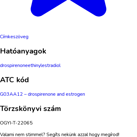
Címkeszöveg
Hatóanyagok
drospirenone
ethinylestradiol
ATC kód
G03AA12
–
drospirenone and estrogen
Törzskönyvi szám
OGYI-T-22065
Valami nem stimmel? Segíts nekünk azzal hogy megírod!