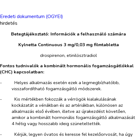
Eredeti dokumentum (OGYEI)
hirdetés
Betegtájékoztató: Információk a felhasználó számára
Kylnetta Continuous 3 mg/0,03 mg filmtabletta
drospirenon, etinilösztradiol
Fontos tudnivalók a kombinált hormonális fogamzásgátlókkal
(CHC) kapcsolatban:
-​
Helyes alkalmazás esetén ezek a legmegbízhatóbb,
visszafordítható fogamzásgátló módszerek.
-​
Kis mértékben fokozzák a vérrögök kialakulásának
kockázatát a vénákban és az artériákban, különösen az
alkalmazás első évében, illetve az újrakezdést követően,
amikor a kombinált hormonális fogamzásgátló alkalmazását
4 hétig vagy hosszabb ideig szüneteltették.
-​
Kérjük, legyen óvatos és keresse fel kezelőorvosát, ha úgy