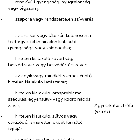
-​
rendkívüli gyengeség, nyugtalanság
vagy légszomj;
-​
szapora vagy rendszertelen szívverés
-​
az arc, kar vagy lábszár, különösen a
test egyik felén hirtelen kialakuló
gyengesége vagy zsibbadása;
-​
hirtelen kialakuló zavartság,
beszédzavar vagy beszédértési zavar;
-​
az egyik vagy mindkét szemet érintő
hirtelen kialakuló látászavar;
-​
hirtelen kialakuló járásprobléma,
szédülés, egyensúly- vagy koordinációs
zavar;
Agyi érkatasztrófa
(sztrók)
-​
hirtelen kialakuló, súlyos vagy
elhúzódó, ismeretlen okból fennálló
fejfájás
-​
eszméletvesztés vagy ájulás