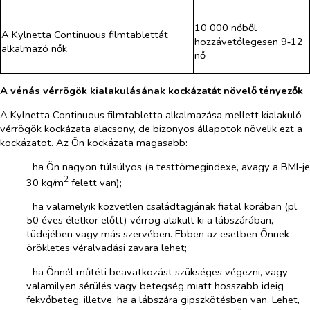
10 000 nőből
A Kylnetta Continuous filmtablettát
hozzávetőlegesen 9‑12
alkalmazó nők
nő
A vénás vérrögök kialakulásának kockázatát növelő tényezők
A Kylnetta Continuous filmtabletta alkalmazása mellett kialakuló
vérrögök kockázata alacsony, de bizonyos állapotok növelik ezt a
kockázatot. Az Ön kockázata magasabb:
­​
ha Ön nagyon túlsúlyos (a testtömegindexe, avagy a BMI-je
2
30 kg/m
felett van);
­​
ha valamelyik közvetlen családtagjának fiatal korában (pl.
50 éves életkor előtt) vérrög alakult ki a lábszárában,
tüdejében vagy más szervében. Ebben az esetben Önnek
örökletes véralvadási zavara lehet;
­​
ha Önnél műtéti beavatkozást szükséges végezni, vagy
valamilyen sérülés vagy betegség miatt hosszabb ideig
fekvőbeteg, illetve, ha a lábszára gipszkötésben van. Lehet,