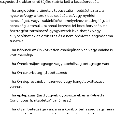
súlyosbodik, akkor erről tájékoztatnia kell a kezelőorvosát.
­​
ha angioödéma tüneteit tapasztalja
–
például az arc, a
nyelv és/vagy a torok duzzadását, és/vagy nyelési
nehézséget, vagy csalánkiütést amelyekhez esetleg légzési
nehézség is társul
–
azonnal keresse fel kezelőorvosát. Az
ösztrogént tartalmazó gyógyszerek kiválthatják vagy
súlyosbíthatják az örökletes és a nem örökletes angioödéma
tüneteit.
­​
ha bárkinek az Ön közvetlen családjában van vagy valaha is
volt mellrákja;
­​
ha Önnek májbetegsége vagy epehólyag betegsége van;
­​
ha Ön cukorbeteg (diabéteszes);
­​
ha Ön depresszióban szenved vagy hangulatváltozásai
vannak;
­​
ha epilepsziás (lásd „Egyéb gyógyszerek és a Kylnetta
Continuous filmtabletta” című részt);
­​
ha olyan betegsége van, ami a korábbi terhesség vagy nemi