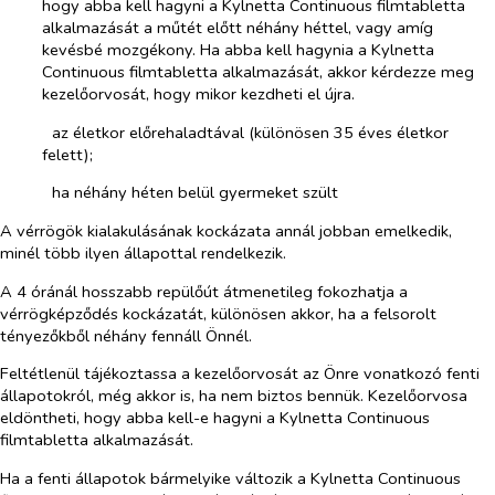
hogy abba kell hagyni a Kylnetta Continuous filmtabletta
alkalmazását a műtét előtt néhány héttel, vagy amíg
kevésbé mozgékony. Ha abba kell hagynia a Kylnetta
Continuous filmtabletta alkalmazását, akkor kérdezze meg
kezelőorvosát, hogy mikor kezdheti el újra.
­​
az életkor előrehaladtával (különösen 35 éves életkor
felett);
­​
ha néhány héten belül gyermeket szült
A vérrögök kialakulásának kockázata annál jobban emelkedik,
minél több ilyen állapottal rendelkezik.
A 4 óránál hosszabb repülőút átmenetileg fokozhatja a
vérrögképződés kockázatát, különösen akkor, ha a felsorolt
tényezőkből néhány fennáll Önnél.
Feltétlenül tájékoztassa a kezelőorvosát az Önre vonatkozó fenti
állapotokról, még akkor is, ha nem biztos bennük. Kezelőorvosa
eldöntheti, hogy abba kell-e hagyni a Kylnetta Continuous
filmtabletta alkalmazását.
Ha a fenti állapotok bármelyike változik a Kylnetta Continuous