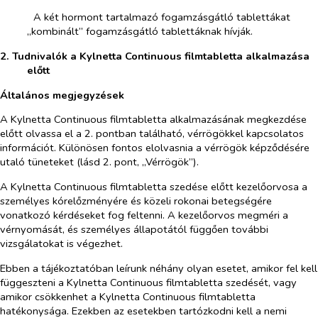
­​
A két hormont tartalmazó fogamzásgátló tablettákat
„kombinált” fogamzásgátló tablettáknak hívják.
2. Tudnivalók a Kylnetta Continuous filmtabletta alkalmazása
előtt
Általános megjegyzések
A Kylnetta Continuous filmtabletta alkalmazásának megkezdése
előtt olvassa el a 2. pontban található, vérrögökkel kapcsolatos
információt. Különösen fontos elolvasnia a vérrögök képződésére
utaló tüneteket (lásd 2. pont, „Vérrögök”).
A Kylnetta Continuous filmtabletta szedése előtt kezelőorvosa a
személyes kórelőzményére és közeli rokonai betegségére
vonatkozó kérdéseket fog feltenni. A kezelőorvos megméri a
vérnyomását, és személyes állapotától függően további
vizsgálatokat is végezhet.
Ebben a tájékoztatóban leírunk néhány olyan esetet, amikor fel kell
függeszteni a Kylnetta Continuous filmtabletta szedését, vagy
amikor csökkenhet a Kylnetta Continuous filmtabletta
hatékonysága. Ezekben az esetekben tartózkodni kell a nemi