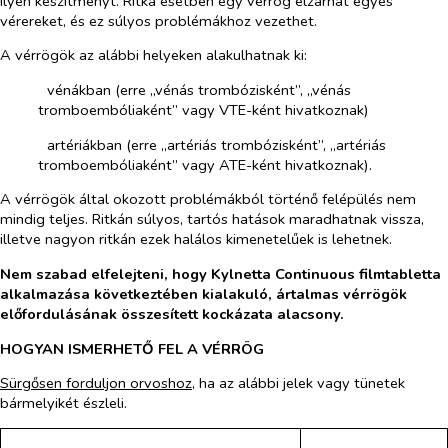
ilyen készítményt. Ritka esetben egy vérrög elzárhat egyes
vérereket, és ez súlyos problémákhoz vezethet.
A vérrögök az alábbi helyeken alakulhatnak ki:
­​
vénákban (erre „vénás trombózisként”, „vénás
tromboembóliaként” vagy VTE-ként hivatkoznak)
­​
artériákban (erre „artériás trombózisként”, „artériás
tromboembóliaként” vagy ATE-ként hivatkoznak).
A vérrögök által okozott problémákból történő felépülés nem
mindig teljes. Ritkán súlyos, tartós hatások maradhatnak vissza,
illetve nagyon ritkán ezek halálos kimenetelűek is lehetnek.
Nem szabad elfelejteni, hogy Kylnetta Continuous filmtabletta
alkalmazása következtében kialakuló, ártalmas vérrögök
előfordulásának összesített kockázata alacsony.
HOGYAN ISMERHETŐ FEL A VÉRRÖG
Sürgősen forduljon orvoshoz
, ha az alábbi jelek vagy tünetek
bármelyikét észleli.