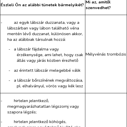
Mi az, amitől
Észleli Ön az alábbi tünetek bármelyikét?
szenvedhet?
-​
az egyik lábszár duzzanata, vagy a
lábszárban vagy lábon található véna
mentén lévő duzzanat, különösen akkor,
ha az alábbiak társulnak hozzá:
-​
a lábszár fájdalma vagy
Mélyvénás trombózis
érzékenysége, ami lehet, hogy csak
állás vagy járás közben érezhető
-​
az érintett lábszár melegebbé válik
-​
a lábszár bőrszínének megváltozása,
pl. elhalványul, vörös vagy kék lesz
-​
hirtelen jelentkező,
megmagyarázhatatlan légszomj vagy
szapora légzés;
-​
hirtelen jelentkező köhögés,