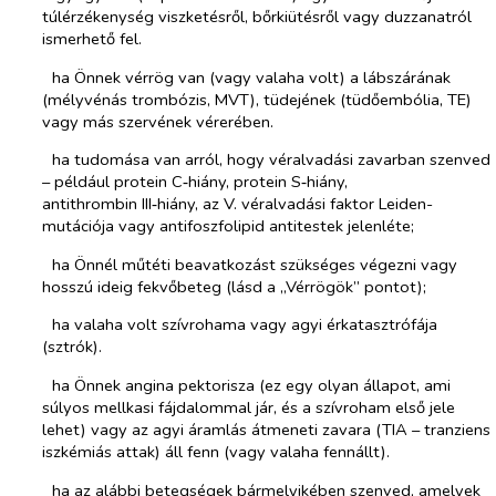
túlérzékenység viszketésről, bőrkiütésről vagy duzzanatról
ismerhető fel.
­​
ha Önnek vérrög van (vagy valaha volt) a lábszárának
(mélyvénás trombózis, MVT), tüdejének (tüdőembólia, TE)
vagy más szervének vérerében.
­​
ha tudomása van arról, hogy véralvadási zavarban szenved
– például protein C‑hiány, protein S‑hiány,
antithrombin III‑hiány, az V. véralvadási faktor Leiden-
mutációja vagy antifoszfolipid antitestek jelenléte;
­​
ha Önnél műtéti beavatkozást szükséges végezni vagy
hosszú ideig fekvőbeteg (lásd a „Vérrögök” pontot);
­​
ha valaha volt szívrohama vagy agyi érkatasztrófája
(sztrók).
­​
ha Önnek angina pektorisza (ez egy olyan állapot, ami
súlyos mellkasi fájdalommal jár, és a szívroham első jele
lehet) vagy az agyi áramlás átmeneti zavara (TIA – tranziens
iszkémiás attak) áll fenn (vagy valaha fennállt).
­​
ha az alábbi betegségek bármelyikében szenved, amelyek