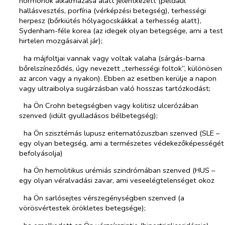
hormonok alkalmazása alatt jelentkezett (például
hallásvesztés, porfíria (vérképzési betegség), terhességi
herpesz (bőrkiütés hólyagocskákkal a terhesség alatt),
Sydenham-féle korea (az idegek olyan betegsége, ami a test
hirtelen mozgásaival jár);
­​
ha májfoltjai vannak vagy voltak valaha (sárgás-barna
bőrelszíneződés, úgy nevezett „terhességi foltok”, különösen
az arcon vagy a nyakon). Ebben az esetben kerülje a napon
vagy ultraibolya sugárzásban való hosszas tartózkodást;
­​
ha Ön Crohn betegségben vagy kolitisz ulcerózában
szenved (idült gyulladásos bélbetegség);
­​
ha Ön szisztémás lupusz eritematózuszban szenved (SLE –
egy olyan betegség, ami a természetes védekezőképességét
befolyásolja)
­​
ha Ön hemolitikus urémiás szindrómában szenved (HUS –
egy olyan véralvadási zavar, ami veseelégtelenséget okoz
­​
ha Ön sarlósejtes vérszegénységben szenved (a
vörösvértestek örökletes betegsége);