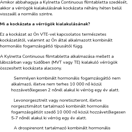
Amikor abbahagyja a Kylnetta Continuous filmtabletta szedését,
akkor a vérrögök kialakulásának kockázata néhány héten belül
visszaáll a normális szintre.
Mi a kockázata a vérrögök kialakulásának?
Ez a kockázat az Ön VTE-vel kapcsolatos természetes
kockázatától, valamint az Ön által alkalmazott kombinált
hormonális fogamzásgátló típusától függ.
A Kylnetta Continuous filmtabletta alkalmazása mellett a
lábszárban vagy tüdőben (MVT vagy TE) kialakuló vérrögök
összesített kockázata alacsony.
­​
Semmilyen kombinált hormonális fogamzásgátló nem
alkalmazó, illetve nem terhes 10 000 nő közül
hozzávetőlegesen 2 nőnél alakul ki vérrög egy év alatt.
­​
Levonorgesztrelt vagy noretiszteront, illetve
norgesztimátot tartalmazó kombinált hormonális
fogamzásgátlót szedő 10 000 nő közül hozzávetőlegesen
5‑7 nőnél alakul ki vérrög egy év alatt.
­​
A drospirenont tartalmazó kombinált hormonális