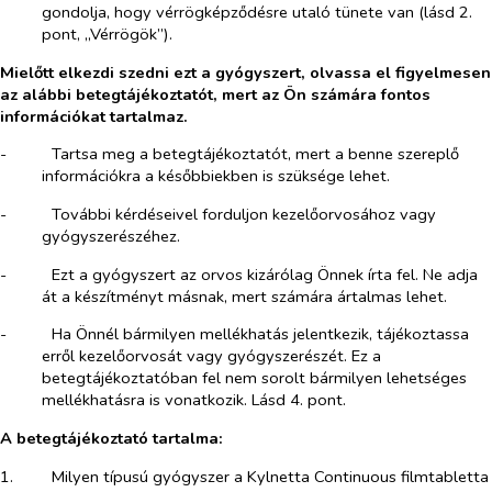
gondolja, hogy vérrögképződésre utaló tünete van (lásd 2.
pont, „Vérrögök”).
Mielőtt elkezdi szedni ezt a gyógyszert, olvassa el figyelmesen
az alábbi betegtájékoztatót, mert az Ön számára fontos
információkat tartalmaz.
-​
Tartsa meg a betegtájékoztatót, mert a benne szereplő
információkra a későbbiekben is szüksége lehet.
-​
További kérdéseivel forduljon kezelőorvosához vagy
gyógyszerészéhez.
-​
Ezt a gyógyszert az orvos kizárólag Önnek írta fel. Ne adja
át a készítményt másnak, mert számára ártalmas lehet.
-​
Ha Önnél bármilyen mellékhatás jelentkezik, tájékoztassa
erről kezelőorvosát vagy gyógyszerészét. Ez a
betegtájékoztatóban fel nem sorolt bármilyen lehetséges
mellékhatásra is vonatkozik. Lásd 4. pont.
A betegtájékoztató tartalma:
1.​
Milyen típusú gyógyszer a Kylnetta Continuous filmtabletta