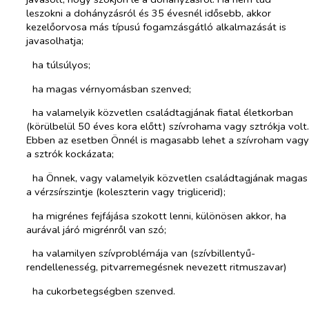
leszokni a dohányzásról és 35 évesnél idősebb, akkor
kezelőorvosa más típusú fogamzásgátló alkalmazását is
javasolhatja;
­​
ha túlsúlyos;
­​
ha magas vérnyomásban szenved;
­​
ha valamelyik közvetlen családtagjának fiatal életkorban
(körülbelül 50 éves kora előtt) szívrohama vagy sztrókja volt.
Ebben az esetben Önnél is magasabb lehet a szívroham vagy
a sztrók kockázata;
­​
ha Önnek, vagy valamelyik közvetlen családtagjának magas
a vérzsírszintje (koleszterin vagy triglicerid);
­​
ha migrénes fejfájása szokott lenni, különösen akkor, ha
aurával járó migrénről van szó;
­​
ha valamilyen szívproblémája van (szívbillentyű-
rendellenesség, pitvarremegésnek nevezett ritmuszavar)
­​
ha cukorbetegségben szenved.