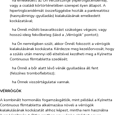
­​
ha emelkedett az Ön vérzsírszintje (hipertrigliceridémia),
vagy a családi kórtörténetében szerepel ilyen állapot. A
hipertrigliceridémiát összefüggésbe hozták a pankreatitisz
(hasnyálmirigy-gyulladás) kialakulásának emelkedett
kockázatával;
­​
ha Önnél műtéti beavatkozást szükséges végezni, vagy
hosszú ideig fekvőbeteg (lásd a „Vérrögök” pontot);
­​
ha Ön nemrégiben szült, akkor Önnél fokozott a vérrögök
kialakulásának kockázata. Kérdezze meg kezelőorvosát, hogy
a szülés után mennyi idő elteltével kezdheti meg a Kylnetta
Continuous filmtabletta szedését;
­​
ha Önnél a bőr alatt lévő vénák gyulladása áll fent
(felszínes tromboflebitisz);
­​
ha Önnek visszértágulatai vannak.
VÉRRÖGÖK
A kombinált hormonális fogamzásgátlók, mint például a Kylnetta
Continuous filmtabletta alkalmazása növeli a vérrögök
kialakulásának kockázatát ahhoz képest, mintha nem használna