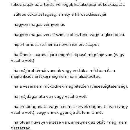
fokozhatják az artériás vérrögök kialakulásának kockázatát:
­​
súlyos cukorbetegség, amely érkárosodással jár
­​
nagyon magas vérnyomás
­​
nagyon magas vérzsírszint (koleszterin vagy trigliceridek).
­​
hiperhomociszteinémia néven ismert állapot
­​
ha Önnek „aurával járó migrén” típusú migrénje van (vagy
valaha volt)
­​
ha májproblémái vannak vagy voltak a múltban és a
májfunkciós értékei még nem normalizálódtak.
­​
ha a veséi nem működnek megfelelően (veseelégtelenség).
­​
ha májdaganata van vagy valaha volt.
­​
ha emlődaganata vagy a nemi szervek daganata van (vagy
valaha volt), vagy ennek gyanúja áll fenn Önnél.
­​
ha olyan hüvelyi vérzése van, amelynek az okát (még) nem
tisztázták.