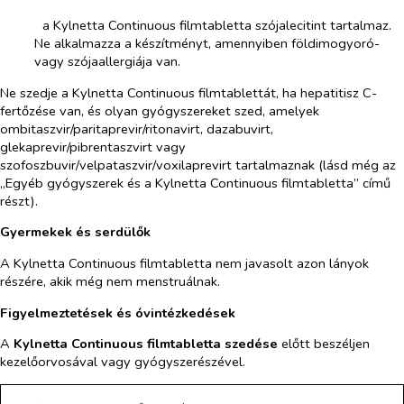
­​
a Kylnetta Continuous filmtabletta szójalecitint tartalmaz.
Ne alkalmazza a készítményt, amennyiben földimogyoró-
vagy szójaallergiája van.
Ne szedje a Kylnetta Continuous filmtablettát, ha hepatitisz C-
fertőzése van, és olyan gyógyszereket szed, amelyek
ombitaszvir/paritaprevir/ritonavirt, dazabuvirt,
glekaprevir/pibrentaszvirt vagy
szofoszbuvir/velpataszvir/voxilaprevirt tartalmaznak (lásd még az
„Egyéb gyógyszerek és a Kylnetta Continuous filmtabletta” című
részt).
Gyermekek és serdülők
A
Kylnetta Continuous filmtabletta nem javasolt azon lányok
részére, akik még nem menstruálnak.
Figyelmeztetések és óvintézkedések
A
Kylnetta Continuous filmtabletta szedése
előtt beszéljen
kezelőorvosával vagy gyógyszerészével.