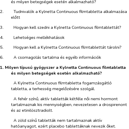
és milyen betegségek esetén alkalmazható?
2.​
Tudnivalók a Kylnetta Continuous filmtabletta alkalmazása
előtt
3.​
Hogyan kell szedni a Kylnetta Continuous filmtablettát?
4.​
Lehetséges mellékhatások
5.​
Hogyan kell a Kylnetta Continuous filmtablettát tárolni?
6.​
A csomagolás tartalma és egyéb információk
1. Milyen típusú gyógyszer a Kylnetta Continuous filmtabletta
és milyen betegségek esetén alkalmazható?
­​
A Kylnetta Continuous filmtabletta fogamzásgátló
tabletta, a terhesség megelőzésére szolgál.
­​
A fehér színű, aktív tabletták kétféle női nemi hormont
tartalmaznak kis mennyiségben, nevezetesen a drospirenont
és az etinilösztradiolt.
­​
A zöld színű tabletták nem tartalmaznak aktív
hatóanyagot, ezért placebo tablettáknak nevezik őket.