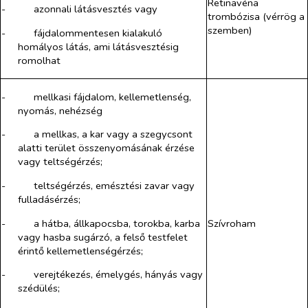
Retinavéna
-​
azonnali látásvesztés vagy
trombózisa (vérrög a
szemben)
-​
fájdalommentesen kialakuló
homályos látás, ami látásvesztésig
romolhat
-​
mellkasi fájdalom, kellemetlenség,
nyomás, nehézség
-​
a mellkas, a kar vagy a szegycsont
alatti terület összenyomásának érzése
vagy teltségérzés;
-​
teltségérzés, emésztési zavar vagy
fulladásérzés;
-​
a hátba, állkapocsba, torokba, karba
Szívroham
vagy hasba sugárzó, a felső testfelet
érintő kellemetlenségérzés;
-​
verejtékezés, émelygés, hányás vagy
szédülés;