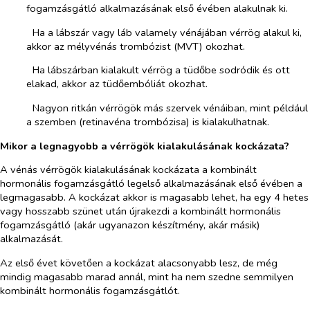
fogamzásgátló alkalmazásának első évében alakulnak ki.
­​
Ha a lábszár vagy láb valamely vénájában vérrög alakul ki,
akkor az mélyvénás trombózist (MVT) okozhat.
­​
Ha lábszárban kialakult vérrög a tüdőbe sodródik és ott
elakad, akkor az tüdőembóliát okozhat.
­​
Nagyon ritkán vérrögök más szervek vénáiban, mint például
a szemben (retinavéna trombózisa) is kialakulhatnak.
Mikor a legnagyobb a vérrögök kialakulásának kockázata?
A vénás vérrögök kialakulásának kockázata a kombinált
hormonális fogamzásgátló legelső alkalmazásának első évében a
legmagasabb. A kockázat akkor is magasabb lehet, ha egy 4 hetes
vagy hosszabb szünet után újrakezdi a kombinált hormonális
fogamzásgátló (akár ugyanazon készítmény, akár másik)
alkalmazását.
Az első évet követően a kockázat alacsonyabb lesz, de még
mindig magasabb marad annál, mint ha nem szedne semmilyen
kombinált hormonális fogamzásgátlót.