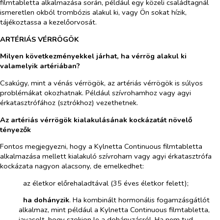
filmtabletta alkalmazása során, például egy közeli családtagnál
ismeretlen okból trombózis alakul ki, vagy Ön sokat hízik,
tájékoztassa a kezelőorvosát.
ARTÉRIÁS VÉRRÖGÖK
Milyen következményekkel járhat, ha vérrög alakul ki
valamelyik artériában?
Csakúgy, mint a vénás vérrögök, az artériás vérrögök is súlyos
problémákat okozhatnak. Például szívrohamhoz vagy agyi
érkatasztrófához (sztrókhoz) vezethetnek.
Az artériás vérrögök kialakulásának kockázatát növelő
tényezők
Fontos megjegyezni, hogy a Kylnetta Continuous filmtabletta
alkalmazása mellett kialakuló szívroham vagy agyi érkatasztrófa
kockázata nagyon alacsony, de emelkedhet:
­​
az életkor előrehaladtával (35 éves életkor felett);
­​
ha dohányzik
. Ha kombinált hormonális fogamzásgátlót
alkalmaz, mint például a Kylnetta Continuous filmtabletta,
javasolt, hogy szokjon le a dohányzásról. Ha nem tud