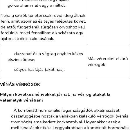
görcsrohammal vagy a nélkül.
Néha a sztrók tünetei csak rövid ideig állnak
fenn, amit azonnali és teljes felépülés követ,
de ettől függetlenül sürgősen orvoshoz kell
fordulnia, mivel fennállhat a kockázata egy
újabb sztrók kialakulásának.
-​
duzzanat és a végtag enyhén kékes
Más vérereket elzáró
elszíneződése;
vérrögök
-​
súlyos hasfájás (akut has);
VÉNÁS VÉRRÖGÖK
Milyen következményekkel járhat, ha vérrög alakul ki
valamelyik vénában?
­​
A kombinált hormonális fogamzásgátlók alkalmazását
összefüggésbe hozták a vénákban kialakuló vérrögök (vénás
trombózis) emelkedett kockázatával. Ugyanakkor ezek a
mellékhatások ritkák. Leggyakrabban a kombinált hormonális