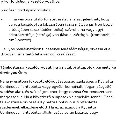
Mikor forduljon a kezelőorvosához
Sürgősen forduljon orvoshoz
-​
ha vérrögre utaló tünetet észlel, ami azt jelentheti, hogy
vérrög képződött a lábszárában (azaz mélyvénás trombózis),
a tüdejében (azaz tüdőembólia), szívrohama vagy agyi
érkatasztrófája (sztrókja) van (lásd a „Vérrögök (trombózis)”
című pontot).
E súlyos mellékhatások tüneteinek leírásáért kérjük, olvassa el a
„Hogyan ismerhető fel a vérrög” című részt.
Tájékoztassa kezelőorvosát, ha az alábbi állapotok bármelyike
érvényes Önre.
Néhány esetben fokozott elővigyázatosság szükséges a Kylnetta
Continuous filmtabletta vagy egyéb „kombinált” fogamzásgátló
szedése alatt, és szükséges lehet, hogy orvosa Önt rendszeresen
megvizsgálja. Ha a következő állapotok valamelyike fennáll Önnél,
tájékoztassa orvosát a Kylnetta Continuous filmtabletta
szedésének elkezdése előtt. Ha ez az állapot a Kylnetta
Continuous filmtabletta alkalmazása során kialakul, vagy