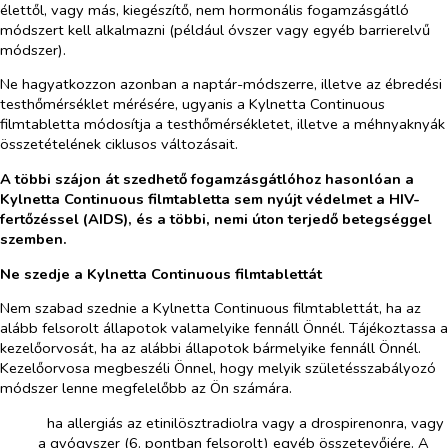
élettől, vagy más, kiegészítő, nem hormonális fogamzásgátló
módszert kell alkalmazni (például óvszer vagy egyéb barrierelvű
módszer).
Ne hagyatkozzon azonban a naptár-módszerre, illetve az ébredési
testhőmérséklet mérésére, ugyanis a Kylnetta Continuous
filmtabletta módosítja a testhőmérsékletet, illetve a méhnyaknyák
összetételének ciklusos változásait.
A többi szájon át szedhető fogamzásgátlóhoz hasonlóan a
Kylnetta Continuous filmtabletta sem nyújt védelmet a HIV-
fertőzéssel (AIDS), és a többi, nemi úton terjedő betegséggel
szemben.
Ne szedje a Kylnetta Continuous filmtablettát
Nem szabad szednie a Kylnetta Continuous filmtablettát, ha az
alább felsorolt állapotok valamelyike fennáll Önnél. Tájékoztassa a
kezelőorvosát, ha az alábbi állapotok bármelyike fennáll Önnél.
Kezelőorvosa megbeszéli Önnel, hogy melyik születésszabályozó
módszer lenne megfelelőbb az Ön számára.
­​
ha allergiás az etinilösztradiolra vagy a drospirenonra, vagy
a gyógyszer (6. pontban felsorolt) egyéb összetevőjére. A