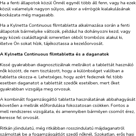
Ha a fenti állapotok közül Önnél egynél több áll fenn, vagy ha ezek
közül valamelyik nagyon súlyos, akkor a vérrögök kialakulásának
kockázata még magasabb.
Ha a Kylnetta Continuous filmtabletta alkalmazása során a fenti
állapotok bármelyike változik, például ha dohányozni kezd, vagy
egy közeli családtagnál ismeretlen okból trombózis alakul ki,
illetve Ön sokat hízik, tájékoztassa a kezelőorvosát.
A Kylnetta Continuous filmtabletta
és a daganatok
Kissé gyakrabban diagnosztizálnak mellrákot a tablettát használó
nők között, de nem tisztázott, hogy a különbséget valóban a
tabletta okozza-e. Lehetséges, hogy azért fedeznek fel több
esetben daganatot a tablettát szedők esetében, mert őket
gyakrabban vizsgálja meg orvosuk.
A kombinált fogamzásgátló tabletta használatának abbahagyását
követően a mellrák előfordulása fokozatosan csökken. Fontos a
mell rendszeres vizsgálata, és amennyiben bármilyen csomót érez,
keresse fel orvosát.
Ritkán jóindulatú, még ritkábban rosszindulatú májdaganatról
számoltak be a fogamzásgátlót szedő nőknél. Szokatlan, erős hasi