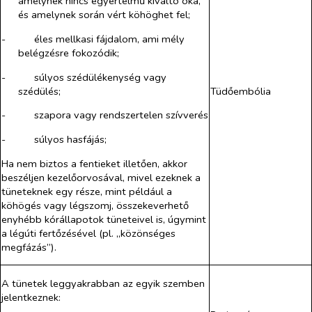
amelynek nincs egyértelmű kiváltó oka,
és amelynek során vért köhöghet fel;
-​
éles mellkasi fájdalom, ami mély
belégzésre fokozódik;
-​
súlyos szédülékenység vagy
szédülés;
Tüdőembólia
-​
szapora vagy rendszertelen szívverés
-​
súlyos hasfájás;
Ha nem biztos a fentieket illetően, akkor
beszéljen kezelőorvosával, mivel ezeknek a
tüneteknek egy része, mint például a
köhögés vagy légszomj, összekeverhető
enyhébb kórállapotok tüneteivel is, úgymint
a légúti fertőzésével (pl. „közönséges
megfázás”).
A tünetek leggyakrabban az egyik szemben
jelentkeznek: