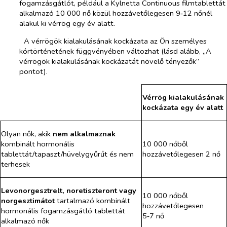
fogamzásgátlót, például a Kylnetta Continuous filmtablettát
alkalmazó 10 000 nő közül hozzávetőlegesen 9‑12 nőnél
alakul ki vérrög egy év alatt.
­​
A vérrögök kialakulásának kockázata az Ön személyes
kórtörténetének függvényében változhat (lásd alább, „A
vérrögök kialakulásának kockázatát növelő tényezők”
pontot).
Vérrög kialakulásának
kockázata egy év alatt
Olyan nők, akik
nem alkalmaznak
kombinált hormonális
10 000 nőből
tablettát/tapaszt/hüvelygyűrűt és nem
hozzávetőlegesen 2 nő
terhesek
Levonorgesztrelt, noretiszteront vagy
10 000 nőből
norgesztimátot
tartalmazó kombinált
hozzávetőlegesen
hormonális fogamzásgátló tablettát
5‑7 nő
alkalmazó nők