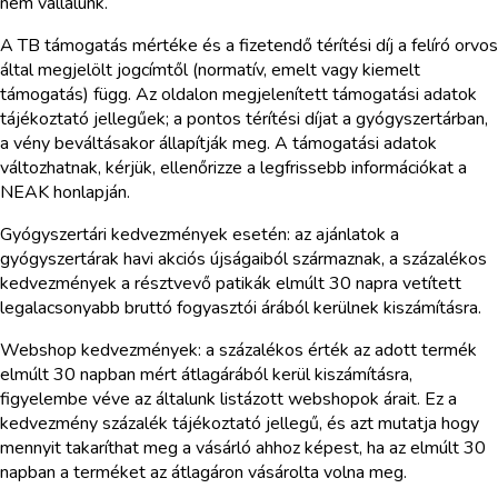
nem vállalunk.
A TB támogatás mértéke és a fizetendő térítési díj a felíró orvos
által megjelölt jogcímtől (normatív, emelt vagy kiemelt
támogatás) függ. Az oldalon megjelenített támogatási adatok
tájékoztató jellegűek; a pontos térítési díjat a gyógyszertárban,
a vény beváltásakor állapítják meg. A támogatási adatok
változhatnak, kérjük, ellenőrizze a legfrissebb információkat a
NEAK honlapján.
Gyógyszertári kedvezmények esetén: az ajánlatok a
gyógyszertárak havi akciós újságaiból származnak, a százalékos
kedvezmények a résztvevő patikák elmúlt 30 napra vetített
legalacsonyabb bruttó fogyasztói árából kerülnek kiszámításra.
Webshop kedvezmények: a százalékos érték az adott termék
elmúlt 30 napban mért átlagárából kerül kiszámításra,
figyelembe véve az általunk listázott webshopok árait. Ez a
kedvezmény százalék tájékoztató jellegű, és azt mutatja hogy
mennyit takaríthat meg a vásárló ahhoz képest, ha az elmúlt 30
napban a terméket az átlagáron vásárolta volna meg.