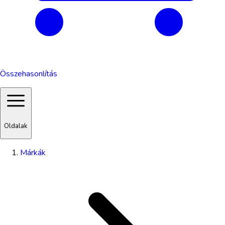
Összehasonlítás
Oldalak
Márkák