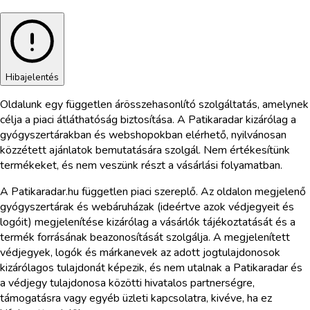
Hibajelentés
Oldalunk egy független árösszehasonlító szolgáltatás, amelynek
célja a piaci átláthatóság biztosítása. A Patikaradar kizárólag a
gyógyszertárakban és webshopokban elérhető, nyilvánosan
közzétett ajánlatok bemutatására szolgál. Nem értékesítünk
termékeket, és nem veszünk részt a vásárlási folyamatban.
A Patikaradar.hu független piaci szereplő. Az oldalon megjelenő
gyógyszertárak és webáruházak (ideértve azok védjegyeit és
logóit) megjelenítése kizárólag a vásárlók tájékoztatását és a
termék forrásának beazonosítását szolgálja. A megjelenített
védjegyek, logók és márkanevek az adott jogtulajdonosok
kizárólagos tulajdonát képezik, és nem utalnak a Patikaradar és
a védjegy tulajdonosa közötti hivatalos partnerségre,
támogatásra vagy egyéb üzleti kapcsolatra, kivéve, ha ez