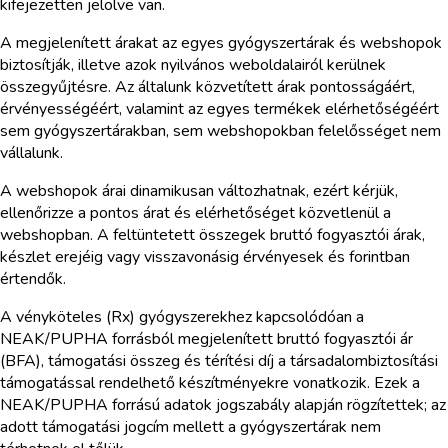
kifejezetten jelölve van.
A megjelenített árakat az egyes gyógyszertárak és webshopok
biztosítják, illetve azok nyilvános weboldalairól kerülnek
összegyűjtésre. Az általunk közvetített árak pontosságáért,
érvényességéért, valamint az egyes termékek elérhetőségéért
sem gyógyszertárakban, sem webshopokban felelősséget nem
vállalunk.
A webshopok árai dinamikusan változhatnak, ezért kérjük,
ellenőrizze a pontos árat és elérhetőséget közvetlenül a
webshopban. A feltüntetett összegek bruttó fogyasztói árak,
készlet erejéig vagy visszavonásig érvényesek és forintban
értendők.
A vényköteles (Rx) gyógyszerekhez kapcsolódóan a
NEAK/PUPHA forrásból megjelenített bruttó fogyasztói ár
(BFA), támogatási összeg és térítési díj a társadalombiztosítási
támogatással rendelhető készítményekre vonatkozik. Ezek a
NEAK/PUPHA forrású adatok jogszabály alapján rögzítettek; az
adott támogatási jogcím mellett a gyógyszertárak nem