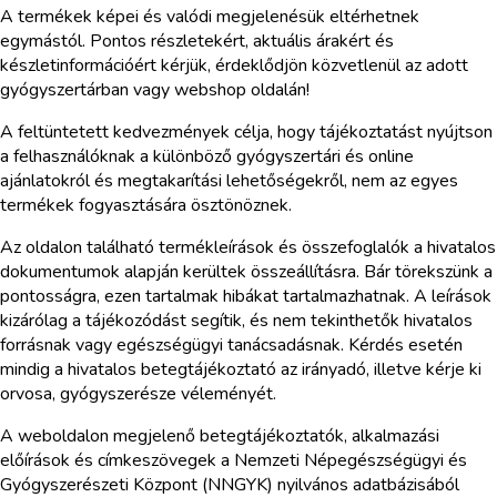
A termékek képei és valódi megjelenésük eltérhetnek
egymástól. Pontos részletekért, aktuális árakért és
készletinformációért kérjük, érdeklődjön közvetlenül az adott
gyógyszertárban vagy webshop oldalán!
A feltüntetett kedvezmények célja, hogy tájékoztatást nyújtson
a felhasználóknak a különböző gyógyszertári és online
ajánlatokról és megtakarítási lehetőségekről, nem az egyes
termékek fogyasztására ösztönöznek.
Az oldalon található termékleírások és összefoglalók a hivatalos
dokumentumok alapján kerültek összeállításra. Bár törekszünk a
pontosságra, ezen tartalmak hibákat tartalmazhatnak. A leírások
kizárólag a tájékozódást segítik, és nem tekinthetők hivatalos
forrásnak vagy egészségügyi tanácsadásnak. Kérdés esetén
mindig a hivatalos betegtájékoztató az irányadó, illetve kérje ki
orvosa, gyógyszerésze véleményét.
A weboldalon megjelenő betegtájékoztatók, alkalmazási
előírások és címkeszövegek a Nemzeti Népegészségügyi és
Gyógyszerészeti Központ (NNGYK) nyilvános adatbázisából