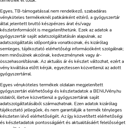
térhetnek el tőlük.
Egyes, TB-támogatással nem rendelkező, szabadáras
vényköteles termékeknél patikánként eltérő, a gyógyszertár
által jelentett bruttó készpénzes árat és/vagy
készletinformációt is megjeleníthetünk. Ezek az adatok a
gyógyszertár saját adatszolgáltatásán alapulnak, az
adatszolgáltatás időpontjára vonatkoznak, és kizárólag
semleges, tájékoztató elérhetőségi információként szolgálnak;
nem minősülnek akciónak, kedvezménynek vagy ár-
összehasonlításnak. Az aktuális ár és készlet változhat, ezért a
vény kiváltása előtt kérjük, egyeztessen közvetlenül az adott
gyógyszertárral.
Egyes vényköteles termékek oldalain megjelenített
gyógyszertári elérhetőségi és készletadatok a BENUVény.hu
oldalról, illetve közvetlenül a gyógyszertárak saját
adatszolgáltatásából származhatnak. Ezen adatok kizárólag
tájékoztató jellegűek, és nem garantálják a termék tényleges
készleten lévő elérhetőségét. Az így közvetített elérhetőségi
és készletadatok pontosságáért és aktualitásáért felelősséget