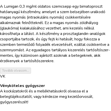
A Lumigan 0,3 mg/ml oldatos szemcsepp egy bimatoproszt
hatóanyagú készítmény, amelyet a szem belsejében uralkodó
magas nyomás (intraokuláris nyomás) csökkentésére
alkalmaznak felnőtteknél. Ez a magas nyomás zöldhályog
(glaukóma) kialakulásához vezethet, ami kezelés nélkül
károsíthatja a látást. A készítmény a prosztaglandin-analógok
csoportjába tartozik, és úgy fejti ki hatását, hogy fokozza a
szemben termelődő folyadék elvezetését, ezáltal csökkentve a
szemnyomást. Az egyadagos tartályos kiszerelés tartósítószer-
mentes, így különösen ajánlott azoknak a betegeknek, akik
érzékenyek a tartósítószerekre.
Tovább olvasom...
VK
Vényköteles gyógyszer
A kockázatokról és a mellékhatásokról olvassa el a
betegtájékoztatót, vagy kérdezze meg kezelőorvosát,
gyógyszerészét!